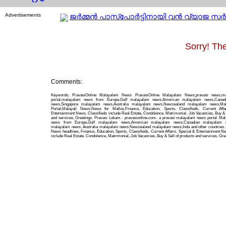
Advertisements
ജര്‍മ്മന്‍ പാസ്പോര്‍ട്ടിനായി വന്‍ വ്യാജ സര്‍ട്ട
Sorry! The
Comments:
Keywords: PravasiOnline Malayalam News PravasiOnline Malayalam News,pravasi news,m
portal,malayalam news from Europe,Gulf malayalam news,American malayalam news,Canad
news,Singapore malayalam news,Australia malayalam news,Newzealand malayalam news,Ma
Portal,Malayali News,News for Mallus,Finance, Education, Sports, Classifieds, Current Affa
Entertainment News. Classifieds include Real Estate, Condolence, Matrimonial, Job Vacancies, Buy & 
and services, Greetings. Pravasi Lokam - pravasionline.com- a pravasi malayalam news portal. Ma
news from Europe,Gulf malayalam news,American malayalam news,Canadian malayalam n
malayalam news, Australia malayalam news,Newzealand malayalam news,Inda and other countries. 
News headlines, Finance, Education, Sports, Classifieds, Current Affairs, Special & Entertainment N
include Real Estate, Condolence, Matrimonial, Job Vacancies, Buy & Sell of products and services, Gre