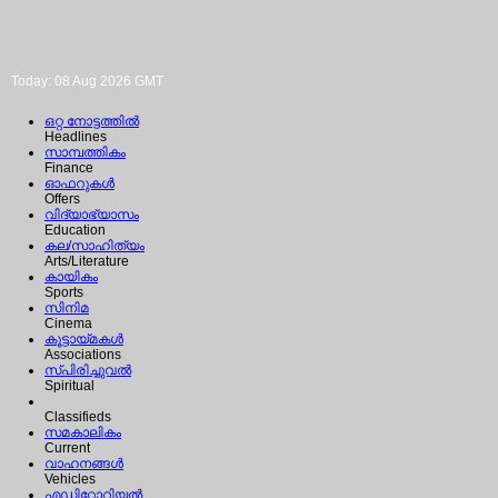
Today: 08 Aug 2026 GMT
ഒറ്റ നോട്ടത്തില്‍
Headlines
സാമ്പത്തികം
Finance
ഓഫറുകള്‍
Offers
വിദ്യാഭ്യാസം
Education
കല/സാഹിത്യം
Arts/Literature
കായികം
Sports
സിനിമ
Cinema
കൂട്ടായ്മകള്‍
Associations
സ്പിരിച്ചുവല്‍
Spiritual
Classifieds
സമകാലികം
Current
വാഹനങ്ങള്‍
Vehicles
എഡിറ്റോറിയല്‍