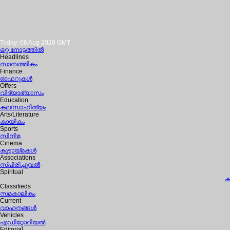
Today: 06 Aug 2026 GMT
ഒറ്റ നോട്ടത്തില്‍
Headlines
സാമ്പത്തികം
Finance
ഓഫറുകള്‍
Offers
വിദ്യാഭ്യാസം
Education
കല/സാഹിത്യം
Arts/Literature
കായികം
Sports
സിനിമ
Cinema
കൂട്ടായ്മകള്‍
Associations
സ്പിരിച്ചുവല്‍
Spiritual
ക
Classifieds
സമകാലികം
Current
വാഹനങ്ങള്‍
Vehicles
എഡിറ്റോറിയല്‍
Editorial