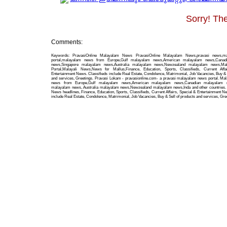
Sorry! The
Comments:
Keywords: PravasiOnline Malayalam News PravasiOnline Malayalam News,pravasi news,m
portal,malayalam news from Europe,Gulf malayalam news,American malayalam news,Canad
news,Singapore malayalam news,Australia malayalam news,Newzealand malayalam news,Ma
Portal,Malayali News,News for Mallus,Finance, Education, Sports, Classifieds, Current Affa
Entertainment News. Classifieds include Real Estate, Condolence, Matrimonial, Job Vacancies, Buy & 
and services, Greetings. Pravasi Lokam - pravasionline.com- a pravasi malayalam news portal. Ma
news from Europe,Gulf malayalam news,American malayalam news,Canadian malayalam n
malayalam news, Australia malayalam news,Newzealand malayalam news,Inda and other countries. 
News headlines, Finance, Education, Sports, Classifieds, Current Affairs, Special & Entertainment N
include Real Estate, Condolence, Matrimonial, Job Vacancies, Buy & Sell of products and services, Gre