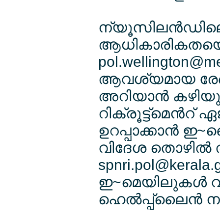
ന്യൂസിലന്‍ഡില
ആധികാരികതയെക്കു
pol.wellington@
ആവശ്യമായ രേഖകള
അറിയാന്‍ കഴിയു
റിക്രൂട്ട്മെന്‍
ഉറപ്പാക്കാന്‍ ഇ~മൈ
വിദേശ തൊഴില്‍ ത
spnri.pol@kerala.g
ഇ~മെയിലുകള്‍ വ
ഹെല്‍പ്പ്ലൈന്‍ 