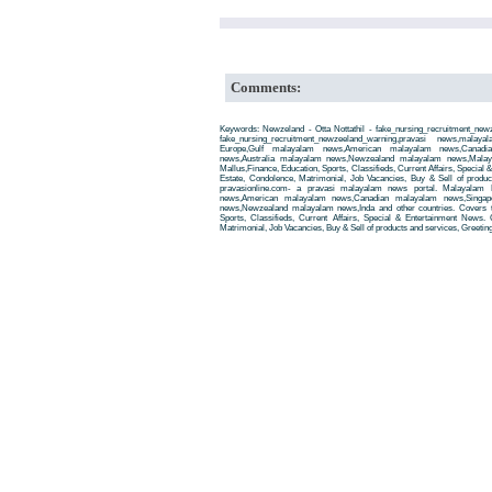
Comments:
Keywords: Newzeland - Otta Nottathil - fake_nursing_recruitment_new
fake_nursing_recruitment_newzeeland_warning,pravasi news,ma
Europe,Gulf malayalam news,American malayalam news,Canadi
news,Australia malayalam news,Newzealand malayalam news,Malay
Mallus,Finance, Education, Sports, Classifieds, Current Affairs, Special
Estate, Condolence, Matrimonial, Job Vacancies, Buy & Sell of produ
pravasionline.com- a pravasi malayalam news portal. Malayalam
news,American malayalam news,Canadian malayalam news,Singap
news,Newzealand malayalam news,Inda and other countries. Covers t
Sports, Classifieds, Current Affairs, Special & Entertainment News. 
Matrimonial, Job Vacancies, Buy & Sell of products and services, Greetin