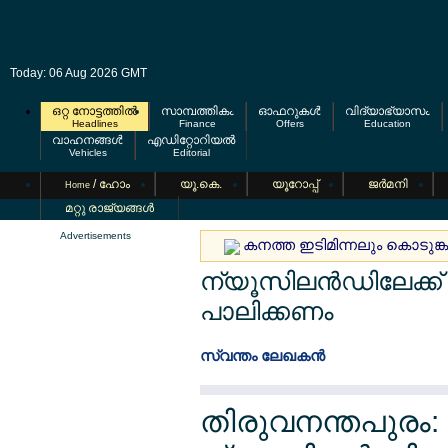
Today: 06 Aug 2026 GMT
ഒറ്റ നോട്ടത്തില്‍
സാമ്പത്തികം
ഓഫറുകള്‍
വിദ്യാഭ്യാസം
Headlines
Finance
Offers
Education
വാഹനങ്ങള്‍
എഡിറ്റോറിയല്‍
Vehicles
Editorial
/ ഹോം
യൂ.കെ.
യൂറോപ്പ്
ജര്‍മനി
Home
മറ്റു രാജ്യങ്ങള്‍
Advertisements
കനത്ത ഇടിമിന്നലും കൊടുങ്ക
ന്യൂസിലന്‍ഡിലേക്ക് 
പാലിക്കണം
സ്വന്തം ലേഖകന്‍
തിരുവനന്തപുരം: