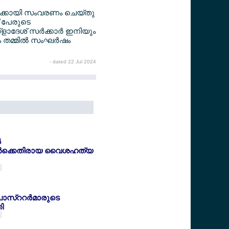
്‍ക്കായി സംവരണം ചെയ്തു
് പേരുടെ
ദേശ് സര്‍ക്കാര്‍ ഇനിയും
 തമ്മില്‍ സംഘര്‍ഷം
- dated 22 Jul 2024
‍
കള്‍ക്കെതിരായ വൈശഹത്യ
ാസ്ററര്‍മാരുടെ
ി