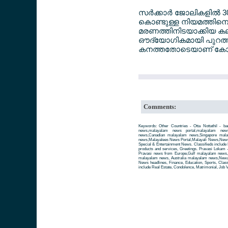
സര്‍ക്കാര്‍ ജോലികളി
കൊണ്ടുള്ള നിയമത്തിനെ
മരണത്തിനിടയാക്കിയ കലാ
ഔദ്യോഗികമായി പുറത്തു 
കനത്തതോടെയാണ് കോട
Comments:
Keywords: Other Countries - Otta Nottathil - ban
news,malayalam news portal,malayalam ne
news,Canadian malayalam news,Singapore mal
news,Malayalees News Portal,Malayali News,News fo
Special & Entertainment News. Classifieds include 
products and services, Greetings. Pravasi Lokam 
Pravasi news from Europe,Gulf malayalam news
malayalam news, Australia malayalam news,Newze
News headlines, Finance, Education, Sports, Class
include Real Estate, Condolence, Matrimonial, Job V