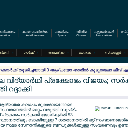
യാഭ്യാസം
കല/സാഹിത്യം
കായികം
സിനിമ
കൂട്ടായ്മകള്‍
സ്പി
ucation
Arts/Literature
Sports
Cinema
Associations
S
ര്‍മനി
ഗള്‍ഫ്
അമേരിക്ക
കാനഡ
സിംഗപ്പൂര്‍
വനക്കാര്‍ക്ക് തുടര്‍ച്ചയായി 3 ആഴ്ചയോ അതില്‍ കൂടുതലോ ലീവ് 
വിദ്യാര്‍ഥി പ്രക്ഷോഭം വിജയം; സര്‍ക
 റദ്ദാക്കി
 ആഭ്യന്തര കലാപം രൂക്ഷമായതോടെ
 സംവരണത്തില്‍ മാറ്റം വരുത്തി സുപ്രീം
പ്രകാരം സര്‍ക്കാര്‍ ജോലികളില്‍ 93
്ഥാനത്തിലും ബാക്കിയുള്ള 7 ശതമാനത്തില്‍ മറ്റ് സംവരണങ്ങള്‍ക്
ര്യ സമര സേനാനികളുടെ ബന്ധുക്കള്‍ക്കുള്ള സംവരണവും ഉണ്ട