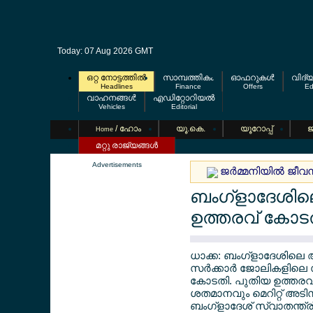
Today: 07 Aug 2026 GMT
ഒറ്റ നോട്ടത്തില്‍
സാമ്പത്തികം
ഓഫറുകള്‍
വിദ്
Headlines
Finance
Offers
Ed
വാഹനങ്ങള്‍
എഡിറ്റോറിയല്‍
Vehicles
Editorial
/ ഹോം
യൂ.കെ.
യൂറോപ്പ്
ജ
Home
മറ്റു രാജ്യങ്ങള്‍
Advertisements
ജര്‍മ്മനിയില്‍ ജീ
ബംഗ്ളാദേശിലെ 
ഉത്തരവ് കോടതി
ധാക്ക: ബംഗ്ളാദേശിലെ
സര്‍ക്കാര്‍ ജോലികളിലെ
കോടതി. പുതിയ ഉത്തരവ് 
ശതമാനവും മെറിറ്റ് അടിസ
ബംഗ്ളാദേശ് സ്വാതന്ത്