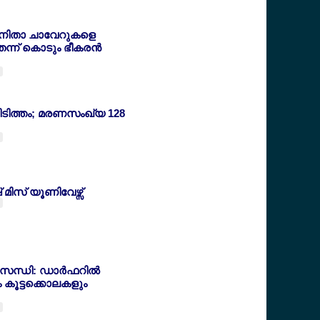
നിതാ ചാവേറുകളെ
തെന്ന് കൊടും ഭീകരന്‍
പിടിത്തം; മരണസംഖ്യ 128
മിസ് യൂണിവേഴ്സ്
സന്ധി: ഡാര്‍ഫറില്‍
 കൂട്ടക്കൊലകളും