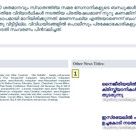
ല്‍ 30 ശതമാനവും സ്വാതന്ത്ര്യ സമര സേനാനികളുടെ ബന്ധുക്കള
തിരേ വിദ്യാര്‍ഥികള്‍ നടത്തിയ പ്രതിഷേധമാണ് നൂറു കണക്കിന
പമായി മാറിയിരിക്കുന്നത്. മരണസംഖ്യ എത്രയാണെന്ന് ബംഗ്ളാ
വിട്ടിട്ടില്ല. വിവിധയിടങ്ങളില്‍ പൊലീസും പ്രക്ഷോഭകാരികളും
തി സംവരണം പിന്‍വലിച്ചത്.
Other News Titles:
1
gla_riots Other Countries - Otta Nottathil - bangla_riots,pravasi
ws from Europe,Gulf malayalam news,American malayalam
ayalam news,Australia malayalam news,Newzealand malayalam
നൈജീരിയയില്
r Mallus,Finance, Education, Sports, Classifieds, Current Affairs,
Real Estate, Condolence, Matrimonial, Job Vacancies, Buy & Sell of
ക്രിസ്ത്യാനി
- pravasionline.com- a pravasi malayalam news portal. Malayalam
,American malayalam news,Canadian malayalam news,Singapore
തുടരുന്നു
aland malayalam news,Inda and other countries. Covers topics -
ifieds, Current Affairs, Special & Entertainment News. Classifieds
തുടര്‍ന്നു വായിക്കുക
acancies, Buy & Sell of products and services, Greetings.
ഇസ്രയേലില്‍ പ
ഉച്ചകോടി നടത്ത
തുടര്‍ന്നു വായിക്കുക