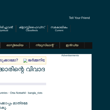
Tell Your Friend
രിച്ചുവല്‍
ക്ളാസ്സിഫൈഡ്സ്
സമകാലികം
piritual
Classifieds
Current
ഓസ്ട്രേലിയ
ന്യൂസിലാന്റ്
ഇന്‍ഡ്യ
Advertisements
എടുക്കാമോ?
ജര്‍മ്മനിയില്‍ മലയാളി യുവാവിനെ മരിച്ച നിലയി
്കാരിന്റെ വിവാദ
കൊപ്പം മാത്രമേ
ാകൂ.