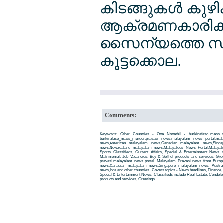
കിടങ്ങുകള്‍ കുഴ
ആക്രമണകാരികള്‍
സൈന്യത്തെ സഹായ
കൂട്ടക്കൊല.
Comments:
Keywords: Other Countries - Otta Nottathil - burkinafaso_mass_
burkinafaso_mass_murder,pravasi news,malayalam news portal,ma
news,American malayalam news,Canadian malayalam news,Singap
news,Newzealand malayalam news,Malayalees News Portal,Malayali
Sports, Classifieds, Current Affairs, Special & Entertainment News. 
Matrimonial, Job Vacancies, Buy & Sell of products and services, Gre
pravasi malayalam news portal. Malayalam Pravasi news from Euro
news,Canadian malayalam news,Singapore malayalam news, Austra
news,Inda and other countries. Covers topics - News headlines, Finance, E
Special & Entertainment News. Classifieds include Real Estate, Condole
products and services, Greetings.