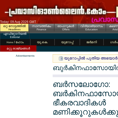
Today: 09 Aug 2026 GMT
ഒറ്റ നോട്ടത്തില്‍
സാമ്പത്തികം
ഓഫറുകള്‍
വിദ്യാഭ്യാസം
കല/സ
Headlines
Finance
Offers
Education
Arts
എഡിറ്റോറിയല്‍
Editorial
/ ഹോം
യൂ.കെ.
യൂറോപ്പ്
ജര്‍മനി
ഗള്‍
Home
മറ്റു രാജ്യങ്ങള്‍
Advertisements
യൂറോപ്പില്‍ പുതിയ അഭയാര്‍
ബുര്‍കിനഫാസോയില്‍
ബര്‍സലോഗോ:
ബര്‍കിനഫാസോയ
ഭീകരവാദികള്‍
മണിക്കൂറുകള്‍ക്കു