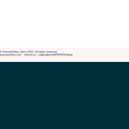
© PravasiOnline Since 2007. All rights reserved.
pravasionline.com : eServices : regionalportalWWWDEVplug