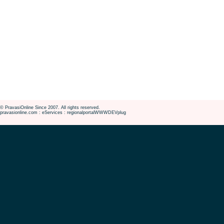
© PravasiOnline Since 2007. All rights reserved.
pravasionline.com : eServices : regionalportalWWWDEVplug