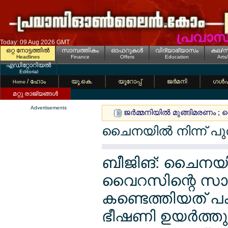
Today: 09 Aug 2026 GMT
ഒറ്റ നോട്ടത്തില്‍
സാമ്പത്തികം
ഓഫറുകള്‍
വിദ്യാഭ്യാസം
കല/സ
Headlines
Finance
Offers
Education
Arts
എഡിറ്റോറിയല്‍
Editorial
/ ഹോം
യൂ.കെ.
യൂറോപ്പ്
ജര്‍മനി
ഗള്‍
Home
മറ്റു രാജ്യങ്ങള്‍
Advertisements
ജര്‍മ്മനിയില്‍ മുങ്ങിമരണം ; 
ചൈനയില്‍ നിന്ന് 
ബീജിങ്: ചൈനയി
വൈറസിന്റെ സാന
കണ്ടെത്തിയത് പക
ഭീഷണി ഉയര്‍ത്തു