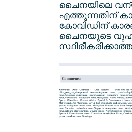
ചൈനയിലെ വന്യജ
എത്തുന്നതിന് കാര
കോവിഡിന് കാ
ചൈനയുടെ വുഹാന്‍
സ്ഥിരീകരിക്കാത്ത റ
Comments:
Keywords: Other Countries - Otta Nottathil - china_new_bat_v
china_new_bat_virus,pravasi news,malayalam news portal,mal
news,American malayalam news,Canadian malayalam news,Singap
news,Newzealand malayalam news,Malayalees News Portal,Malayali
Sports, Classifieds, Current Affairs, Special & Entertainment News. 
Matrimonial, Job Vacancies, Buy & Sell of products and services, Gre
pravasi malayalam news portal. Malayalam Pravasi news from Euro
news,Canadian malayalam news,Singapore malayalam news, Austra
news,Inda and other countries. Covers topics - News headlines, Finance, E
Special & Entertainment News. Classifieds include Real Estate, Condole
products and services, Greetings.