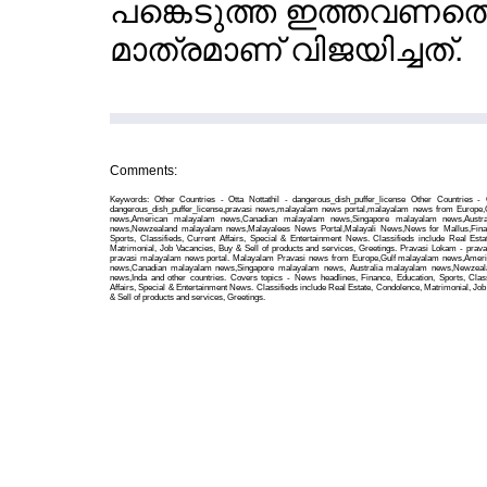
പങ്കെടുത്ത ഇത്തവണത്തെ
മാത്രമാണ് വിജയിച്ചത്.
Comments:
Keywords: Other Countries - Otta Nottathil - dangerous_dish_puffer_license Other Countries - O
dangerous_dish_puffer_license,pravasi news,malayalam news portal,malayalam news from Europe
news,American malayalam news,Canadian malayalam news,Singapore malayalam news,Austra
news,Newzealand malayalam news,Malayalees News Portal,Malayali News,News for Mallus,Finan
Sports, Classifieds, Current Affairs, Special & Entertainment News. Classifieds include Real Esta
Matrimonial, Job Vacancies, Buy & Sell of products and services, Greetings. Pravasi Lokam - prava
pravasi malayalam news portal. Malayalam Pravasi news from Europe,Gulf malayalam news,Amer
news,Canadian malayalam news,Singapore malayalam news, Australia malayalam news,Newzea
news,Inda and other countries. Covers topics - News headlines, Finance, Education, Sports, Class
Affairs, Special & Entertainment News. Classifieds include Real Estate, Condolence, Matrimonial, Jo
& Sell of products and services, Greetings.