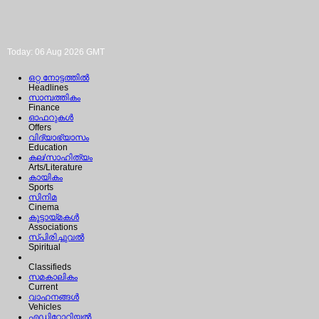
Today: 06 Aug 2026 GMT
ഒറ്റ നോട്ടത്തില്‍
Headlines
സാമ്പത്തികം
Finance
ഓഫറുകള്‍
Offers
വിദ്യാഭ്യാസം
Education
കല/സാഹിത്യം
Arts/Literature
കായികം
Sports
സിനിമ
Cinema
കൂട്ടായ്മകള്‍
Associations
സ്പിരിച്ചുവല്‍
Spiritual
Classifieds
സമകാലികം
Current
വാഹനങ്ങള്‍
Vehicles
എഡിറ്റോറിയല്‍