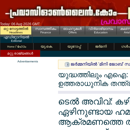
Today: 06 Aug 2026 GMT
ഒറ്റ നോട്ടത്തില്‍
സാമ്പത്തികം
ഓഫറുകള്‍
വിദ്യാഭ്യാസം
കല/സ
Headlines
Finance
Offers
Education
Arts
എഡിറ്റോറിയല്‍
Editorial
/ ഹോം
യൂ.കെ.
യൂറോപ്പ്
ജര്‍മനി
ഗള്‍
Home
മറ്റു രാജ്യങ്ങള്‍
Advertisements
ജര്‍മ്മനിയില്‍ 'മിനി ജോബ്
യുദ്ധത്തിലും എഐ:
ഉത്തരാധുനിക തന്ത്ര
ടെല്‍ അവിവ്: കഴിഞ
ഏഴിനുണ്ടായ ഹമ
ആക്രമണത്തെ തുട