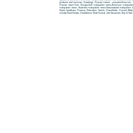
products and services, Greetings. Pravasi Lokam - pravasionline.com
Pravasi news from Europe,Gulf malayalam news,American malayala
malayalam news, Australia malayalam news,Newzealand malayalam new
News headlines, Finance, Education, Sports, Classifieds, Current Affai
include Real Estate, Condolence, Matrimonial, Job Vacancies, Buy & Sell 