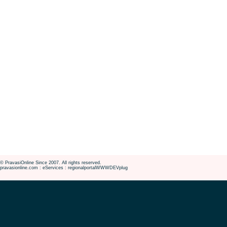
© PravasiOnline Since 2007. All rights reserved.
pravasionline.com : eServices : regionalportalWWWDEVplug