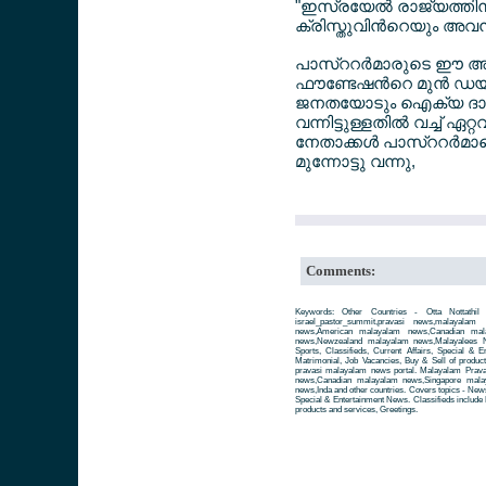
"ഇസ്രയേല്‍ രാജ്യത്തിന്
ക്രിസ്തുവിന്‍റെയും അവ
പാസ്ററര്‍മാരുടെ ഈ അപ
ഫൗണ്ടേഷന്‍റെ മുന്‍ ഡയറക
ജനതയോടും ഐക്യ ദാര്‍
വന്നിട്ടുള്ളതില്‍ വച്ച്
നേതാക്കള്‍ പാസ്ററര്‍മാ
മുന്നോട്ടു വന്നു,
Comments:
Keywords: Other Countries - Otta Nottathil 
israel_pastor_summit,pravasi news,malayala
news,American malayalam news,Canadian mala
news,Newzealand malayalam news,Malayalees Ne
Sports, Classifieds, Current Affairs, Special & 
Matrimonial, Job Vacancies, Buy & Sell of produc
pravasi malayalam news portal. Malayalam Prav
news,Canadian malayalam news,Singapore mala
news,Inda and other countries. Covers topics - News 
Special & Entertainment News. Classifieds include 
products and services, Greetings.