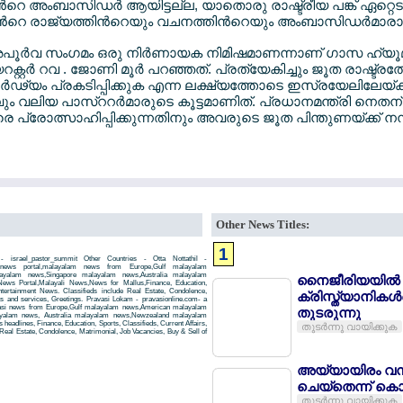
‍റെ അംബാസിഡര്‍ ആയിട്ടല്ല, യാതൊരു രാഷ്ട്രീയ പങ്ക് ഏറ്റെടുക
ന്‍റെ രാജ്യത്തിന്‍റെയും വചനത്തിന്‍റെയും അംബാസിഡര്‍മാരാ
ൂര്‍വ സംഗമം ഒരു നിര്‍ണായക നിമിഷമാണന്നാണ് ഗാസ ഹ്യൂമാന
്റ്റര്‍ റവ . ജോണി മൂര്‍ പറഞ്ഞത്. പ്രത്യേകിച്ചും ജൂത രാഷ്ട്ര
ഢ്യം പ്രകടിപ്പിക്കുക എന്ന ലക്ഷ്യത്തോടെ ഇസ്രയേലിലേയ്ക
 ഏറ്റവും വലിയ പാസ്ററര്‍മാരുടെ കൂട്ടമാണിത്. പ്രധാനമന്ത്രി നെത
രെ പ്രോത്സാഹിപ്പിക്കുന്നതിനും അവരുടെ ജൂത പിന്തുണയ്ക്ക് നന
Other News Titles:
1
- israel_pastor_summit Other Countries - Otta Nottathil -
m news portal,malayalam news from Europe,Gulf malayalam
yalam news,Singapore malayalam news,Australia malayalam
നൈജീരിയയില്‍
ws Portal,Malayali News,News for Mallus,Finance, Education,
Entertainment News. Classifieds include Real Estate, Condolence,
ക്രിസ്ത്യാനിക
ts and services, Greetings. Pravasi Lokam - pravasionline.com- a
asi news from Europe,Gulf malayalam news,American malayalam
തുടരുന്നു
yalam news, Australia malayalam news,Newzealand malayalam
headlines, Finance, Education, Sports, Classifieds, Current Affairs,
തുടര്‍ന്നു വായിക്കുക
Real Estate, Condolence, Matrimonial, Job Vacancies, Buy & Sell of
അയ്യായിരം വനി
ചെയ്തെന്ന് കൊ
തുടര്‍ന്നു വായിക്കുക