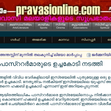
സം
കല/സാഹിത്യം
കായികം
സിനിമ
കൂട്ടായ്മകള്‍
സ്പിരിച്ചുവ
Arts/Literature
Sports
Cinema
Associations
Spiritual
ഗള്‍ഫ്
അമേരിക്ക
കാനഡ
സിംഗപ്പൂര്‍
ഓസ
ന്തസ്സിന് മുന്നില്‍ തലകുനിച്ച് ലിയോ മാര്‍പ്പാപ്പ
ജര്‍മ്മനിയ
ാസ്ററര്‍മാരുടെ ഉച്ചകോടി നടത്തി
ില്‍ വിവിധ വേദികളിലായി ഇസ്രയേലില്‍ പുതുമയുള്ള ഒരു ഉച്
 ഉച്ചകോടി. നേതൃത്വം നല്‍കിയത് ഇസ്രയേലിലെ യുഎസ് അം
ന്നെ ഹക്കബി ഉച്ചകോടി എന്നാണ് ഇത് അറിയപ്പെടുന്നത്.
യിരത്തിലധികം പാസ്ററര്‍മാരെ ഇസ്രയേലിനൊപ്പം നില്‍ക്കാ
്ചു കൊണ്ടാണ് ഹക്കബി ഉച്ചകോടി വേറിട്ടതായത്. ഇസ്രയേലി
ന്‍ ചെയ്യലിന്‍റെ കാതല്‍ പാസ്ററര്‍മാരോട് ഇങ്ങനെ വിശദീകരി