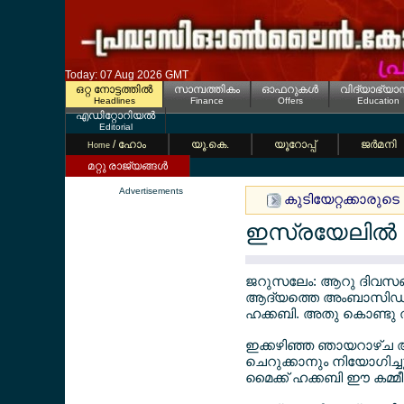
Today: 07 Aug 2026 GMT
ഒറ്റ നോട്ടത്തില്‍
സാമ്പത്തികം
ഓഫറുകള്‍
വിദ്യാഭ്യാ
Headlines
Finance
Offers
Education
എഡിറ്റോറിയല്‍
Editorial
/ ഹോം
യൂ.കെ.
യൂറോപ്പ്
ജര്‍മനി
Home
മറ്റു രാജ്യങ്ങള്‍
Advertisements
കുടിയേറ്റക്കാരുടെ അ
ഇസ്രയേലില്‍ പ
ജറുസലേം: ആറു ദിവസങ്ങള
ആദ്യത്തെ അംബാസിഡര്‍
ഹക്കബി. അതു കൊണ്ടു ത
ഇക്കഴിഞ്ഞ ഞായറാഴ്ച ആ
ചെറുക്കാനും നിയോഗിച
മൈക്ക് ഹക്കബി ഈ കമ്മീഷ