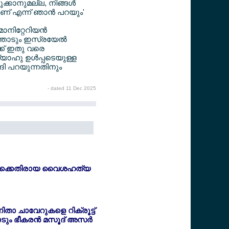
്കാനുമല്ല, നിങ്ങള്‍
ണ് എന്ന് ഞാന്‍ പറയും'
ിറ്റേറിയന്‍
ത്തോടും ഇസ്രയേല്‍
്ക് ഇതു വരെ
ന്യാഹു ഉള്‍പ്പടെയുള്ള
്ദി പറയുന്നതിനും
- dated 11 Dec 2025
ള്‍ക്കെതിരായ വൈശഹത്യ
താ ചാവേറുകളെ റിക്രൂട്ട്
ടും ഭീകരന്‍ മസൂദ് അസര്‍