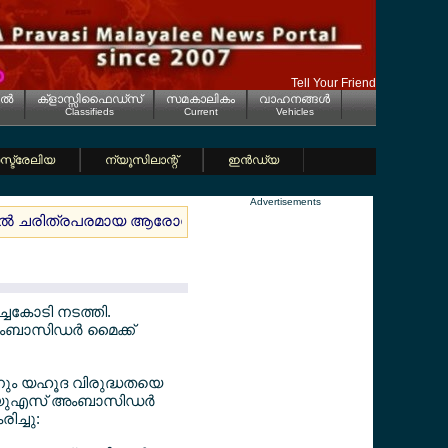
Tell Your Friend
ല്‍
ക്ളാസ്സിഫൈഡ്സ്
സമകാലികം
വാഹനങ്ങള്‍
Classifieds
Current
Vehicles
്ട്രേലിയ
ന്യൂസിലാന്റ്
ഇന്‍ഡ്യ
Advertisements
ില്‍ ചരിത്രപരമായ ആരോഗ്യ പരിഷ്കരണം ഇന്‍ഷുറന്‍സ് തുകയില്‍ വന
ചകോടി നടത്തി.
ബാസിഡര്‍ മൈക്ക്
നും യഹൂദ വിരുദ്ധതയെ
ലെ യുഎസ് അംബാസിഡര്‍
ച്ചു: