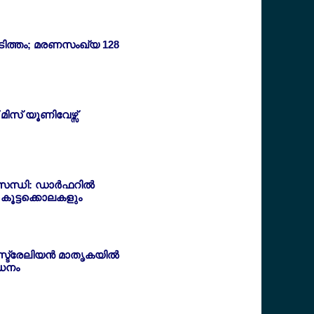
ിടിത്തം; മരണസംഖ്യ 128
മിസ് യൂണിവേഴ്സ്
ന്ധി: ഡാര്‍ഫറില്‍
കൂട്ടക്കൊലകളും
സ്ട്രേലിയന്‍ മാതൃകയില്‍
ധനം