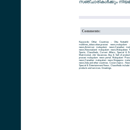
സഞ്ചാരികള്‍ക്കും നി
Comments:
Keywords: Other Countries - Otta Nottathil
maldives_tobaccoban,pravasi news,malayala
news,American malayalam news,Canadian mala
news,Newzealand malayalam news,Malayalees Ne
Sports, Classifieds, Current Affairs, Special & 
Matrimonial, Job Vacancies, Buy & Sell of produc
pravasi malayalam news portal. Malayalam Prav
news,Canadian malayalam news,Singapore mala
news,Inda and other countries. Covers topics - News 
Special & Entertainment News. Classifieds include 
products and services, Greetings.