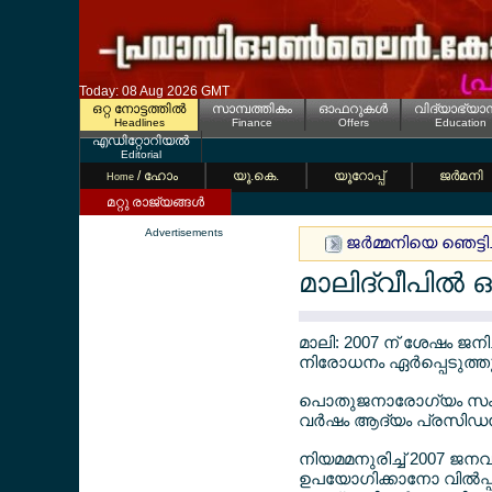
Today: 08 Aug 2026 GMT
ഒറ്റ നോട്ടത്തില്‍
സാമ്പത്തികം
ഓഫറുകള്‍
വിദ്യാഭ്യാ
Headlines
Finance
Offers
Education
എഡിറ്റോറിയല്‍
Editorial
/ ഹോം
യൂ.കെ.
യൂറോപ്പ്
ജര്‍മനി
Home
മറ്റു രാജ്യങ്ങള്‍
Advertisements
ജര്‍മ്മനിയെ ഞെട്ട
മാലിദ്വീപില്‍
മാലി: 2007 ന് ശേഷം ജനിച
നിരോധനം ഏര്‍പ്പെടുത്തു
പൊതുജനാരോഗ്യം സംരക്
വര്‍ഷം ആദ്യം പ്രസിഡന്‍റ
നിയമമനുരിച്ച് 2007 ജനവ
ഉപയോഗിക്കാനോ വില്‍പ്