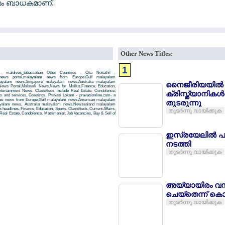
യമം ബാധകമാണ്.
Other News Titles:
1
 - maldives_tobaccoban Other Countries - Otta Nottathil -
m news portal,malayalam news from Europe,Gulf malayalam
yalam news,Singapore malayalam news,Australia malayalam
നൈജീരിയയില്‍
ws Portal,Malayali News,News for Mallus,Finance, Education,
Entertainment News. Classifieds include Real Estate, Condolence,
ക്രിസ്ത്യാനിക
ts and services, Greetings. Pravasi Lokam - pravasionline.com- a
asi news from Europe,Gulf malayalam news,American malayalam
തുടരുന്നു
yalam news, Australia malayalam news,Newzealand malayalam
headlines, Finance, Education, Sports, Classifieds, Current Affairs,
തുടര്‍ന്നു വായിക്കുക
Real Estate, Condolence, Matrimonial, Job Vacancies, Buy & Sell of
ഇസ്രയേലില്‍ പാ
നടത്തി
തുടര്‍ന്നു വായിക്കുക
അയ്യായിരം വനി
ചെയ്തെന്ന് കൊ
തുടര്‍ന്നു വായിക്കുക