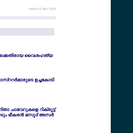
- dated 02 Nov 2025
ള്‍ക്കെതിരായ വൈശഹത്യ
സ്ററര്‍മാരുടെ ഉച്ചകോടി
താ ചാവേറുകളെ റിക്രൂട്ട്
ടും ഭീകരന്‍ മസൂദ് അസര്‍