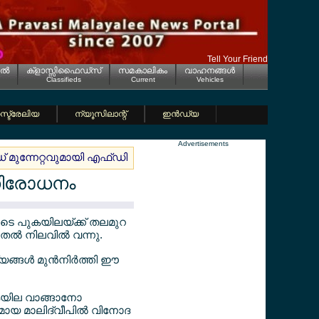
Tell Your Friend
ല്‍
ക്ളാസ്സിഫൈഡ്സ്
സമകാലികം
വാഹനങ്ങള്‍
Classifieds
Current
Vehicles
്ട്രേലിയ
ന്യൂസിലാന്റ്
ഇന്‍ഡ്യ
Advertisements
ഡ് മുന്നേറ്റവുമായി എഫ്ഡി
വത്തിക്കാനില്‍ ഹൃദയം കവര്‍ന്ന് 'മ
നിരോധനം
തോടെ പുകയിലയ്ക്ക് തലമുറ
തല്‍ നിലവില്‍ വന്നു.
ങള്‍ മുന്‍നിര്‍ത്തി ഈ
ുകയില വാങ്ങാനോ
ായ മാലിദ്വീപില്‍ വിനോദ