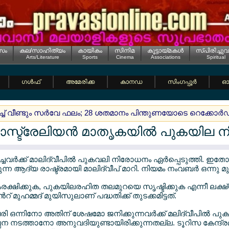
സം
കല/സാഹിത്യം
കായികം
സിനിമ
കൂട്ടായ്മകള്‍
സ്പിരിച്ചുവ
Arts/Literature
Sports
Cinema
Associations
Spiritual
ഗള്‍ഫ്
അമേരിക്ക
കാനഡ
സിംഗപ്പൂര്‍
ഓസ
ിച്ച് വീണ്ടും സര്‍വേ ഫലം; 28 ശതമാനം പിന്തുണയോടെ റെക്കോര്‍
 ഓസ്ട്രേലിയന്‍ മാതൃകയില്‍ പുകയില 
്ചവര്‍ക്ക് മാലിദ്വീപില്‍ പുകവലി നിരോധനം ഏര്‍പ്പെടുത്തി. ഇ
ന്ന ആദ്യ രാഷ്ട്രമായി മാലിദ്വീപ് മാറി. നിയമം നംവബര്‍ ഒന്നു മു
ഷിക്കുക, പുകയിലരഹിത തലമുറയെ സൃഷ്ടിക്കുക എന്നീ ലക്ഷ്യങ്
് മുഹമ്മദ് മുയിസുലാണ് പദ്ധതിക്ക് തുടക്കമിട്ടത്.
രി ഒന്നിനോ അതിന് ശേഷമോ ജനിക്കുന്നവര്‍ക്ക് മലിദ്വീപില്‍ പ
പന നടത്താനോ അനുവദിയുണ്ടായിരിക്കുന്നതല്ല. ടൂറിസ കേന്ദ്രമ