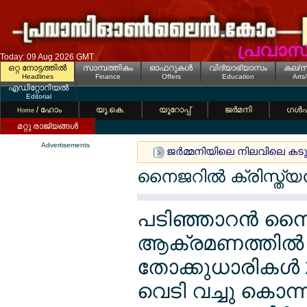
Today: 09 Aug 2026 GMT
ഒറ്റ നോട്ടത്തില്‍
സാമ്പത്തികം
ഓഫറുകള്‍
വിദ്യാഭ്യാസം
കല/സ
Headlines
Finance
Offers
Education
Arts
എഡിറ്റോറിയല്‍
Editorial
/ ഹോം
യൂ.കെ.
യൂറോപ്പ്
ജര്‍മനി
ഗള്‍
Home
മറ്റു രാജ്യങ്ങള്‍
Advertisements
ജര്‍മ്മനിയിലെ നിലവിലെ കടുത്
നൈജറില്‍ ക്രിസ്ത്യ
പടിഞ്ഞാറന്‍ നൈജ
ആക്രമണത്തില്‍ മ
തോക്കുധാരികള്‍ 
വെടി വച്ചു കൊന്ന