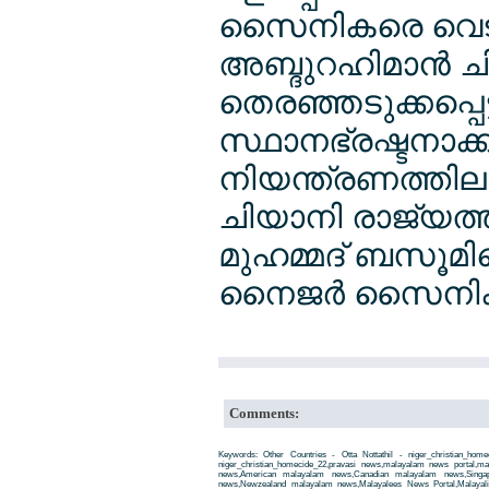
സൈനികരെ വെടിവച്
അബ്ദുറഹിമാന്‍ ച
തെരഞ്ഞടുക്കപ്പെ
സ്ഥാനഭ്രഷ്ടനാക
നിയന്ത്രണത്തിലാ
ചിയാനി രാജ്യത്തി
മുഹമ്മദ് ബസൂമിന
നൈജര്‍ സൈനിക 
Comments:
Keywords: Other Countries - Otta Nottathil - niger_christian_home
niger_christian_homecide_22,pravasi news,malayalam news portal,
news,American malayalam news,Canadian malayalam news,Singap
news,Newzealand malayalam news,Malayalees News Portal,Malayali