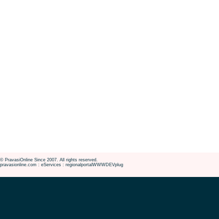
© PravasiOnline Since 2007. All rights reserved.
pravasionline.com : eServices : regionalportalWWWDEVplug