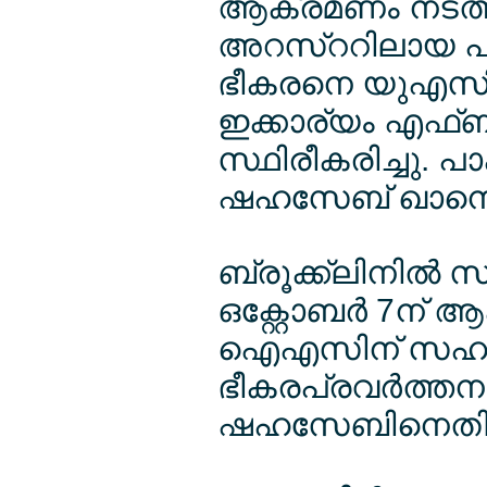
ആക്രമണം നടത്താന
അറസ്ററിലായ പാക
ഭീകരനെ യുഎസി
ഇക്കാര്യം എഫ
സ്ഥിരീകരിച്ചു. പ
ഷഹസേബ് ഖാനെ
ബ്രൂക്ക്ലിനില്‍ 
ഒക്റ്റോബര്‍ 7ന്
ഐഎസിന് സഹായം ന
ഭീകരപ്രവര്‍ത്തന
ഷഹസേബിനെതിരേ ചു