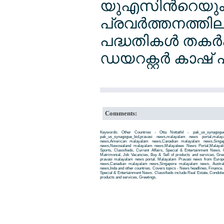
യുഎസിന്‍റെയു
പ്രവര്‍ത്തനത്
പദ്ധതികള്‍ തകര്
ഡയറക്റ്റര്‍ കാഷ് പ
Comments:
Keywords: Other Countries - Otta Nottathil - pak_us_synagogue
pak_us_synagogue_bid,pravasi news,malayalam news portal,mal
news,American malayalam news,Canadian malayalam news,Singap
news,Newzealand malayalam news,Malayalees News Portal,Malayali
Sports, Classifieds, Current Affairs, Special & Entertainment News. 
Matrimonial, Job Vacancies, Buy & Sell of products and services, Gre
pravasi malayalam news portal. Malayalam Pravasi news from Euro
news,Canadian malayalam news,Singapore malayalam news, Austra
news,Inda and other countries. Covers topics - News headlines, Finance, E
Special & Entertainment News. Classifieds include Real Estate, Condole
products and services, Greetings.