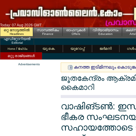
Today: 07 Aug 2026 GMT
ഒറ്റ നോട്ടത്തില്‍
സാമ്പത്തികം
ഓഫറുകള്‍
വിദ്യാഭ്യാസം
കല/സ
Headlines
Finance
Offers
Education
Arts
എഡിറ്റോറിയല്‍
Editorial
/ ഹോം
യൂ.കെ.
യൂറോപ്പ്
ജര്‍മനി
ഗള്‍
Home
മറ്റു രാജ്യങ്ങള്‍
Advertisements
കനത്ത ഇടിമിന്നലും കൊടുങ്ക
ജൂതകേന്ദ്രം ആക്രമ
കൈമാറി
വാഷിങ്ടണ്‍: ഇസ്ല
ഭീകര സംഘടനയ
സഹായത്തോടെ ജൂ