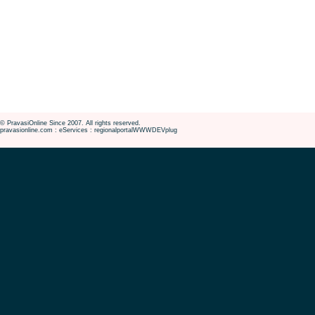
© PravasiOnline Since 2007. All rights reserved.
pravasionline.com : eServices : regionalportalWWWDEVplug