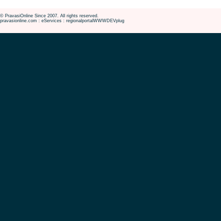
© PravasiOnline Since 2007. All rights reserved.
pravasionline.com : eServices : regionalportalWWWDEVplug