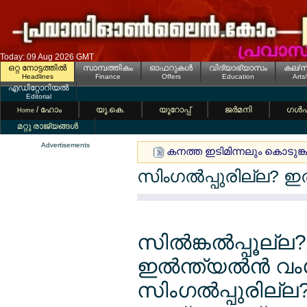
Today: 09 Aug 2026 GMT
ഒറ്റ നോട്ടത്തില്‍
സാമ്പത്തികം
ഓഫറുകള്‍
വിദ്യാഭ്യാസം
കല/സ
Headlines
Finance
Offers
Education
Arts
എഡിറ്റോറിയല്‍
Editorial
/ ഹോം
യൂ.കെ.
യൂറോപ്പ്
ജര്‍മനി
ഗള്‍
Home
മറ്റു രാജ്യങ്ങള്‍
Advertisements
കനത്ത ഇടിമിന്നലും കൊടുങ്ക
സിംഗല്‍പ്പുരില്ല? ഇല
സില്‍ങ്കല്‍പ്പൂല്ല
ഇല്‍ന്ത്യല്‍ന്‍ 
സിംഗല്‍പ്പുരില്ല