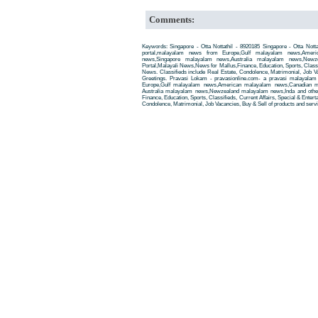
Comments:
Keywords: Singapore - Otta Nottathil - 8920185 Singapore - Otta Not
portal,malayalam news from Europe,Gulf malayalam news,Amer
news,Singapore malayalam news,Australia malayalam news,New
Portal,Malayali News,News for Mallus,Finance, Education, Sports, Classif
News. Classifieds include Real Estate, Condolence, Matrimonial, Job Va
Greetings. Pravasi Lokam - pravasionline.com- a pravasi malayala
Europe,Gulf malayalam news,American malayalam news,Canadian m
Australia malayalam news,Newzealand malayalam news,Inda and other
Finance, Education, Sports, Classifieds, Current Affairs, Special & Enter
Condolence, Matrimonial, Job Vacancies, Buy & Sell of products and servi