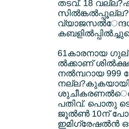
തടവ്. 18 വല്ല?ഷ
സില്‍ങ്കല്‍പ്പൂല
വ്യാജസല്‍േന്ദ
കബളില്‍പ്പില്‍ച്
61കാരനായ ഗുല്ല
ല്‍ക്കാണ് ശില്‍ക
നല്‍മ്പറായ 999 ലേ
നല്ല?കുകയായിരു
ശുചീകരണല്‍െത
പതിവ്. പൊതു ടെല
ജൂല്‍ണ്‍ 10ന് പ
ഇമിഗ്രേഷല്‍ന്‍ 