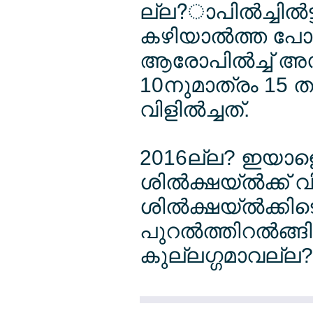
ല്ല?ാപില്‍ച്ചില്‍ട
കഴിയാല്‍ത്ത പോ
ആരോപില്‍ച്ച് അ
10നുമാത്രം 1
വിളില്‍ച്ചത്.
2016ല്ല? ഇയാ
ശില്‍ക്ഷയ്ല്‍ക്ക് 
ശില്‍ക്ഷയ്ല്‍ക്കി
പുറല്‍ത്തിറല്‍ങ്
കുല്ലഗ്ഗമാവല്ല?ല്