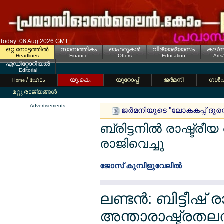
Today: 06 Aug 2026 GMT
ഒറ്റ നോട്ടത്തില്‍
സാമ്പത്തികം
ഓഫറുകള്‍
വിദ്യാഭ്യാസം
കല/സ
Headlines
Finance
Offers
Education
Arts
എഡിറ്റോറിയല്‍
Editorial
/ ഹോം
യൂ.കെ.
യൂറോപ്പ്
ജര്‍മനി
ഗള്‍
Home
മറ്റു രാജ്യങ്ങള്‍
Advertisements
ജര്‍മനിയുടെ "ലോകകപ്പ് ദുരന
ബ്രിട്ടനില്‍ രാഷ്ട്രീ
രാജിവെച്ചു
ജോസ് കുമ്പിളുവേലില്‍
ലണ്ടന്‍: ബിട്ടീഷ് 
അന്താരാഷ്ട്രതലത