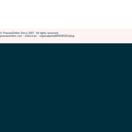
© PravasiOnline Since 2007. All rights reserved.
pravasionline.com : eServices : regionalportalWWWDEVplug