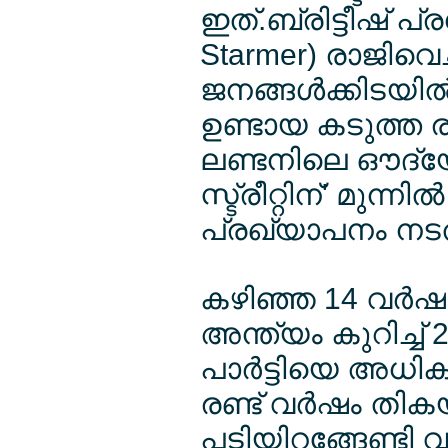
ഇത്.ബ്രിട്ടീഷ് പ്ര
Starmer) രാജിവെച്ചു
ജനങ്ങള്‍ക്കിടയില
ഉണ്ടായ കടുത്ത രാഷ
ലണ്ടനിലെ ഔദ്
സ്ട്രീറ്റിന്' മുന്ന
പ്രഖ്യാപനം നടത
കഴിഞ്ഞ 14 വര്‍ഷ
അന്ത്യം കുറിച്ച്
പാര്‍ട്ടിയെ അധികാ
രണ്ട് വര്‍ഷം തിക
പടിയിറങ്ങേണ്ടി വന