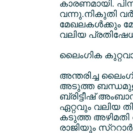
കാരണമായി. പിന്നീ
വന്നു.നികുതി വര്‍
മേഖലകള്‍ക്കും മേല്
വലിയ പ്രതിഷേധങ്
ലൈംഗിക കുറ്റവാ
അന്തരിച്ച ലൈംഗി
അടുത്ത ബന്ധമുള
ബ്രിട്ടീഷ് അംബാ
ഏറ്റവും വലിയ തി
കടുത്ത അഴിമതി
രാജിയും സ്ററാര്‍