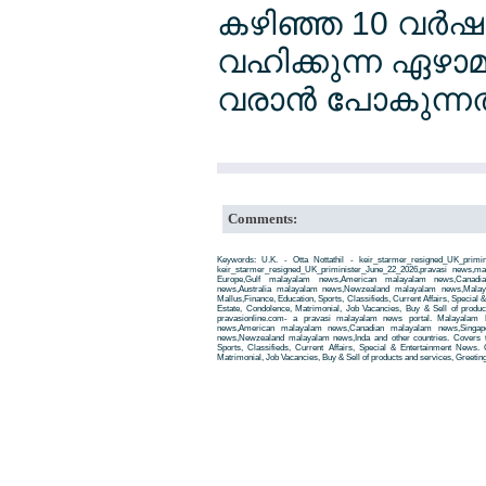
കഴിഞ്ഞ 10 വര്‍ഷത
വഹിക്കുന്ന ഏഴാമ
വരാന്‍ പോകുന്നത
Comments:
Keywords: U.K. - Otta Nottathil - keir_starmer_resigned_UK_primin
keir_starmer_resigned_UK_priminister_June_22_2026,pravasi news,
Europe,Gulf malayalam news,American malayalam news,Canadi
news,Australia malayalam news,Newzealand malayalam news,Malay
Mallus,Finance, Education, Sports, Classifieds, Current Affairs, Special
Estate, Condolence, Matrimonial, Job Vacancies, Buy & Sell of produ
pravasionline.com- a pravasi malayalam news portal. Malayalam
news,American malayalam news,Canadian malayalam news,Singap
news,Newzealand malayalam news,Inda and other countries. Covers t
Sports, Classifieds, Current Affairs, Special & Entertainment News. 
Matrimonial, Job Vacancies, Buy & Sell of products and services, Greetin