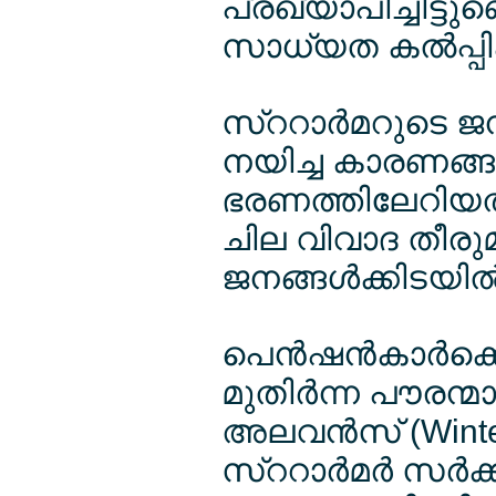
പ്രഖ്യാപിച്ചിട്ട
സാധ്യത കല്‍പ്പിക്
സ്ററാര്‍മറുടെ ജ
നയിച്ച കാരണങ്ങള
ഭരണത്തിലേറിയത് 
ചില വിവാദ തീരു
ജനങ്ങള്‍ക്കിടയില
പെന്‍ഷന്‍കാര്‍ക
മുതിര്‍ന്ന പൗരന്
അലവന്‍സ് (Winter
സ്ററാര്‍മര്‍ സര്