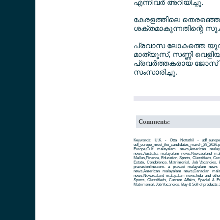
എന്നിവര്‍ അറിയിച്ചു.
കേരളത്തിലെ തെരഞ്ഞെടുപ
ശക്തമാകുന്നതിന്റെ സൂച
പ്രവാസ ലോകത്തെ യുഡിഫ
മാത്യൂസ്, സണ്ണി വെളിയത്ത
പ്രവര്‍ത്തകരായ ജോസ് ക
സംസാരിച്ചു.
Comments:
Keywords: U.K. - Otta Nottathil - udf_europe
udf_europe_meet_the_candidates_march_29_20
Europe,Gulf malayalam news,American mala
news,Australia malayalam news,Newzealand ma
Mallus,Finance, Education, Sports, Classifieds, Cur
Estate, Condolence, Matrimonial, Job Vacancies, 
pravasionline.com- a pravasi malayalam news
news,American malayalam news,Canadian mala
news,Newzealand malayalam news,Inda and other 
Sports, Classifieds, Current Affairs, Special & 
Matrimonial, Job Vacancies, Buy & Sell of products 