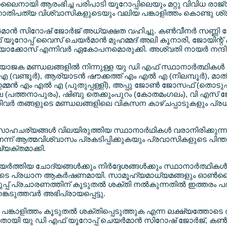
ലൈനായി ആരംഭിച്ച പരിപാടി യൂറോപ്പിലെയും മറ്റു വിവിധ രാ
നാതിപത്യ വിശ്വാസികളുടെയും വലിയ പങ്കാളിത്തം കൊണ്ടു ശ്ര
‍മാന്‍ സിറോഷ് ജോര്‍ജ് അധ്യക്ഷത വഹിച്ചു. കണ്‍വീനര്‍ സണ്
ൂറോപ്പ് വൈസ് ചെയര്‍മാന്‍ മുഹമ്മദ് അലി കൂനാരി, ജോയിന്റ് ക
യാക്കോസ് എന്നിവര്‍ ഏകോപനമൊരുക്കി. അശ്വതി നായര്‍ നന്ദി അര്
ോജക മണ്ഡലങ്ങളില്‍ നിന്നുള്ള യു ഡി എഫ് സ്ഥാനാര്‍ത്ഥികള്‍ 
 (വണ്ടൂര്‍), ആര്യാടന്‍ ഷൗക്കത്ത് എം എല്‍ എ (നിലമ്പൂര്‍), മാ
 ഉമ്മന്‍ എം എല്‍ എ (പുതുപ്പള്ളി), അപ്പു ജോണ്‍ ജോസഫ് (തൊടു
ാല (പത്തനാപുരം), ഷിബു തെക്കുംപുറം (കോതമംഗലം), വി എസ് ജ
നിവര്‍ തങ്ങളുടെ മണ്ഡലങ്ങളിലെ വികസന കാഴ്ചപ്പാടുകളും പ്
ാഹചര്യങ്ങള്‍ വിലയിരുത്തിയ സ്ഥാനാര്‍ഥികള്‍ വരാനിരിക്കുന്ന
ന്ന് ആത്മവിശ്വാസം പ്രകടിപ്പിക്കുകയും പ്രവാസികളുടെ പിന്
യക്തമാക്കി.
ത്തിയ ചോദ്യങ്ങള്‍ക്കും നിര്‍ദ്ദേശങ്ങള്‍ക്കും സ്ഥാനാര്‍ത്ഥികള്‍ 
ടെ പ്രധാന ആകര്‍ഷണമായി. സാമൂഹ്യമാധ്യമങ്ങളും ഓണ്‍ലൈന്
്പ് പ്രചാരണത്തിന് കൂടുതല്‍ ശക്തി നല്‍കുന്നതില്‍ ഇത്തരം പ
െടുത്തവര്‍ അഭിപ്രായപ്പെട്ടു.
ങ്കാളിത്തം കൂടുതല്‍ ശക്തിപ്പെടുത്തുക എന്ന ലക്ഷ്യത്തോടെ സ
യി യു ഡി എഫ് യൂറോപ്പ് ചെയര്‍മാന്‍ സിറോഷ് ജോര്‍ജ്, കണ്