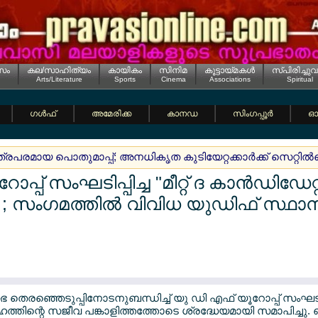
സം
കല/സാഹിത്യം
കായികം
സിനിമ
കൂട്ടായ്മകള്‍
സ്പിരിച്ചുവ
Arts/Literature
Sports
Cinema
Associations
Spiritual
ഗള്‍ഫ്
അമേരിക്ക
കാനഡ
സിംഗപ്പൂര്‍
ഓസ
രപരമായ പൊതുമാപ്പ്; അനധികൃത കുടിയേറ്റക്കാര്‍ക്ക് സെറ്റില്‍മ
പ് സംഘടിപ്പിച്ച "മീറ്റ് ദ കാന്‍ഡിഡേറ്റ്
; സംഗമത്തില്‍ വിവിധ യുഡിഫ് സ്ഥാനാ
തെരഞ്ഞെടുപ്പിനോടനുബന്ധിച്ച് യു ഡി എഫ് യൂറോപ്പ് സംഘടിപ്പിച്ച
്തിന്റെ സജീവ പങ്കാളിത്തത്തോടെ ശ്രദ്ധേയമായി സമാപിച്ചു. 