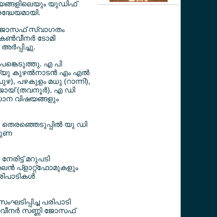
ജ്യങ്ങളിലെയും യുഡിഫ്
ദ്ധേയമായി.
ണി ജോസഫ് സ്വാഗതം
ണ്‍വീനര്‍ ടോമി
‍പ്പിച്ചു.
പങ്കെടുത്തു. എ പി
ത്യു കുഴല്‍നാടന്‍ എം എല്‍
പുഴ), പഴകുളം മധു (റാന്നി),
ോയ് (തവനൂര്‍), എ ഡി
രധാന വിഷയങ്ങളും
 തെരഞ്ഞെടുപ്പില്‍ യു ഡി
തുണ
നേരിട്ട് മറുപടി
‍ പ്ളാറ്റ്ഫോമുകളും
രിപാടികള്‍
ംഘടിപ്പിച്ച പരിപാടി
‍വീനര്‍ സണ്ണി ജോസഫ്