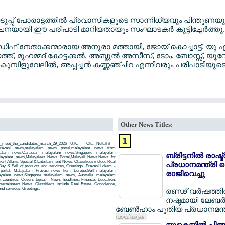
്പ് പോരാട്ടത്തില്‍ പ്രവാസികളുടെ സാന്നിധ്യവും പിന്തുണയു
നയായി ഈ പരിപാടി മാറിയതായും സംഘാടകര്‍ കൂട്ടിച്ചേര്‍ത്തു.
് നേതാക്കന്മാരായ അനുരാ മത്തായി, ജോയ് കൊച്ചാട്ട്, യു 
്, മുഹമ്മദ് കോട്ടക്കല്‍, അബ്ദുല്‍ അസീസ്, ടോം, ബോസ്സ്, യൂറേ
ുമ്പിളുവേലില്‍, അപ്പച്ചന്‍ കണ്ണഞ്ചിറ എന്നിവരും പരിപാടിയുട
Other News Titles:
1
_meet_the_candidates_march_29_2026 U.K. - Otta Nottathil -
26,pravasi news,malayalam news portal,malayalam news from
yalam news,Canadian malayalam news,Singapore malayalam
ബ്രിട്ടനില്‍ രാഷ്ട
layalam news,Malayalees News Portal,Malayali News,News for
rent Affairs, Special & Entertainment News. Classifieds include Real
പ്രധാനമന്ത്രി കെ
Buy & Sell of products and services, Greetings. Pravasi Lokam -
 portal. Malayalam Pravasi news from Europe,Gulf malayalam
രാജിവെച്ചു
yalam news,Singapore malayalam news, Australia malayalam
countries. Covers topics - News headlines, Finance, Education,
Entertainment News. Classifieds include Real Estate, Condolence,
and services, Greetings.
രണ്ഢ് വര്‍ഷത്ത
നഷ്ടമായി ലേബര്‍ 
ബേണ്‍ഹാം പുതിയ പ്രധാനമന്ത
വായിക്കുക
യുകെയില്‍ പിആര്