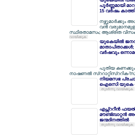
പൂര്‍ണ്ണമായി മാറ
15 വര്‍ഷം കാത്തി
നഴ്സുമാര്‍ക്കും അ
വന്‍ വരുമാനമുള്
സ്ഥിരതാമസം; ആശ്രിത വിസക്കാര്
വായിക്കുക
യുകെയില്‍ ജനനന
മാതാപിതാക്കള്‍;
വര്‍ഷവും ഒന്നാമ
പുതിയ കണക്കുക
നാഷണല്‍ സ്ററാറ്റിസ്ററിക-്സ
നിയമസഭ പ്രചാ
ഐഒസി യുകെ കേര
തുടര്‍ന്നു വായിക്കുക
എപ്സ്ററീന്‍ ഫയല
മൗണ്ട്ബാറ്റന്‍ 
ജന്മദിനത്തില്‍
തുടര്‍ന്നു വായിക്കുക