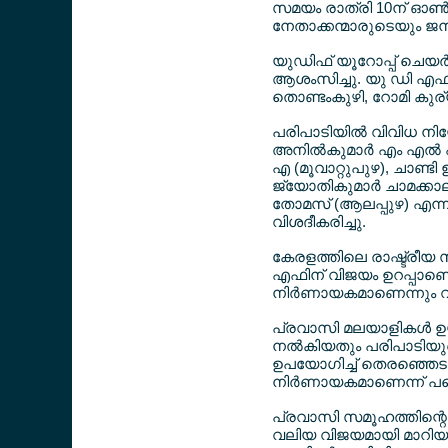
സമയം രാത്രി 10ന് ഓണ്‍
നേതാക്കന്മാരുടെയും ജ
യുഡിഫ് യൂറോപ്പ് ചെയര്
ആശംസിച്ചു. യു ഡി എഫ് യ
തൊണ്ടംകുഴി, റോമി കുര്
പരിപാടിയില്‍ വിവിധ നിയ
അനില്‍കുമാര്‍ എം എല്‍ എ
എ (മൂവാറ്റുപുഴ), ചാണ്ടി
ജ്യോതികുമാര്‍ ചാമക്ക
തോമസ് (ആലപ്പുഴ) എന്
വിശദീകരിച്ചു.
കേരളത്തിലെ രാഷ്ട്രീയ സ
എഫിന് വിജയം ഉറപ്പാണെ
നിര്‍ണായകമാണെന്നും വ്
പ്രവാസി മലയാളികള്‍ ഉയര്‍
നല്‍കിയതും പരിപാടിയു
ഉപയോഗിച്ച് തെരഞ്ഞെടുപ
നിര്‍ണായകമാണെന്ന് പങ്ക
പ്രവാസി സമൂഹത്തിന്റെ പ
വലിയ വിജയമായി മാറിയതാ