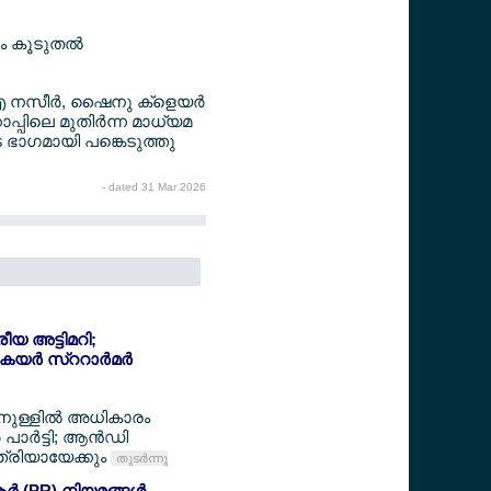
ം കൂടുതല്‍
എ നസീര്‍, ഷൈനു ക്ളെയര്‍
ാപ്പിലെ മുതിര്‍ന്ന മാധ്യമ
െ ഭാഗമായി പങ്കെടുത്തു
- dated 31 Mar 2026
്രീയ അട്ടിമറി;
യര്‍ സ്ററാര്‍മര്‍
ിനുള്ളില്‍ അധികാരം
പാര്‍ട്ടി; ആന്‍ഡി
്രിയായേക്കും
തുടര്‍ന്നു
‍ (PR) നിയമങ്ങള്‍