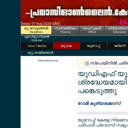
Today: 07 Aug 2026 GMT
ഒറ്റ നോട്ടത്തില്‍
സാമ്പത്തികം
ഓഫറുകള്‍
വിദ്യാഭ്യാ
Headlines
Finance
Offers
Education
എഡിറ്റോറിയല്‍
Editorial
/ ഹോം
യൂ.കെ.
യൂറോപ്പ്
ജര്‍മനി
Home
മറ്റു രാജ്യങ്ങള്‍
Advertisements
സ്പെയിനില്‍ ചരിത്
യുഡിഎഫ് യൂറോപ്
ശ്രദ്ധേയമായി 
പങ്കെടുത്തു
റോമി കുര്യാക്കോസ്
യൂറോപ്പ്: കേരള നിയമസഭ 
പരിപാടി പ്രവാസി സമൂഹത