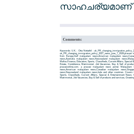
സാഹചര്യമാണ് യ
Comments:
Keywords: U.K. - Otta Nottathil - uk_PR_changing_immigration_policy_2
uk_PR_changing_immigration_policy_2027_news_june_7_2026,pravasi 
from Europe,Gulf malayalam news,American malayalam news,Cana
news,Australia malayalam news,Newzealand malayalam news,Malay
Mallus,Finance, Education, Sports, Classifieds, Current Affairs, Special
Estate, Condolence, Matrimonial, Job Vacancies, Buy & Sell of produ
pravasionline.com- a pravasi malayalam news portal. Malayalam
news,American malayalam news,Canadian malayalam news,Singap
news,Newzealand malayalam news,Inda and other countries. Covers t
Sports, Classifieds, Current Affairs, Special & Entertainment News. 
Matrimonial, Job Vacancies, Buy & Sell of products and services, Greetin