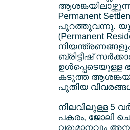
ആശങ്കയിലാഴ്ത്തു
Permanent Settle
പുറത്തുവന്നു. യ
(Permanent Resi
നിയന്ത്രണങ്ങളും
ബ്രിട്ടീഷ് സര്‍ക്
ഉള്‍പ്പെടെയുള്
കടുത്ത ആശങ്കയിലാ
പുതിയ വിവരങ്ങള
നിലവിലുള്ള 5 വ
പകരം, ജോലി ചെ
വരുമാനവും അനുസര