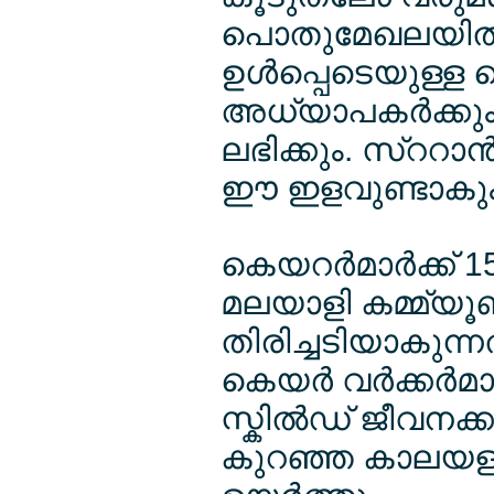
പൊതുമേഖലയില്‍ 
ഉള്‍പ്പെടെയുള്ള ഹ
അധ്യാപകര്‍ക്കും 
ലഭിക്കും. സ്ററാന
ഈ ഇളവുണ്ടാകും
കെയറര്‍മാര്‍ക്ക്
മലയാളി കമ്മ്യൂണി
തിരിച്ചടിയാകുന
കെയര്‍ വര്‍ക്കര്‍മ
സ്കില്‍ഡ് ജീവനക്
കുറഞ്ഞ കാലയളവ് 