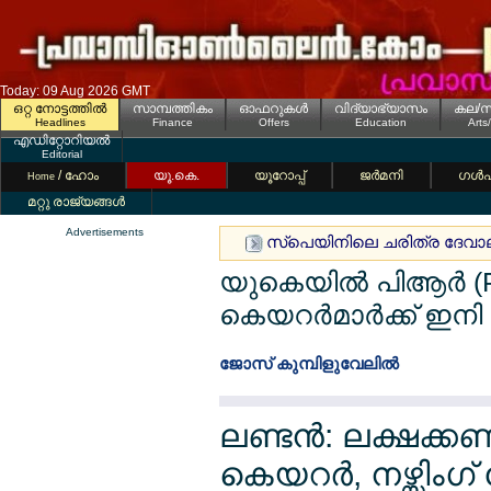
Today: 09 Aug 2026 GMT
ഒറ്റ നോട്ടത്തില്‍
സാമ്പത്തികം
ഓഫറുകള്‍
വിദ്യാഭ്യാസം
കല/സ
Headlines
Finance
Offers
Education
Arts
എഡിറ്റോറിയല്‍
Editorial
/ ഹോം
യൂ.കെ.
യൂറോപ്പ്
ജര്‍മനി
ഗള്‍
Home
മറ്റു രാജ്യങ്ങള്‍
Advertisements
സ്പെയിനിലെ ചരിത്ര ദേവാലയത്
യുകെയില്‍ പിആര്‍ (P
കെയറര്‍മാര്‍ക്ക് ഇനി
ജോസ് കുമ്പിളുവേലില്‍
ലണ്ടന്‍: ലക്ഷക്
കെയറര്‍, നഴ്സിംഗ