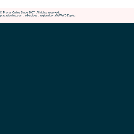
© PravasiOnline Since 2007. All rights reserved.
pravasionline.com : eServices : regionalportalWWWDEVplug