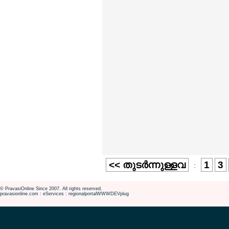
<< തുടര്‍ന്നുള്ളവ
1
3
:
© PravasiOnline Since 2007. All rights reserved.
pravasionline.com : eServices : regionalportalWWWDEVplug