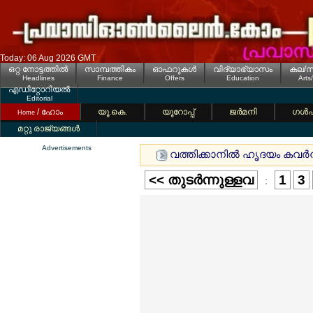
Today: 06 Aug 2026 GMT
ഒറ്റ നോട്ടത്തില്‍
സാമ്പത്തികം
ഓഫറുകള്‍
വിദ്യാഭ്യാസം
കല/സ
Headlines
Finance
Offers
Education
Arts
എഡിറ്റോറിയല്‍
Editorial
/ ഹോം
യൂ.കെ.
യൂറോപ്പ്
ജര്‍മനി
ഗള്‍
Home
മറ്റു രാജ്യങ്ങള്‍
Advertisements
വത്തിക്കാനില്‍ ഹൃദയം കവര്‍ന്ന
<< തുടര്‍ന്നുള്ളവ
1
3
: