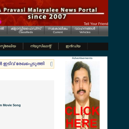
Tell Your Friend
ല്‍
ക്ളാസ്സിഫൈഡ്സ്
സമകാലികം
വാഹനങ്ങള്‍
Classifieds
Current
Vehicles
്ട്രേലിയ
ന്യൂസിലാന്റ്
ഇന്‍ഡ്യ
Advertisements
 ഇടിവ് രേഖപ്പെടുത്തി
ജര്‍മ്മനിയെ കണ്ണീരിലാഴ്ത്തി ആ ദാരു
am Movie Song