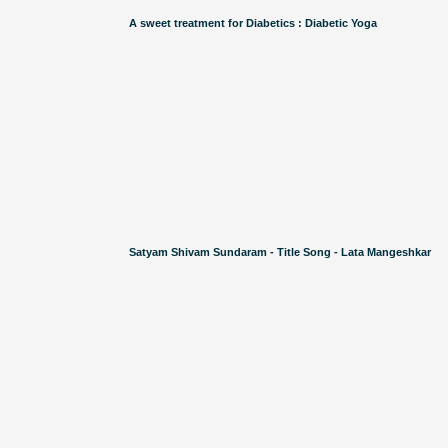
A sweet treatment for Diabetics : Diabetic Yoga
Satyam Shivam Sundaram - Title Song - Lata Mangeshkar