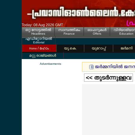
Today: 08 Aug 2026 GMT
ഒറ്റ നോട്ടത്തില്‍
സാമ്പത്തികം
ഓഫറുകള്‍
വിദ്യാഭ്യാ
Headlines
Finance
Offers
Education
എഡിറ്റോറിയല്‍
Editorial
/ ഹോം
യൂ.കെ.
യൂറോപ്പ്
ജര്‍മനി
Home
മറ്റു രാജ്യങ്ങള്‍
Advertisements
ജര്‍മ്മനിയില്‍ ജ
<< തുടര്‍ന്നുള്ളവ