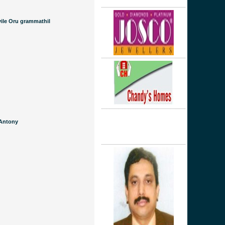
ile Oru grammathil
 Antony