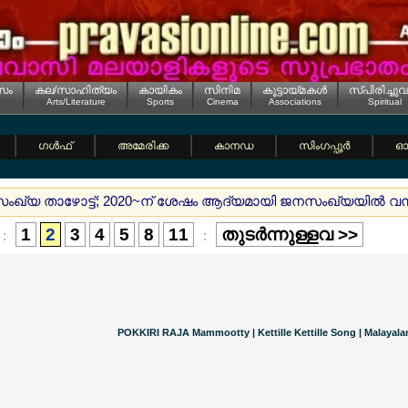
സം
കല/സാഹിത്യം
കായികം
സിനിമ
കൂട്ടായ്മകള്‍
സ്പിരിച്ചുവ
Arts/Literature
Sports
Cinema
Associations
Spiritual
ഗള്‍ഫ്
അമേരിക്ക
കാനഡ
സിംഗപ്പൂര്‍
ഓസ
നസംഖ്യ താഴോട്ട്; 2020~ന് ശേഷം ആദ്യമായി ജനസംഖ്യയില്‍ വന്‍
1
2
3
4
5
8
11
തുടര്‍ന്നുള്ളവ >>
:
:
POKKIRI RAJA Mammootty | Kettille Kettille Song | Malayal