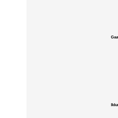
Gaa
Ikk