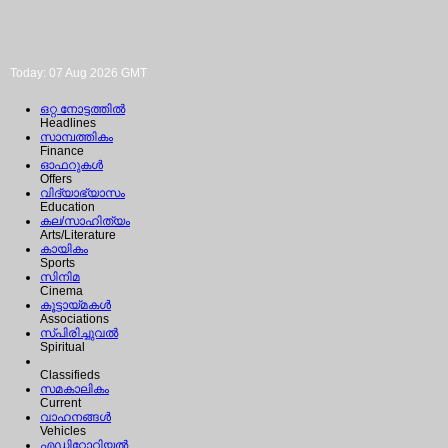
Today: 07 Aug 2026 GMT
ഒറ്റ നോട്ടത്തില്‍
Headlines
സാമ്പത്തികം
Finance
ഓഫറുകള്‍
Offers
വിദ്യാഭ്യാസം
Education
കല/സാഹിത്യം
Arts/Literature
കായികം
Sports
സിനിമ
Cinema
കൂട്ടായ്മകള്‍
Associations
സ്പിരിച്ചുവല്‍
Spiritual
Classifieds
സമകാലികം
Current
വാഹനങ്ങള്‍
Vehicles
എഡിറ്റോറിയല്‍