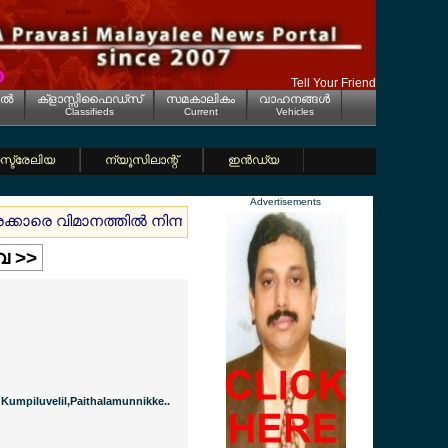
Tell Your Friend
ല്‍
ക്ളാസ്സിഫൈഡ്സ്
സമകാലികം
വാഹനങ്ങള്‍
Classifieds
Current
Vehicles
്ട്രേലിയ
ന്യൂസിലാന്റ്
ഇന്‍ഡ്യ
Advertisements
്രക്കാരെ വിമാനത്തില്‍ നിന്നും ഇറക്കി
ജര്‍മ്മനിയില്‍ കനത്ത
ളവ >>
Kumpiluvelil,Paithalamunnikke..