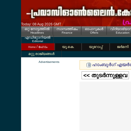
Today: 08 Aug 2026 GMT
ഒറ്റ നോട്ടത്തില്‍
സാമ്പത്തികം
ഓഫറുകള്‍
വിദ്യാഭ്യാ
Headlines
Finance
Offers
Education
എഡിറ്റോറിയല്‍
Editorial
/ ഹോം
യൂ.കെ.
യൂറോപ്പ്
ജര്‍മനി
Home
മറ്റു രാജ്യങ്ങള്‍
Advertisements
ഹാംബുര്‍ഗ് എയര്‍പേ
<< തുടര്‍ന്നുള്ളവ