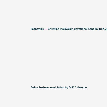
kaanayilay----Christian malayalam devotional song by Dr.K.
Daiva Sneham varnichidan by Dr.K.J.Yesudas