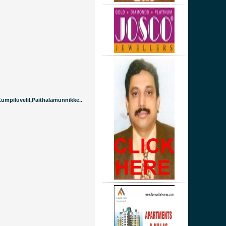
umpiluvelil,Paithalamunnikke..