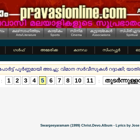
സം
കല/സാഹിത്യം
കായികം
സിനിമ
കൂട്ടായ്മകള്‍
സ്പിരിച്ചുവ
Arts/Literature
Sports
Cinema
Associations
Spiritual
ഗള്‍ഫ്
അമേരിക്ക
കാനഡ
സിംഗപ്പൂര്‍
ഓസ
ാര്‍ട്ട് പൂര്‍ണ്ണമായി അടച്ചു; വിമാന സര്‍വീസുകള്‍ റദ്ദാക്കി; യാത
1
2
3
4
5
6
7
8
10
11
തുടര്‍ന്നുള്
:
:
Swargeeyaramam (1999) Christ.Devo.Album - Lyrics by Jose 