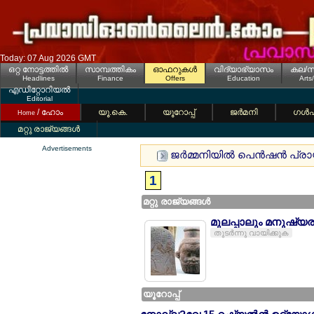
Today: 07 Aug 2026 GMT
ഒറ്റ നോട്ടത്തില്‍
സാമ്പത്തികം
ഓഫറുകള്‍
വിദ്യാഭ്യാസം
കല/സ
Headlines
Finance
Offers
Education
Arts
എഡിറ്റോറിയല്‍
Editorial
/ ഹോം
യൂ.കെ.
യൂറോപ്പ്
ജര്‍മനി
ഗള്‍
Home
മറ്റു രാജ്യങ്ങള്‍
Advertisements
ജര്‍മ്മനിയില്‍ പെന്‍ഷന്‍ പ്ര
1
മറ്റു രാജ്യങ്ങള്‍
മുലപ്പാലും മനുഷ്
തുടര്‍ന്നു വായിക്കുക
യൂറോപ്പ്