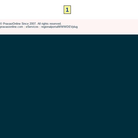
1
© PravasiOnline Since 2007. All rights reserved.
pravasionline.com : eServices : regionalportalWWWDEVplug