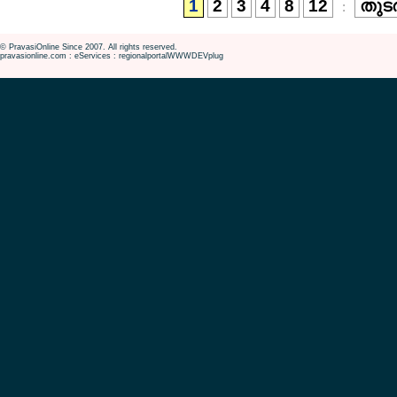
1
2
3
4
8
12
തുടര
:
© PravasiOnline Since 2007. All rights reserved.
pravasionline.com : eServices : regionalportalWWWDEVplug