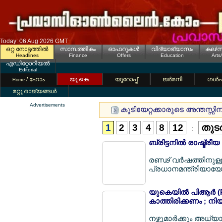
Today: 06 Aug 2026 GMT
ഒറ്റ നോട്ടത്തില്‍
സാമ്പത്തികം
ഓഫറുകള്‍
വിദ്യാഭ്യാസം
കല/സ
Headlines
Finance
Offers
Education
Arts
എഡിറ്റോറിയല്‍
Editorial
/ ഹോം
യൂ.കെ.
യൂറോപ്പ്
ജര്‍മനി
ഗള്‍
Home
മറ്റു രാജ്യങ്ങള്‍
Advertisements
കുടിയേറ്റക്കാരുടെ അന്തസ്സിന് മ
1
2
3
4
8
12
തുടര
:
ബ്രിട്ടനില്‍ രാഷ്ട്രീ
രണ്ഢ് വര്‍ഷത്തിനുള
പ്രധാനമന്ത്രിയായേ
യുകെയില്‍ പിആര്‍ (PR
കാത്തിരിക്കണം ; നിയ
നഴ്സുമാര്‍ക്കും അധ്യ