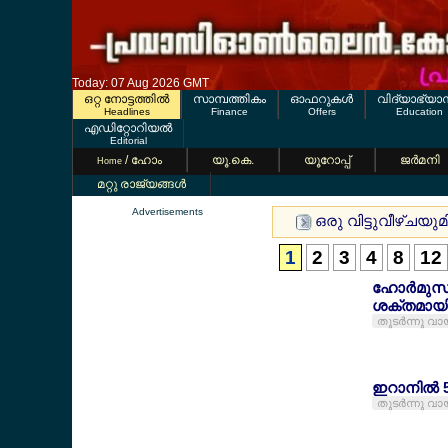
Today: 07 Aug 2026 GMT
ഒറ്റ നോട്ടത്തില്‍
സാമ്പത്തികം
ഓഫറുകള്‍
വിദ്യാഭ്യാ
Headlines
Finance
Offers
Education
എഡിറ്റോറിയല്‍
Editorial
/ ഹോം
യൂ.കെ.
യൂറോപ്പ്
ജര്‍മനി
Home
മറ്റു രാജ്യങ്ങള്‍
Advertisements
ഒരു വിട്ടുവീഴ്ചയ
1
2
3
4
8
12
ഹോര്‍മുസ്
ശക്തമായ
തുടര്‍ന്നു വാ
ഇറാനില്‍ 5
തുടര്‍ന്നു വാ