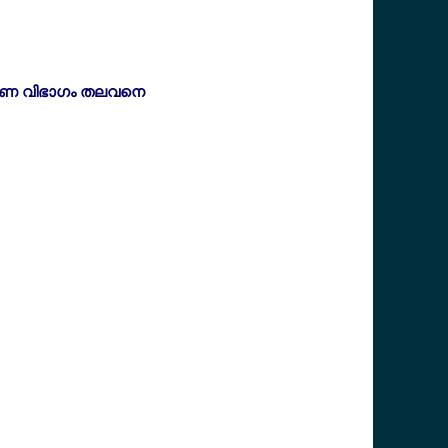
വേഷണ വിഭാഗം തലവനെ