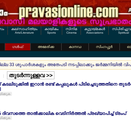
സം
കല/സാഹിത്യം
കായികം
സിനിമ
കൂട്ടായ്മകള്‍
സ്പിരിച്ചുവ
Arts/Literature
Sports
Cinema
Associations
Spiritual
ഗള്‍ഫ്
അമേരിക്ക
കാനഡ
സിംഗപ്പൂര്‍
ഓസ
ുമില്ല 33 ശുപാര്‍ശകളും അതേപടി നടപ്പിലാക്കും ജര്‍മ്മനിയില്
തുടര്‍ന്നുള്ളവ >>
:
 കടലിടുക്കില്‍ ഇറാന്‍ രണ്ട് കപ്പലുകള്‍ പിടിച്ചെടുത്തതിനെ തുട
ി
യിക്കുക
 ദിവസത്തെ താല്‍ക്കാലിക വെടിനിര്‍ത്തല്‍ പ്രഖ്യാപിച്ച് ട്രംപ്
യിക്കുക