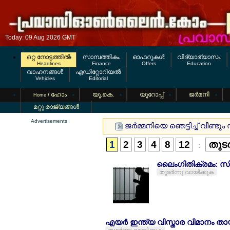
Today: 09 Aug 2026 GMT
ഒറ്റ നോട്ടത്തില്‍
സാമ്പത്തികം
ഓഫറുകള്‍
വിദ്യാഭ്യാസം
Headlines
Finance
Offers
Education
വാഹനങ്ങള്‍
എഡിറ്റോറിയല്‍
Vehicles
Editorial
/ ഹോം
യൂ.കെ.
യൂറോപ്പ്
ജര്‍മനി
Home
മറ്റു രാജ്യങ്ങള്‍
Advertisements
ജര്‍മ്മനിയെ ഞെട്ടിച്ച് വീണ
1
2
3
4
8
12
തുടര
:
ലൈംഗിതിക്രമം: സിം
തുടര്‍ന്നു വായിക്കുക
എയര്‍ ഇന്ത്യ വിസ്താര വിമാനം തായ