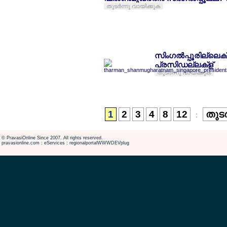
തുടര്‍ന്നു വായിക്കുക
സിംഗല്‍പ്പൂരില്ലെക്
പ്രസിഡല്ലക്ള്
തുടര്‍ന്നു വായിക്കുക
1
2
3
4
8
12
തുടര
:
© PravasiOnline Since 2007. All rights reserved.
pravasionline.com : eServices : regionalportalWWWDEVplug