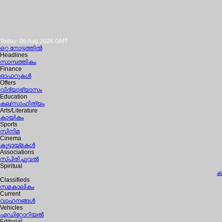
Today: 06 Aug 2026 GMT
ഒറ്റ നോട്ടത്തില്‍
Headlines
സാമ്പത്തികം
Finance
ഓഫറുകള്‍
Offers
വിദ്യാഭ്യാസം
Education
കല/സാഹിത്യം
Arts/Literature
കായികം
Sports
സിനിമ
Cinema
കൂട്ടായ്മകള്‍
Associations
സ്പിരിച്ചുവല്‍
Spiritual
ക
Classifieds
സമകാലികം
Current
വാഹനങ്ങള്‍
Vehicles
എഡിറ്റോറിയല്‍
Editorial