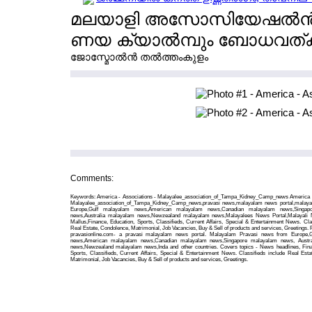
മലയാളി അസോസിയേഷല്‍ന്‍ ഓ
ണയ ക്യാല്‍മ്പും ബോധവത്
ജോസ്മോല്‍ന്‍ തല്‍ത്തംകുളം
Comments:
Keywords: America - Associations - Malayalee_association_of_Tampa_Kidney_Camp_news America -
Malayalee_association_of_Tampa_Kidney_Camp_news,pravasi news,malayalam news portal,malay
Europe,Gulf malayalam news,American malayalam news,Canadian malayalam news,Singap
news,Australia malayalam news,Newzealand malayalam news,Malayalees News Portal,Malayali
Mallus,Finance, Education, Sports, Classifieds, Current Affairs, Special & Entertainment News. Cla
Real Estate, Condolence, Matrimonial, Job Vacancies, Buy & Sell of products and services, Greetings.
pravasionline.com- a pravasi malayalam news portal. Malayalam Pravasi news from Europe,
news,American malayalam news,Canadian malayalam news,Singapore malayalam news, Austra
news,Newzealand malayalam news,Inda and other countries. Covers topics - News headlines, Fina
Sports, Classifieds, Current Affairs, Special & Entertainment News. Classifieds include Real Esta
Matrimonial, Job Vacancies, Buy & Sell of products and services, Greetings.