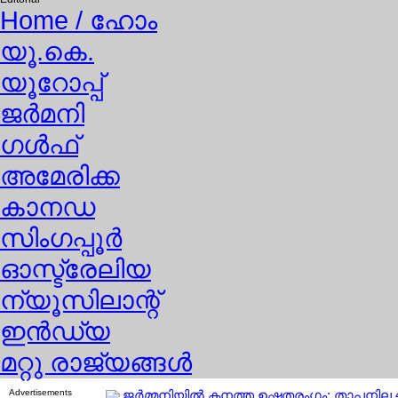
Home
/ ഹോം
യൂ.കെ.
യൂറോപ്പ്
ജര്‍മനി
ഗള്‍ഫ്
അമേരിക്ക
കാനഡ
സിംഗപ്പൂര്‍
ഓസ്ട്രേലിയ
ന്യൂസിലാന്റ്
ഇന്‍ഡ്യ
മറ്റു രാജ്യങ്ങള്‍
Advertisements
ജര്‍മ്മനിയില്‍ കനത്ത ഉഷ്ണതരംഗം; താപനില 4