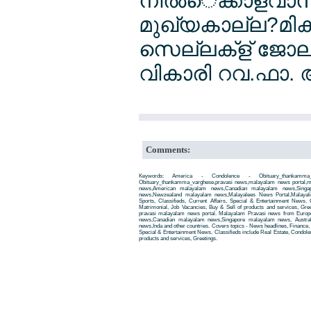
നില്‍െക്കാളവാസ
മുഖ്യകാല്ല?മികത്
സെല്ലക്ള് ജോ
വികാരി റവ.ഫാ. 
Comments:
Keywords: America - Condolence - Obituary_thankamm
Obituary_thankamma_varghese,pravasi news,malayalam news portal,
news,American malayalam news,Canadian malayalam news,Singap
news,Newzealand malayalam news,Malayalees News Portal,Malayali
Sports, Classifieds, Current Affairs, Special & Entertainment News. 
Matrimonial, Job Vacancies, Buy & Sell of products and services, Gre
pravasi malayalam news portal. Malayalam Pravasi news from Euro
news,Canadian malayalam news,Singapore malayalam news, Austra
news,Inda and other countries. Covers topics - News headlines, Finance, E
Special & Entertainment News. Classifieds include Real Estate, Condole
products and services, Greetings.