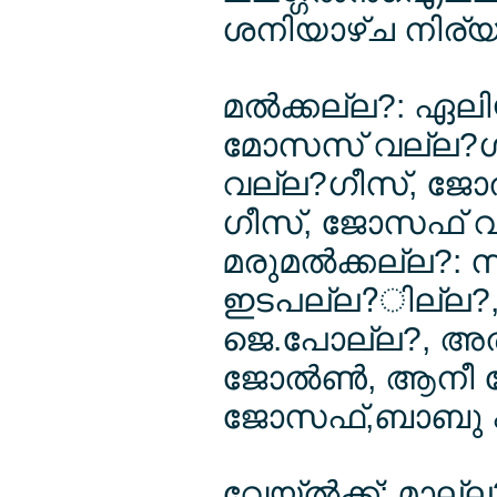
ശനിയാഴ്ച നിര്
മല്‍ക്കല്ല?: ഏലി
മോസസ് വല്ല?ഗ
വല്ല?ഗീസ്, ജോല
ഗീസ്, ജോസഫ് വല
മരുമല്‍ക്കല്ല?:
ഇടപല്ല?ില്ല?, 
ജെ.പോല്ല?, അല്
ജോല്‍ണ്‍, ആനീ ജ
ജോസഫ്,ബാബു ഫില
വേയ്ല്‍ക്ക്: മാല്