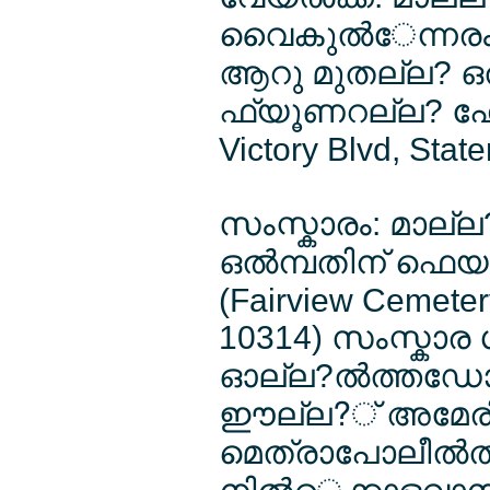
വൈകുല്‍േന്നരം 
ആറു മുതല്ല? ഒല
ഫ്യൂണറല്ല? ഹോമ
Victory Blvd, Stat
സംസ്കാരം: മാല്ല?ല
ഒല്‍മ്പതിന് ഫെയ
(Fairview Cemetery
10314) സംസ്കാര 
ഓല്ല?ല്‍ത്തഡോ
ഈല്ല?് അമേരില്
മെത്രാപോലീല്‍