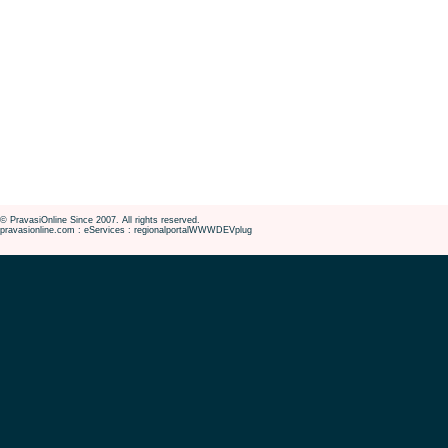
© PravasiOnline Since 2007. All rights reserved.
pravasionline.com : eServices : regionalportalWWWDEVplug