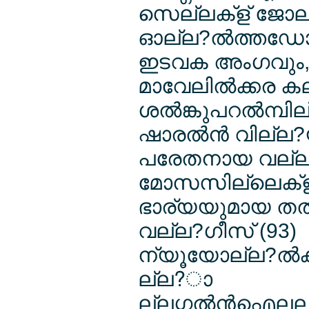
സെല്ലക്ള് ജോല
ഓല്ല?ല്‍ത്തഡേ
ഇടവക അംഗവും
മാവേലില്‍ക്കര 
ശല്‍ങ്കുപറല്‍മ്പി
ഷാരല്‍ന്‍ വില്ല
പരേതനായ വല്ല
മോസസില്ലെക്
ഭാര്യയുമായ തല്‍ങ
വല്ല?ഗീസ് (93)
ന്യൂയോല്ല?ല്‍ക
ല്ല?ാ
ല്ലഗ്ഗല്‍ന്‍ഐലല