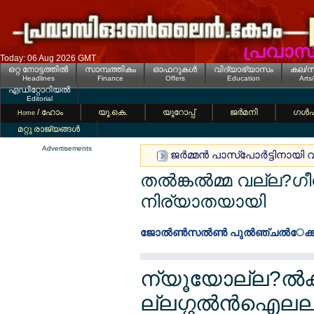
Today: 06 Aug 2026 GMT
ഒറ്റ നോട്ടത്തില്‍
സാമ്പത്തികം
ഓഫറുകള്‍
വിദ്യാഭ്യാസം
കല/സ
Headlines
Finance
Offers
Education
Arts
എഡിറ്റോറിയല്‍
Editorial
/ ഹോം
യൂ.കെ.
യൂറോപ്പ്
ജര്‍മനി
ഗള്‍
Home
മറ്റു രാജ്യങ്ങള്‍
Advertisements
ജര്‍മ്മന്‍ പാസ്പോര്‍ട്ടിനായി വന
തല്‍ങ്കല്‍മ്മ വല്ല?
നിര്യാതയായി
ജോല്‍ണ്‍സല്‍ണ്‍ പുല്‍ഞ്ചല്‍േക
ന്യൂയോല്ല?ല്‍ക
ല്ലഗ്ഗല്‍ന്‍ഐലല