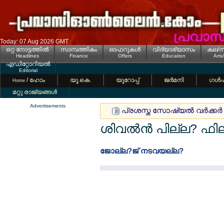
Today: 07 Aug 2026 GMT
ഒറ്റ നോട്ടത്തില്‍
സാമ്പത്തികം
ഓഫറുകള്‍
വിദ്യാഭ്യാസം
കല/സ
Headlines
Finance
Offers
Education
Arts
എഡിറ്റോറിയല്‍
Editorial
/ ഹോം
യൂ.കെ.
യൂറോപ്പ്
ജര്‍മനി
ഗള്‍
Home
മറ്റു രാജ്യങ്ങള്‍
Advertisements
പ്രശസ്ത സോഷ്യല്‍ വര്‍ക്കര്‍
ശിവല്‍ന്‍ പില്ല?
ജോല്ല?ജ് നടവയല്ല?