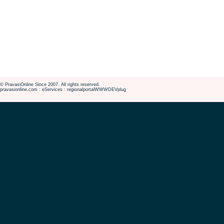
© PravasiOnline Since 2007. All rights reserved.
pravasionline.com : eServices : regionalportalWWWDEVplug