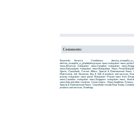
Comments:
Keywords: America - Condolence - demise_sivanpilla_in
demise_sivanpilla_in_piladelphia,pravasi news,malayalam news porta
news,American malayalam news,Canadian malayalam news,Singap
news,Newzealand malayalam news,Malayalees News Portal,Malayali
Sports, Classifieds, Current Affairs, Special & Entertainment News. 
Matrimonial, Job Vacancies, Buy & Sell of products and services, Gre
pravasi malayalam news portal. Malayalam Pravasi news from Euro
news,Canadian malayalam news,Singapore malayalam news, Austra
news,Inda and other countries. Covers topics - News headlines, Finance, E
Special & Entertainment News. Classifieds include Real Estate, Condole
products and services, Greetings.