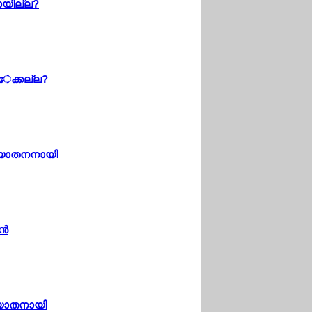
ായില്ല?
േക്കല്ല?
ിര്യാതനനായി
്‍
ര്യാതനായി