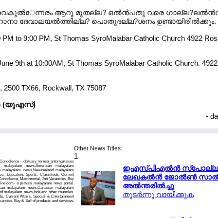
 വൈകുല്‍േന്നരം ആറു മുതല്ല? ഒല്‍ന്‍പതു വരെ ഗാല്ല?ലല്‍ന്‍
ാ ദേവാലയല്‍ത്തില്ല? പൊതുദല്ല?ശനം ഉണ്ടായിരില്‍ക്കും.
0 PM to 9:00 PM, St Thomas SyroMalabar Catholic Church 4922 Rose
June 9th at 10:00AM, St Thomas SyroMalabar Catholic Church. 4922 
 2500 TX66, Rockwall, TX 75087
686 (യുഎസ്)
- d
Other News Titles:
1
ondolence - obituary_teresa_antony,pravasi
f malayalam news,American malayalam
ഇഎസ്പിഎല്‍ന്‍ സ്പോല്ല
ia malayalam news,Newzealand malayalam
, Education, Sports, Classifieds, Current
ലേഖകല്‍ന്‍ ജോല്‍ണ്‍ സാല്‍ന
 Condolence, Matrimonial, Job Vacancies, Buy
nline.com- a pravasi malayalam news portal.
അല്‍ന്തരില്‍ച്ചു
can malayalam news,Canadian malayalam
 malayalam news,Inda and other countries.
തുടര്‍ന്നു വായിക്കുക
s, Current Affairs, Special & Entertainment
ancies, Buy & Sell of products and services,