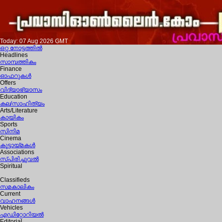
Today: 07 Aug 2026 GMT
ഒറ്റ നോട്ടത്തില്‍
Headlines
സാമ്പത്തികം
Finance
ഓഫറുകള്‍
Offers
വിദ്യാഭ്യാസം
Education
കല/സാഹിത്യം
Arts/Literature
കായികം
Sports
സിനിമ
Cinema
കൂട്ടായ്മകള്‍
Associations
സ്പിരിച്ചുവല്‍
Spiritual
Classifieds
സമകാലികം
Current
വാഹനങ്ങള്‍
Vehicles
എഡിറ്റോറിയല്‍
Editorial