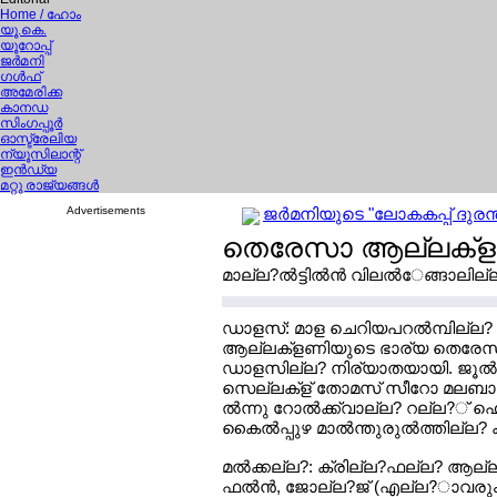
Home
/ ഹോം
യൂ.കെ.
യൂറോപ്പ്
ജര്‍മനി
ഗള്‍ഫ്
അമേരിക്ക
കാനഡ
സിംഗപ്പൂര്‍
ഓസ്ട്രേലിയ
ന്യൂസിലാന്റ്
ഇന്‍ഡ്യ
മറ്റു രാജ്യങ്ങള്‍
Advertisements
ജര്‍മനിയുടെ "ലോകകപ്പ് ദുരന്
തെരേസാ ആല്ലക്ള
മാല്ല?ല്‍ട്ടില്‍ന്‍ വിലല്‍േങ്ങാലില്
ഡാളസ്: മാള ചെറിയപറല്‍മ്പില്ല?
ആല്ലക്ളണിയുടെ ഭാര്യ തെരേസ
ഡാളസില്ല? നിര്യാതയായി. ജൂല്‍ണ്
സെല്ലക്ള് തോമസ് സീറോ മലബാല
ല്‍ന്നു റോല്‍ക്ക്വാല്ല? റല്ല?് 
കൈല്‍പ്പുഴ മാല്‍ന്തുരുല്‍ത്തില്
മല്‍ക്കല്ല?: ക്രില്ല?ഫല്ല? ആ
ഫല്‍ന്‍, ജോല്ല?ജ് (എല്ല?ാവരും ഡാ