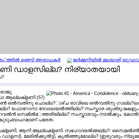
തം"ത്തില്‍ ഞെട്ടി ആരാധകര്‍
ജര്‍മ്മനിയില്‍ മലയാളി യുവാവ
ണി ഡാളസില്ല? നിര്യാതയായി
ല?
 രാജു
ാ ആല്ലക്ളണി (57)
‍ ഒല്‍മ്പതിനു ചൊല്ല?ാഴ്ച രാവിലെ ഒല്‍മ്പതിനു ഗാല്ല?ലല്
്ല? ഫൊറോനാ ദേവാലയല്‍ത്തില്ല? സംസ്കാര ശുശ്രൂഷകളും
ഹെവല്‍ന്‍ സെമില്‍േത്തരിയില്ല? സംസ്കാരവും നടല്‍ക്കും. കോല്‍ട
ല? കുടുംബാംഗമാണ് പരേത.
ല്ലക്ളണി, ആനി ആല്ലക്ളണി. സഹോദരല്‍ങ്ങല്ല?: സൈമല്‍ണ്‍
ളസ്), മേരില്‍ക്കുല്‍ട്ടി, കുല്‍ഞ്ഞുമോല്ല? (ഇരുവരും ന്യൂജേഴ്