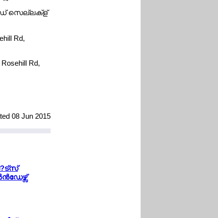
ഡ് സെല്ലക്ള്
hill Rd,
Rosehill Rd,
ated 08 Jun 2015
?ട്സ്
്‍ഡേഴ്സ്