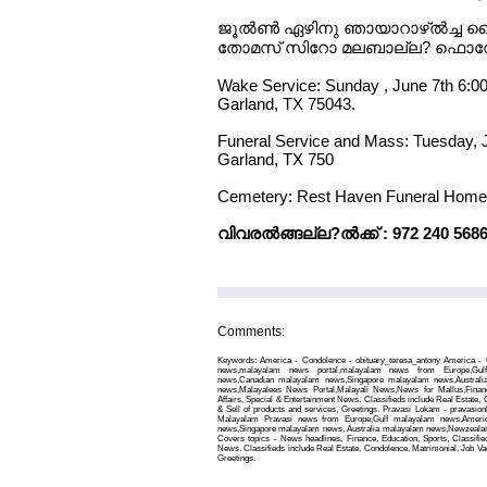
ജൂല്‍ണ്‍ ഏഴിനു ഞായാറാഴ്ല്‍ച്ച
തോമസ് സിറോ മലബാല്ല? ഫൊറോന
Wake Service: Sunday , June 7th 6:0
Garland, TX 75043.
Funeral Service and Mass: Tuesday, 
Garland, TX 750
Cemetery: Rest Haven Funeral Home,
വിവരല്‍ങ്ങല്ല?ല്‍ക്ക് : 972 240 5
Comments:
Keywords: America - Condolence - obituary_teresa_antony America - C
news,malayalam news portal,malayalam news from Europe,Gul
news,Canadian malayalam news,Singapore malayalam news,Austral
news,Malayalees News Portal,Malayali News,News for Mallus,Finance
Affairs, Special & Entertainment News. Classifieds include Real Estate,
& Sell of products and services, Greetings. Pravasi Lokam - pravasio
Malayalam Pravasi news from Europe,Gulf malayalam news,Ameri
news,Singapore malayalam news, Australia malayalam news,Newzealand
Covers topics - News headlines, Finance, Education, Sports, Classified
News. Classifieds include Real Estate, Condolence, Matrimonial, Job Vac
Greetings.