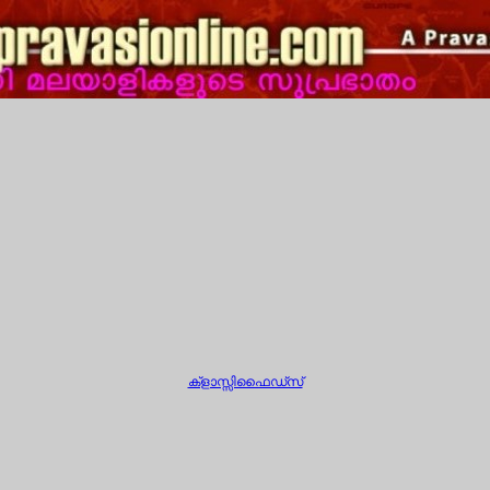
ക്ളാസ്സിഫൈഡ്സ്