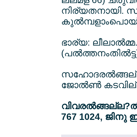
നിര്യതനായി. സം
കുല്‍മ്പളാംപൊ
ഭാര്യ: ലീലാല്‍മ്
(പല്‍ത്തനംതില്‍ട്ട
സഹോദരല്‍ങ്ങല്ല?:
ജോല്‍ണ്‍ കടവില്ല
വിവരല്‍ങ്ങല്ല?ല്‍
767 1024, ജിനു 