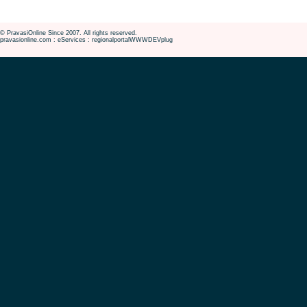
© PravasiOnline Since 2007. All rights reserved.
pravasionline.com : eServices : regionalportalWWWDEVplug