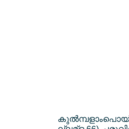
കുല്‍മ്പളാംപൊ
ല്ലമ്ള 66) ചരുവി