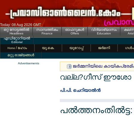
Today: 08 Aug 2026 GMT
ഒറ്റ നോട്ടത്തില്‍
സാമ്പത്തികം
ഓഫറുകള്‍
വിദ്യാഭ്യാസം
കല/സ
Headlines
Finance
Offers
Education
Arts
എഡിറ്റോറിയല്‍
Editorial
/ ഹോം
യൂ.കെ.
യൂറോപ്പ്
ജര്‍മനി
ഗള്‍
Home
മറ്റു രാജ്യങ്ങള്‍
Advertisements
ജര്‍മ്മനിയിലെ കായികപ്രേമികള്
വല്ല?ഗീസ് ഈശോ 
പി.പി. ചെറിയാല്‍ന്‍
പല്‍ത്തനംതില്‍ട്ട: