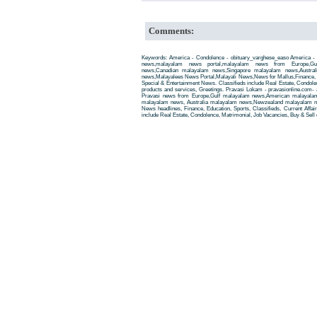
Comments:
Keywords: America - Condolence - obituary_varghese_easo America - 
news,malayalam news portal,malayalam news from Europe,Gu
news,Canadian malayalam news,Singapore malayalam news,Austra
news,Malayalees News Portal,Malayali News,News for Mallus,Finance, Edu
Special & Entertainment News. Classifieds include Real Estate, Condole
products and services, Greetings. Pravasi Lokam - pravasionline.com
Pravasi news from Europe,Gulf malayalam news,American malayala
malayalam news, Australia malayalam news,Newzealand malayalam new
News headlines, Finance, Education, Sports, Classifieds, Current Affai
include Real Estate, Condolence, Matrimonial, Job Vacancies, Buy & Sell 