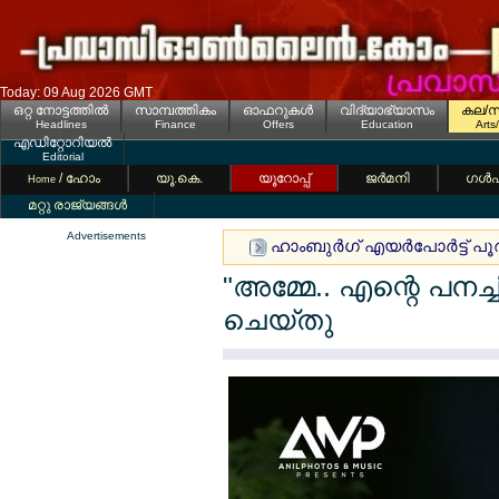
Today: 09 Aug 2026 GMT
ഒറ്റ നോട്ടത്തില്‍
സാമ്പത്തികം
ഓഫറുകള്‍
വിദ്യാഭ്യാസം
കല/സ
Headlines
Finance
Offers
Education
Arts
എഡിറ്റോറിയല്‍
Editorial
/ ഹോം
യൂ.കെ.
യൂറോപ്പ്
ജര്‍മനി
ഗള്‍
Home
മറ്റു രാജ്യങ്ങള്‍
Advertisements
ഹാംബുര്‍ഗ് എയര്‍പോര്‍ട്ട് പ
"അമ്മേ.. എന്റെ പനച്ച
ചെയ്തു