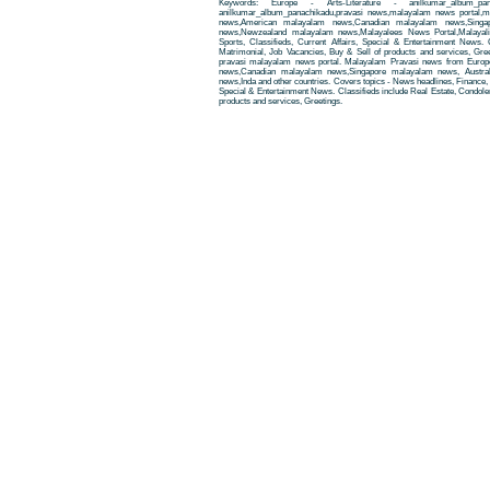
Keywords: Europe - Arts-Literature - anilkumar_album_pa
anilkumar_album_panachikadu,pravasi news,malayalam news portal,
news,American malayalam news,Canadian malayalam news,Singap
news,Newzealand malayalam news,Malayalees News Portal,Malayali
Sports, Classifieds, Current Affairs, Special & Entertainment News. 
Matrimonial, Job Vacancies, Buy & Sell of products and services, Gre
pravasi malayalam news portal. Malayalam Pravasi news from Euro
news,Canadian malayalam news,Singapore malayalam news, Austra
news,Inda and other countries. Covers topics - News headlines, Finance, E
Special & Entertainment News. Classifieds include Real Estate, Condole
products and services, Greetings.