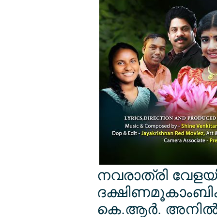
നവരാത്രി വേളയില്‍
ദക്ഷിണമൂകാംബി
കെ.ആര്‍. അനില്‍ക