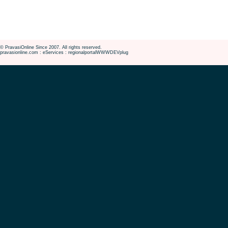
© PravasiOnline Since 2007. All rights reserved.
pravasionline.com : eServices : regionalportalWWWDEVplug