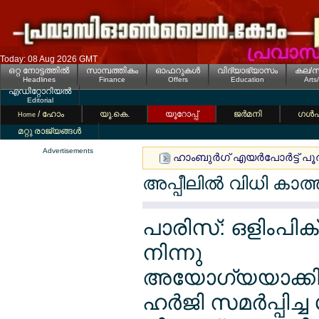
Today: 08 Aug 2026 GMT
ഒറ്റ നോട്ടത്തില്‍
സാമ്പത്തികം
ഓഫറുകള്‍
വിദ്യാഭ്യാസം
കല/സ
Headlines
Finance
Offers
Education
Arts
എഡിറ്റോറിയല്‍
Editorial
/ ഹോം
യൂ.കെ.
യൂറോപ്പ്
ജര്‍മനി
ഗള്‍
Home
മറ്റു രാജ്യങ്ങള്‍
Advertisements
ഹാംബുര്‍ഗ് എയര്‍പോര്‍ട്ട് പ
അപ്പീലില്‍ വിധി കാത
പാരിസ്: ഒളിംപി
നിന്നു
അയോഗ്യയാക്ക
ഹര്‍ജി സമര്‍പ്പിച്