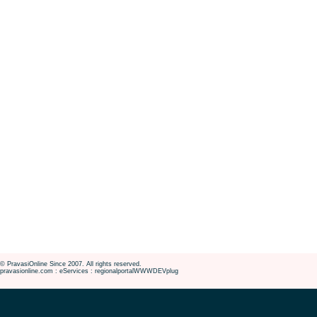
© PravasiOnline Since 2007. All rights reserved.
pravasionline.com : eServices : regionalportalWWWDEVplug