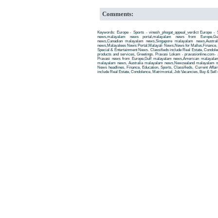
Comments:
Keywords: Europe - Sports - vinesh_phogat_appeal_verdict Europe - S
news,malayalam news portal,malayalam news from Europe,Gu
news,Canadian malayalam news,Singapore malayalam news,Austra
news,Malayalees News Portal,Malayali News,News for Mallus,Finance, Edu
Special & Entertainment News. Classifieds include Real Estate, Condole
products and services, Greetings. Pravasi Lokam - pravasionline.com
Pravasi news from Europe,Gulf malayalam news,American malayala
malayalam news, Australia malayalam news,Newzealand malayalam new
News headlines, Finance, Education, Sports, Classifieds, Current Affai
include Real Estate, Condolence, Matrimonial, Job Vacancies, Buy & Sell 