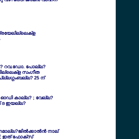
്രയേലില്ലെക്ള
? റവ.ഡോ. പോല്ല?
്കലില്ലെക്ള സംഗീത
്ല്ലഗ്ഗംബല്ല? 25 ന്
ഓഡി കാല്ല? ; വേല്ല?
് ദ ഇയല്ല?
ല്ല?ജില്‍ക്കാല്‍ന്‍ നാല്
്; ഇത് ഫോക്സ്