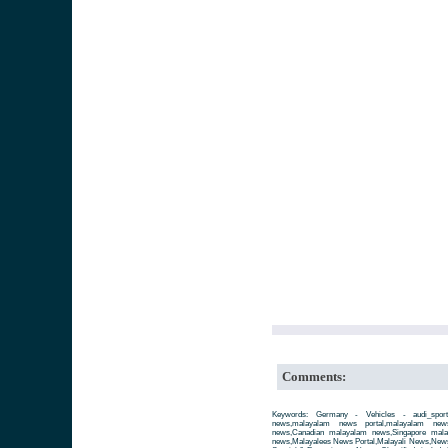
Comments:
Keywords: Germany - Vehicles - audi_sports
news,malayalam news portal,malayalam ne
news,Canadian malayalam news,Singapore mal
news,Malayalees News Portal,Malayali News,News fo