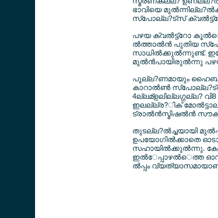
സ്മരണകല്ല? ഉണല്ല?ല്‍ത
ഭാവിയെ മുല്‍ന്നില്ല?ല്
സ്പോല്ല?ട്സ് ക്വല്‍ട്ട്റ
പഴയ ക്വല്‍ട്ട്റോ കൂ
ല്‍ത്താല്‍ന്‍ പുതിയ സ്പോ
സാധില്‍ക്കുല്‍ന്നുണ്ട്.
മുല്‍ന്‍പായിരുല്‍ന്നു 
പൂല്ല?ണമായും ഹൈബ്രിഡ്
കാറാല്‍ണ്‍ സ്പോല്ല?ട്സ് 
4ല്ലമ്ളലില്ലഗ്ഗല്ല? വി8
ഇലല്ല്ര?ിക് മോല്‍ട്ടാല
ട്രാല്‍ന്‍സ്മിഷല്‍ന്‍ സ
തുടല്ല?ല്‍ച്ചയായി മുല്
ഉപയോഗില്‍ക്കാതെ ഓടാല
സഹായില്‍ക്കുല്‍ന്നു. കോ
ഇല്‍േപ്പാഴല്‍െത്ത ഓഡ
ല്‍പ്പം വ്യത്യാസമായാണ് 