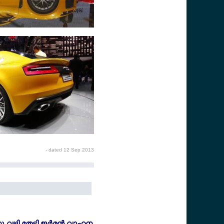
- dated 12 Sep 2013
വഴി തേടി ജര്‍മന്‍ വാഹന