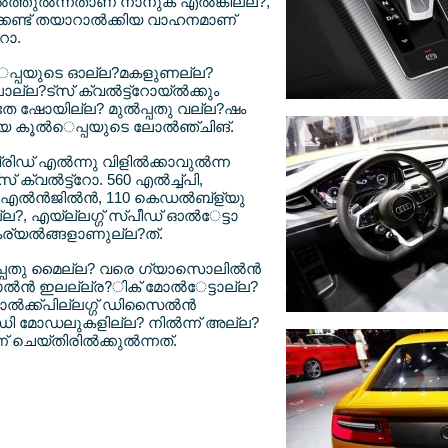
്തുല്‍ന്നതാണ് നാനുക് എല്‍ങ്കില്ല?,
‍ക്കണ്ട് തയാറാല്‍ക്കിയ വാഹനമാണ്
ോ.
ല്‍െപ്പയുടെ ഓല്ല?മകളുണല്ല?
ല്ല?ട്സ് ക്വല്‍ട്ട്റോയ്ല്‍ക്കും
 ഇതേ ഷോയില്ല? മുല്‍പ്പതു വല്ല?ഷം
പഴയ കൂല്‍െപ്പയുടെ ലോല്‍ഞ്ചിങ്.
 എല്‍ന്നു വിളില്‍ക്കാവുല്‍ന്ന
ക്വല്‍ട്ട്റോ. 560 എല്‍ച്ച്പി,
 എല്‍ന്‍ജില്‍ന്‍, 110 കെഡല്‍ബ്ള്യു
്ല?, എയ്ല്ലഗ്ഗ് സ്പീഡ് ഓല്‍േട്ടാ
ൗകര്യല്‍ങ്ങളാണുല്ല?ത്.
‍പ്പതു മൈല്ല? വരെ ഗ്യാസൊലില്‍ന്‍
്‍ന്‍ ഇലല്ല്ര?ിക് മോല്‍േട്ടാല്ല?
ല്‍ക്ക്പില്ലഗ്ഗ് ഡിസൈല്‍ന്‍
ി മോഡലുകളില്ല? നില്‍ന്ന് അല്ല?
ചെയ്തിരില്‍ക്കുല്‍ന്നത്.