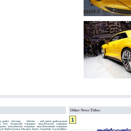
Other News Titles:
1
_quattro Germany - Vehicles - audi_sports_quattro,pravasi
ws from Europe,Gulf malayalam news,American malayalam
ayalam news,Australia malayalam news,Newzealand malayalam
r Mallus,Finance, Education, Sports, Classifieds, Current Affairs,
അതിജീവനത്തിനു 