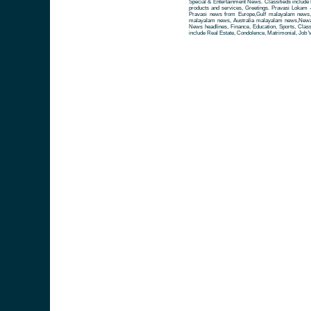
Special & Entertainment News. Classifieds include 
products and services, Greetings. Pravasi Lokam 
Pravasi news from Europe,Gulf malayalam news
malayalam news, Australia malayalam news,Newze
News headlines, Finance, Education, Sports, Class
include Real Estate, Condolence, Matrimonial, Job V