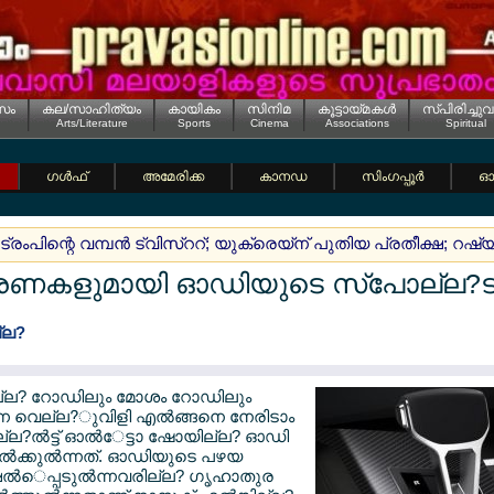
സം
കല/സാഹിത്യം
കായികം
സിനിമ
കൂട്ടായ്മകള്‍
സ്പിരിച്ചുവ
Arts/Literature
Sports
Cinema
Associations
Spiritual
ഗള്‍ഫ്
അമേരിക്ക
കാനഡ
സിംഗപ്പൂര്‍
ഓസ
‍ ട്രംപിന്റെ വമ്പന്‍ ട്വിസ്ററ്; യുക്രെയ്ന് പുതിയ പ്രതീക്ഷ; റ
ണകളുമായി ഓഡിയുടെ സ്പോല്ല?ട്സ് 
്ല?
: നല്ല? റോഡിലും മോശം റോഡിലും
‍ന്ന വെല്ല?ുവിളി എല്‍ങ്ങനെ നേരിടാം
ല്ല?ല്‍ട്ട് ഓല്‍േട്ടാ ഷോയില്ല? ഓഡി
മില്‍ക്കുല്‍ന്നത്. ഓഡിയുടെ പഴയ
്‍െപ്പടുല്‍ന്നവരില്ല? ഗൃഹാതുര