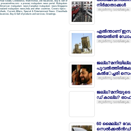
Real Estate, Condolence, Matrimonial, Job Vacancies, Buy & Sell of
- pravasionline.com- a pravasi malayalam news portal. Malayalam
നിര്‍മാതാക്കള്‍
,American malayalam news,Canadian malayalam news,Singapore
aland malayalam news,Inda and other countries. Covers topics -
തുടര്‍ന്നു വായിക്കുക
ifieds, Current Affairs, Special & Entertainment News. Classifieds
acancies, Buy & Sell of products and services, Greetings.
എല്‍ന്താണ് ഇസ
അയല്‍ണ്‍ ഡോം
തുടര്‍ന്നു വായിക്കുക
ജല്ല?മനിയില്ല
പൂവല്‍ത്തില്‍ങ
കല്‍േച്ചരി സെപ
തുടര്‍ന്നു വായിക്കുക
ജല്ല?മനിയുടെ 
ഡ് കാല്ല? ഓഫ
തുടര്‍ന്നു വായിക്കുക
60 മൈല്ല? വേഗമാ
സെല്‍ക്കല്‍ന്‍ഡ