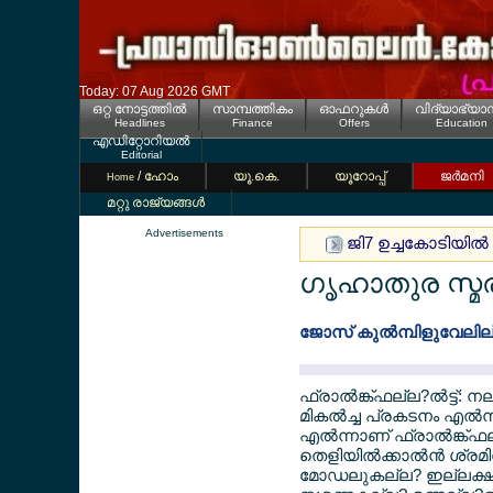
Today: 07 Aug 2026 GMT
ഒറ്റ നോട്ടത്തില്‍
സാമ്പത്തികം
ഓഫറുകള്‍
വിദ്യാഭ്യാ
Headlines
Finance
Offers
Education
എഡിറ്റോറിയല്‍
Editorial
/ ഹോം
യൂ.കെ.
യൂറോപ്പ്
ജര്‍മനി
Home
മറ്റു രാജ്യങ്ങള്‍
Advertisements
ജി7 ഉച്ചകോടിയില്
ഗൃഹാതുര സ്മര
ജോസ് കുല്‍മ്പിളുവേലില
ഫ്രാല്‍ങ്ക്ഫല്ല?ല്‍ട്ട്
മികല്‍ച്ച പ്രകടനം എല്
എല്‍ന്നാണ് ഫ്രാല്‍ങ്ക്ഫ
തെളിയില്‍ക്കാല്‍ന്‍ ശ്ര
മോഡലുകല്ല? ഇല്ലക്ഷല