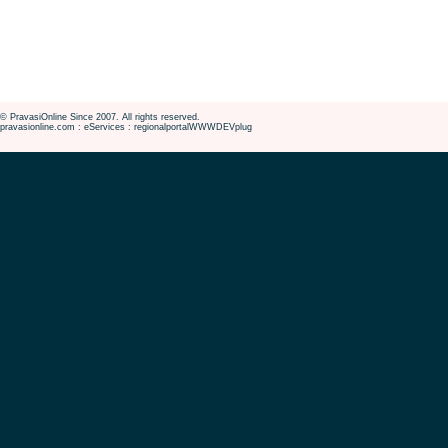
© PravasiOnline Since 2007. All rights reserved.
pravasionline.com : eServices : regionalportalWWWDEVplug