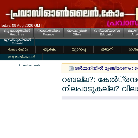
Today: 09 Aug 2026 GMT
ഒറ്റ നോട്ടത്തില്‍
സാമ്പത്തികം
ഓഫറുകള്‍
വിദ്യാഭ്യാസം
കല/സ
Headlines
Finance
Offers
Education
Arts
എഡിറ്റോറിയല്‍
Editorial
/ ഹോം
യൂ.കെ.
യൂറോപ്പ്
ജര്‍മനി
ഗള്‍
Home
മറ്റു രാജ്യങ്ങള്‍
Advertisements
ജര്‍മ്മനിയില്‍ മുങ്ങിമരണം ; 
റബല്ല?: കേല്‍്രന്ദ
നിലപാടുകല്ല? വിലല്‍ത