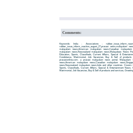
Comments:
Keywords: India - Associations - rubber_issue_infarm_reac
rubber_issue_infarm_reaction_august_27,pravasi news,malayalam ne
malayalam news,American malayalam news,Canadian malayalam n
malayalam news,Newzealand malayalam news,Malayalees News Porta
Education, Sports, Classifieds, Current Affairs, Special & Entertai
Condolence, Matrimonial, Job Vacancies, Buy & Sell of products
pravasionline.com- a pravasi malayalam news portal. Malayalam
news,American malayalam news,Canadian malayalam news,Singap
news,Newzealand malayalam news,Inda and other countries. Covers t
Sports, Classifieds, Current Affairs, Special & Entertainment News. 
Matrimonial, Job Vacancies, Buy & Sell of products and services, Greetin