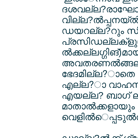
ദശവല്ല?രാഘോഷവേ
വില്ല?ല്‍പ്പനയ്ല
ഡയറല്ല?റും സ
പ്രസിഡല്ലക്ളു
ല്‍ക്കല്ലഗ്ഗിങ്)മ
അവതരണല്‍ങ്ങല്ല
ഭേദമില്ല?ാതെ ഇല
എല്ല?ാ വാഹനല
എയല്ല? ബാഗ് ലഭ്
മാതാല്‍ക്കളായും
വെളില്‍െപ്പടുല്‍ത