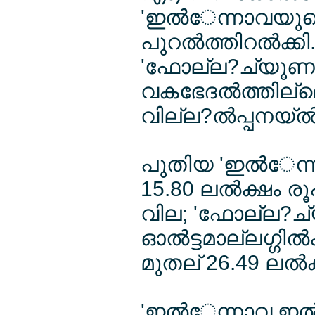
'ഇല്‍േന്നാവയുടെ പ
പുറല്‍ത്തിറല്‍ക്
'ഫോല്ല?ച്യൂണ
വകഭേദല്‍ത്തില്ലെക
വില്ല?ല്‍പ്പനയ്ല്‍
പുതിയ 'ഇല്‍േന്നാ
15.80 ലല്‍ക്ഷം
വില; 'ഫോല്ല?
ഓല്‍ട്ടമാല്ലഗ്ഗില
മുതല് 26.49 ലല്
'ഇല്‍േന്നാവ ഇല്