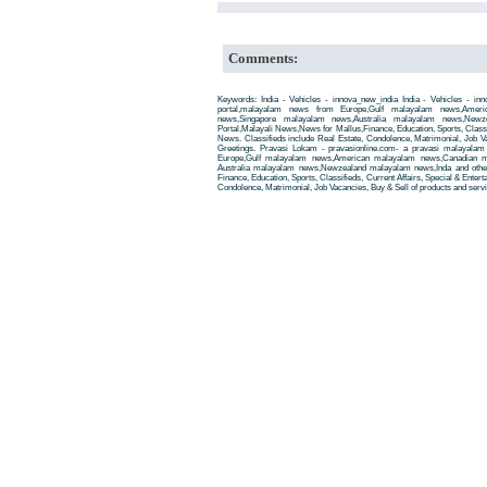
Comments:
Keywords: India - Vehicles - innova_new_india India - Vehicles - i
portal,malayalam news from Europe,Gulf malayalam news,Amer
news,Singapore malayalam news,Australia malayalam news,New
Portal,Malayali News,News for Mallus,Finance, Education, Sports, Classif
News. Classifieds include Real Estate, Condolence, Matrimonial, Job Va
Greetings. Pravasi Lokam - pravasionline.com- a pravasi malayala
Europe,Gulf malayalam news,American malayalam news,Canadian m
Australia malayalam news,Newzealand malayalam news,Inda and other
Finance, Education, Sports, Classifieds, Current Affairs, Special & Enter
Condolence, Matrimonial, Job Vacancies, Buy & Sell of products and servi