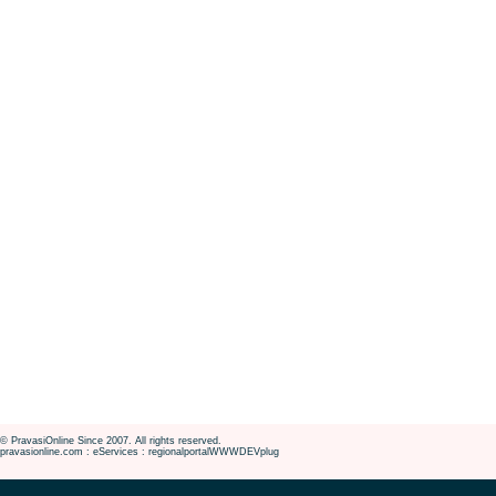
© PravasiOnline Since 2007. All rights reserved.
pravasionline.com : eServices : regionalportalWWWDEVplug