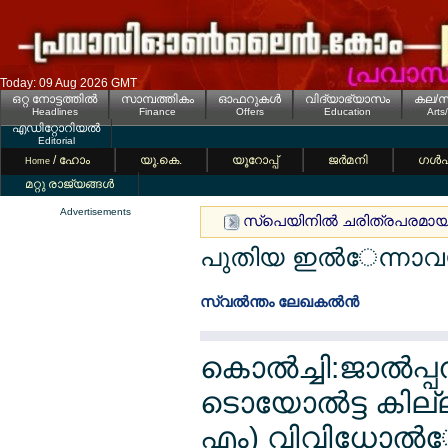
Today: 09 Aug 2026 GMT
ഒറ്റ നോട്ടത്തില്‍
സാമ്പത്തികം
ഓഫറുകള്‍
വിദ്യാഭ്യാസം
കല/സ
Headlines
Finance
Offers
Education
Arts
എഡിറ്റോറിയല്‍
Editorial
/ ഹോം
യൂ.കെ.
യൂറോപ്പ്
ജര്‍മനി
ഗള്‍
Home
മറ്റു രാജ്യങ്ങള്‍
Advertisements
സ്പെയിനില്‍ ചരിത്രപരമായ പൊ
പുതിയ ഇല്‍േന്നാവയ
സ്വല്‍ന്തം ലേഖകല്‍ന്‍
കൊല്‍ച്ചി:ജാല്‍
ടൊയോല്‍ട്ട കില
എം) വിവിധോല്‍