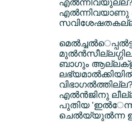
എല്‍ന്നിവയുല്ല?
എല്‍ന്നിവയാണു
സവിശേഷതകല്ല
മെല്‍ച്ചല്‍െപ്പല്‍
മുല്‍ന്‍സീല്ലഗ
ബാഗും ആല്ലക്ളി 
ലഭ്യമാല്‍ക്കിയില്
വിഭാഗല്‍ത്തില്ല?
എല്‍ന്‍ജിനു ലീല്
പുതിയ 'ഇല്‍േന്ന
ചെല്‍യ്യുല്‍ന്ന