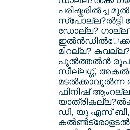
ഡാല്ല?ല്‍ക്ക് ഗ
പരിഷ്കരില്‍ച്ച മു
സ്പോല്ല?ല്‍ട്ടി
ഡോല്ല? ഗാല്ല?ണ
ഇല്‍ന്‍ഡില്‍േക്
മിറല്ല? കവല്ല?
പുല്‍ത്തല്‍ന്‍ 
സീല്ലഗ്ഗ്, അകല്
മടല്‍ക്കാവുല്‍ന്ന 
ഫിനിഷ് ആംറല്ല?്
യാത്രികല്ല?ല്‍ക
ഡി, യു എസ് ബി, ഓ
കല്‍ണ്‍ട്രോളടല്‍