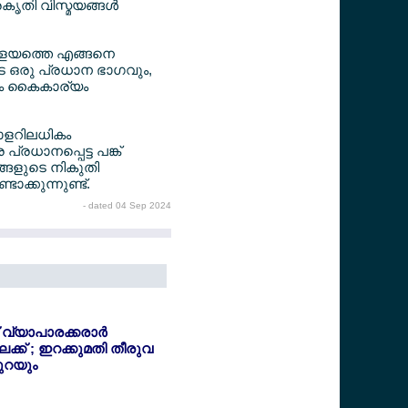
ൃതി വിസ്മയങ്ങള്‍
്രളയത്തെ എങ്ങനെ
ടെ ഒരു പ്രധാന ഭാഗവും,
ും കൈകാര്യം
ഡോളറിലധികം
്രധാനപ്പെട്ട പങ്ക്
ളങ്ങളുടെ നികുതി
ടാക്കുന്നുണ്ട്.
- dated 04 Sep 2024
്യാപാരക്കരാര്‍
േക്ക് ; ഇറക്കുമതി തീരുവ
ുറയും