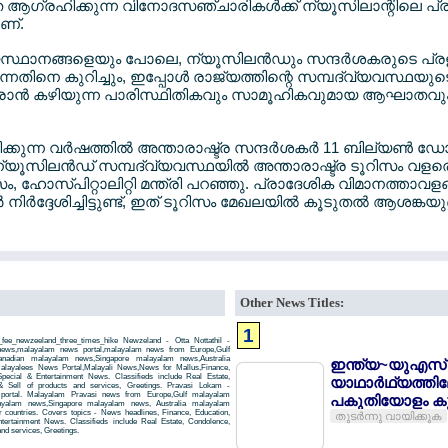
ആഗ്രഹിക്കുന്ന വിനോദസഞ്ചാരികള്‍ക്ക് ന്യൂസിലാന്റിലെ പ്രക
ണ്.
ഷ്യസ്ഥാനങ്ങളെയും പോലെ, ന്യൂസിലന്‍ഡും സന്ദര്‍ശകരുടെ പ
ിനെ കുറിച്ചും, ഇപ്പോള്‍ രാജ്യത്തിന്റെ സമ്പദ്വ്യവസ്ഥയു
വരാന്‍ കഴിയുന്ന പാരിസ്ഥിതികവും സാമൂഹികവുമായ ആഘാതവ
ിക്കുന്ന വര്‍ഷത്തില്‍ അന്താരാഷ്ട്ര സന്ദര്‍ശകര്‍ 11 ബില്യണ്‍ 
്യൂസിലന്‍ഡ് സമ്പദ്വ്യവസ്ഥയില്‍ അന്താരാഷ്ട്ര ടൂറിസം വളരെ പ
ിസം, ഹോസ്പിറ്റാലിറ്റി മന്ത്രി പറഞ്ഞു. പ്രാദേശിക വിമാനത്താവ
ര്‍ നിര്‍ദ്ദേശിച്ചിട്ടുണ്ട്, ഇത് ടൂറിസം മേഖലയില്‍ കൂടുതല്‍ ആശങ്കയുണ്
Other News Titles:
1
_fee_newzeeland_three_times_hike Newzeland - Otta Nottathil -
si news,malayalam news portal,malayalam news from Europe,Gulf
adian malayalam news,Singapore malayalam news,Australia
ഇന്ത്യ~യുഎസ് വ
ayalees News Portal,Malayali News,News for Mallus,Finance,
 Special & Entertainment News. Classifieds include Real Estate,
യാഥാര്‍ഥ്യത്തില
& Sell of products and services, Greetings. Pravasi Lokam -
 portal. Malayalam Pravasi news from Europe,Gulf malayalam
പകുതിയോളം ക
yalam news,Singapore malayalam news, Australia malayalam
countries. Covers topics - News headlines, Finance, Education,
തുടര്‍ന്നു വായിക്കുക
Entertainment News. Classifieds include Real Estate, Condolence,
and services, Greetings.