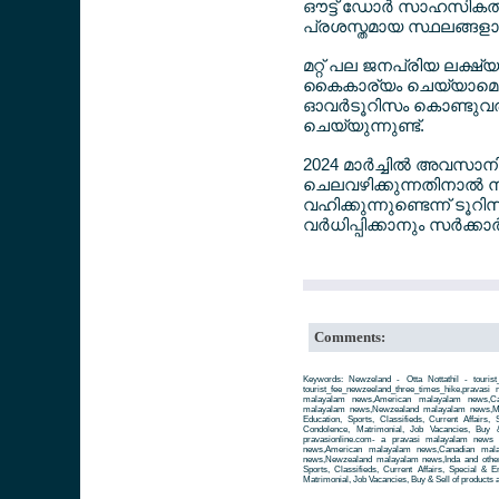
ഔട്ട് ഡോര്‍ സാഹസികത 
പ്രശസ്തമായ സ്ഥലങ്ങളാ
മറ്റ് പല ജനപ്രിയ ലക്
കൈകാര്യം ചെയ്യാമെന്നത
ഓവര്‍ടൂറിസം കൊണ്ടു
ചെയ്യുന്നുണ്ട്.
2024 മാര്‍ച്ചില്‍ അവസാന
ചെലവഴിക്കുന്നതിനാല്‍ ന
വഹിക്കുന്നുണ്ടെന്ന് ടൂറ
വര്‍ധിപ്പിക്കാനും സര്‍ക്കാ
Comments:
Keywords: Newzeland - Otta Nottathil - tourist
tourist_fee_newzeeland_three_times_hike,prava
malayalam news,American malayalam news,Can
malayalam news,Newzealand malayalam news,Mal
Education, Sports, Classifieds, Current Affairs,
Condolence, Matrimonial, Job Vacancies, Buy 
pravasionline.com- a pravasi malayalam news
news,American malayalam news,Canadian mala
news,Newzealand malayalam news,Inda and other 
Sports, Classifieds, Current Affairs, Special & 
Matrimonial, Job Vacancies, Buy & Sell of products 