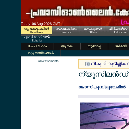
Today: 06 Aug 2026 GMT
ഒറ്റ നോട്ടത്തില്‍
സാമ്പത്തികം
ഓഫറുകള്‍
വിദ്യാഭ്യാ
Headlines
Finance
Offers
Education
എഡിറ്റോറിയല്‍
Editorial
/ ഹോം
യൂ.കെ.
യൂറോപ്പ്
ജര്‍മനി
Home
മറ്റു രാജ്യങ്ങള്‍
Advertisements
നികുതി കുടിശ്ശിക 
ന്യൂസിലന്‍ഡ് ട
ജോസ് കുമ്പിളുവേലില്‍