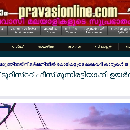
സം
കല/സാഹിത്യം
കായികം
സിനിമ
കൂട്ടായ്മകള്‍
സ്പിരിച്ചുവ
Arts/Literature
Sports
Cinema
Associations
Spiritual
ഗള്‍ഫ്
അമേരിക്ക
കാനഡ
സിംഗപ്പൂര്‍
ഓസ
വരുത്തിയതിന് ജര്‍മ്മനിയില്‍ കോടികളുടെ ലക്ഷ്വറി കാറുകള്‍ ജപ
ൂറിസ്ററ് ഫീസ് മൂന്നിരട്ടിയാക്കി ഉയര്‍ത