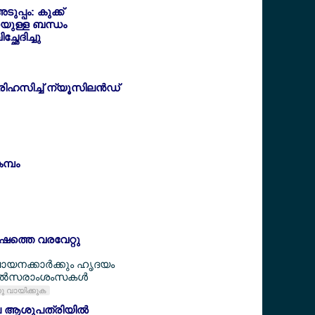
്പം: കുക്ക്
ുള്ള ബന്ധം
്ഛേദിച്ചു
രിഹസിച്ച് ന്യൂസിലന്‍ഡ്
മ്പം
ഷത്തെ വരവേറ്റു
യനക്കാര്‍ക്കും ഹൃദയം
ല്‍സരാംശംസകള്‍
്നു വായിക്കുക
െ ആശുപത്രിയില്‍