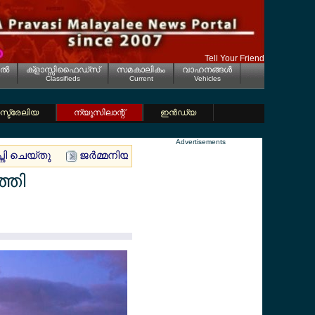
Tell Your Friend
ല്‍
ക്ളാസ്സിഫൈഡ്സ്
സമകാലികം
വാഹനങ്ങള്‍
Classifieds
Current
Vehicles
്ട്രേലിയ
ന്യൂസിലാന്റ്
ഇന്‍ഡ്യ
Advertisements
്തി ചെയ്തു
ജര്‍മ്മനിയില്‍ മലയാളി യുവാവിനെ മരിച്ച നിലയി
്തി