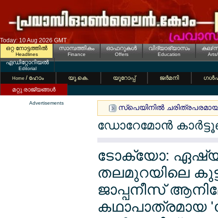
Today: 10 Aug 2026 GMT
ഒറ്റ നോട്ടത്തില്‍
സാമ്പത്തികം
ഓഫറുകള്‍
വിദ്യാഭ്യാസം
കല/സ
Headlines
Finance
Offers
Education
Arts
എഡിറ്റോറിയല്‍
Editorial
/ ഹോം
യൂ.കെ.
യൂറോപ്പ്
ജര്‍മനി
ഗള്‍
Home
മറ്റു രാജ്യങ്ങള്‍
Advertisements
സ്പെയിനില്‍ ചരിത്രപരമായ പൊ
ഡോറേമോന്‍ കാര്‍ട്
ടോക്യോ: ഏഷ്
തലമുറയിലെ കുട്ടി
ജാപ്പനീസ് ആനിമ
കഥാപാത്രമായ 'ഡ