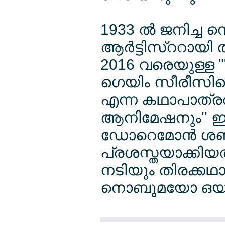
1933 ല്‍ ജനിച്
ആര്‍ട്ടിസ്ററായി 
2016 വരെയുള്ള 
ഗെയിം സീരീസില
എന്ന കഥാപാത്രത്
ആനിമേഷനും'' ഇവര
ഡോറെമോന്‍ ശബ
പ്രശസ്തയാക്കിയത
നടിയും തിരക്കഥ
നൊബുമയോ ഒയ