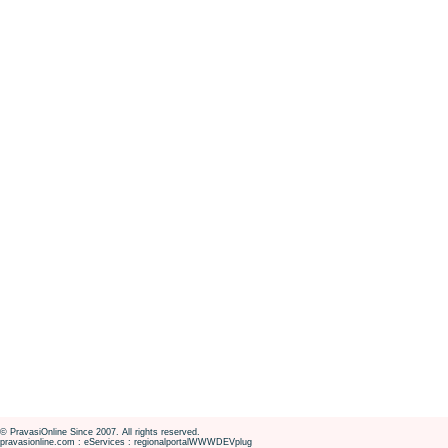
© PravasiOnline Since 2007. All rights reserved.
pravasionline.com : eServices : regionalportalWWWDEVplug