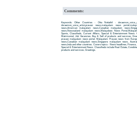
Comments:
Keywords: Other Countries - Otta Nottathil - doraemon_voice_a
doraemon_voice_artist,pravasi news,malayalam news portal,ma
news,American malayalam news,Canadian malayalam news,Singap
news,Newzealand malayalam news,Malayalees News Portal,Malayali
Sports, Classifieds, Current Affairs, Special & Entertainment News. 
Matrimonial, Job Vacancies, Buy & Sell of products and services, Gre
pravasi malayalam news portal. Malayalam Pravasi news from Euro
news,Canadian malayalam news,Singapore malayalam news, Austra
news,Inda and other countries. Covers topics - News headlines, Finance, E
Special & Entertainment News. Classifieds include Real Estate, Condole
products and services, Greetings.