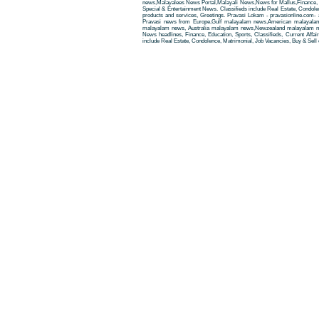
news,Malayalees News Portal,Malayali News,News for Mallus,Finance, Edu
Special & Entertainment News. Classifieds include Real Estate, Condole
products and services, Greetings. Pravasi Lokam - pravasionline.com
Pravasi news from Europe,Gulf malayalam news,American malayala
malayalam news, Australia malayalam news,Newzealand malayalam new
News headlines, Finance, Education, Sports, Classifieds, Current Affai
include Real Estate, Condolence, Matrimonial, Job Vacancies, Buy & Sell 