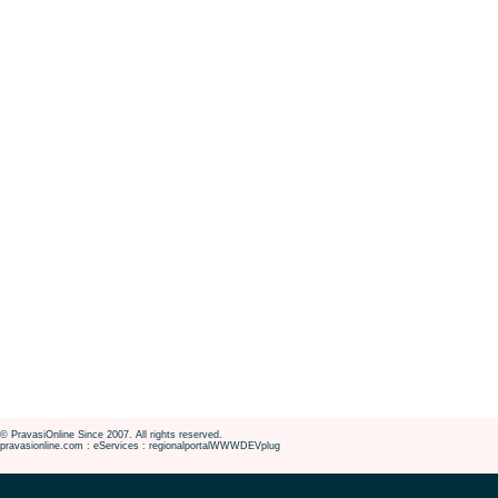
© PravasiOnline Since 2007. All rights reserved.
pravasionline.com : eServices : regionalportalWWWDEVplug