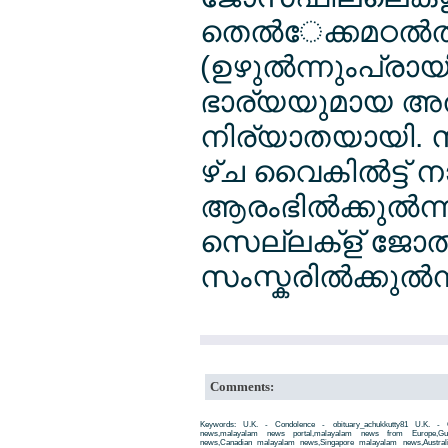
തെല്‍േക്കമഠല്‍ത്ത
(ഉഴുല്‍ന്നുംപ്
ഭാര്യയുമായ അല്‍ച്ച
നിര്യാതയായി. 
ഴ്ച വൈകില്‍ട്ട് 
ആരംഭില്‍ക്കുല്‍ന്
സെല്ലക്ള് ജോല
സംസ്കരില്‍ക്കുല്‍
Comments:
Keywords: U.K. - Condolence - obituary_achukkutty81 U.K. - Co
news,malayalam news portal,malayalam news from Europe,Gu
news,Canadian malayalam news,Singapore malayalam news,Austra