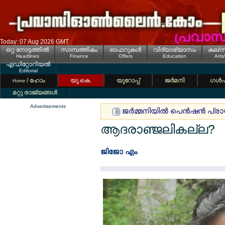
Today: 07 Aug 2026 GMT
ഒറ്റ നോട്ടത്തില്‍
സാമ്പത്തികം
ഓഫറുകള്‍
വിദ്യാഭ്യാസം
കല/സ
Headlines
Finance
Offers
Education
Arts
എഡിറ്റോറിയല്‍
Editorial
/ ഹോം
യൂ.കെ.
യൂറോപ്പ്
ജര്‍മനി
ഗള്‍
Home
മറ്റു രാജ്യങ്ങള്‍
Advertisements
ജര്‍മ്മനിയില്‍ പെന്‍ഷന്‍ പ്ര
ആദരാഞ്ജലികല്ല?
ജിജോ എം