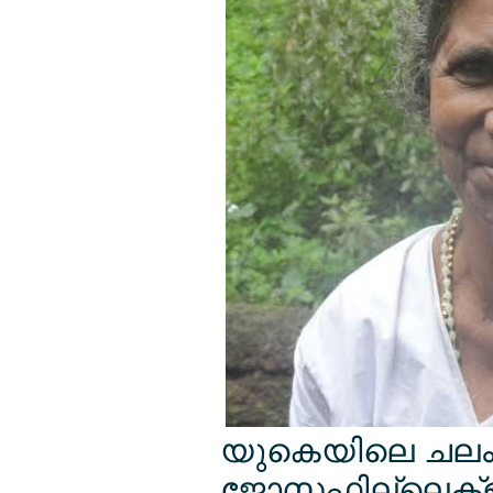
യുകെയിലെ ചലംര
ജോസഫില്ലെക്ള 