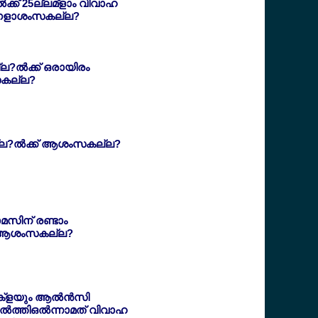
്‍ക്ക് 25ല്ലമ്ളാം വിവാഹ
ംഗളാശംസകല്ല?
?ല്‍ക്ക് ഒരായിരം
സകല്ല?
്ല?ല്‍ക്ക് ആശംസകല്ല?
ാമസിന് രണ്ടാം
ല? ആശംസകല്ല?
െക്ളയും ആല്‍ന്‍സി
‍ത്തിഒല്‍ന്നാമത് വിവാഹ