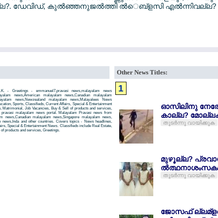
?. ഡേവിഡ്, കുല്‍ഞ്ഞനുജല്‍ത്തി ല്‍െബ്ളസി എല്‍ന്നിവല്ല?
Other News Titles:
1
K. - Greetings - emmanuel7,pravasi news,malayalam news
layalam news,American malayalam news,Canadian malayalam
alayalam news,Newzealand malayalam news,Malayalees News
tion, Sports, Classifieds, Current Affairs, Special & Entertainment
ഓസിലിനു നേരേ പല
, Matrimonial, Job Vacancies, Buy & Sell of products and services,
 a pravasi malayalam news portal. Malayalam Pravasi news from
കാല്ല? മോല്ല
am news,Canadian malayalam news,Singapore malayalam news,
news,Inda and other countries. Covers topics - News headlines,
തുടര്‍ന്നു വായിക്കുക
airs, Special & Entertainment News. Classifieds include Real Estate,
of products and services, Greetings.
മുഴൂല്ല? പ്രവ
ല്‍ത്ഥനാശംസക
തുടര്‍ന്നു വായിക്കുക
ജോസഫ് ല്ലമ്ളഅല