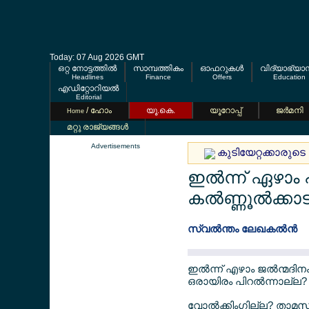
Today: 07 Aug 2026 GMT
ഒറ്റ നോട്ടത്തില്‍
സാമ്പത്തികം
ഓഫറുകള്‍
വിദ്യാഭ്യാ
Headlines
Finance
Offers
Education
എഡിറ്റോറിയല്‍
Editorial
/ ഹോം
യൂ.കെ.
യൂറോപ്പ്
ജര്‍മനി
Home
മറ്റു രാജ്യങ്ങള്‍
Advertisements
കുടിയേറ്റക്കാരുടെ അ
ഇല്‍ന്ന് ഏഴാം 
കല്‍ണ്ണൂല്‍ക്കാട
സ്വല്‍ന്തം ലേഖകല്‍ന്‍
ഇല്‍ന്ന് എഴാം ജല്‍ന്മദ
ഒരായിരം പിറല്‍ന്നാല
വോല്‍ക്കിംഗില്ല? താമസ