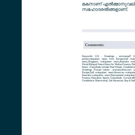
മകനാണ് എല്‍മ്മാനുവല്ല
സഹോദരല്‍ങ്ങളാണ്.
Comments:
Keywords: U.K. - Greetings - emmanuel7 U.
portal,malayalam news from Europe,Gulf ma
news,Singapore malayalam news,Australia m
Portal,Malayali News,News for Mallus,Finance, Educa
News. Classifieds include Real Estate, Condolence
Greetings. Pravasi Lokam - pravasionline.com-
Europe,Gulf malayalam news,American malayal
Australia malayalam news,Newzealand malayalam 
Finance, Education, Sports, Classifieds, Current Aff
Condolence, Matrimonial, Job Vacancies, Buy & Sell 