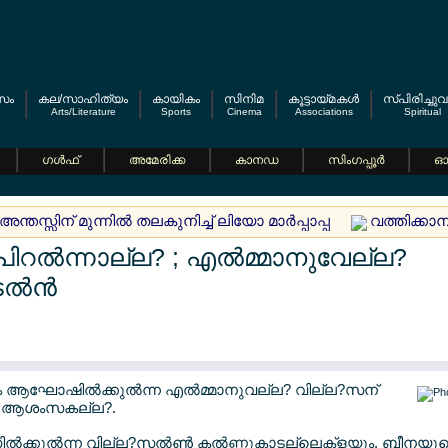
സം
കല/സാഹിത്യം
കായികം
സിനിമ
കൂട്ടായ്മകള്‍
സ്പിരിച്ചുവ
Arts/Literature
Sports
Cinema
Associations
Spiritual
ഗള്‍ഫ്
അമേരിക്ക
കാനഡ
സിംഗപ്പൂര്‍
ഓസ
ന്തസ്സിന് മുന്നില്‍ തലകുനിച്ച് ലിയോ മാര്‍പ്പാപ്പ
വത്തിക്കാനി
പിറല്‍ന്നാല്ല? ; എല്‍മ്മാനുവേല്ല?
ല്‍ന്‍
ിനം ആഘോഷില്‍ക്കുല്‍ന്ന എല്‍മ്മാനുവല്ല? വില്ല?സന്
്ല? ആശംസകല്ല?.
ില്‍ക്കുല്‍ന്ന വില്ല?സല്‍ണ്‍ കല്‍ണ്ണുകാടല്ലെക്ളയും, ബീനയ