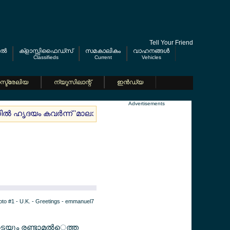
Tell Your Friend
ല്‍
ക്ളാസ്സിഫൈഡ്സ്
സമകാലികം
വാഹനങ്ങള്‍
Classifieds
Current
Vehicles
്ട്രേലിയ
ന്യൂസിലാന്റ്
ഇന്‍ഡ്യ
Advertisements
ല്‍ ഹൃദയം കവര്‍ന്ന് 'മാലാഖക്കുട്ടി'
ഇഞ്ചുറി ടൈമില്‍ സമനി
ുടെയും രണ്ടാമല്‍െത്ത