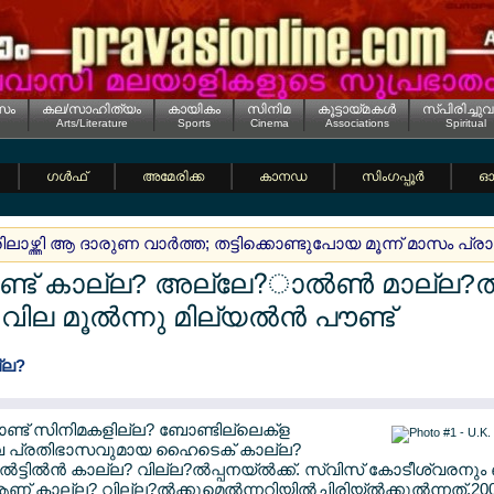
സം
കല/സാഹിത്യം
കായികം
സിനിമ
കൂട്ടായ്മകള്‍
സ്പിരിച്ചുവ
Arts/Literature
Sports
Cinema
Associations
Spiritual
ഗള്‍ഫ്
അമേരിക്ക
കാനഡ
സിംഗപ്പൂര്‍
ഓസ
രിലാഴ്ത്തി ആ ദാരുണ വാര്‍ത്ത; തട്ടിക്കൊണ്ടുപോയ മൂന്ന് മാസം പ
ട് കാല്ല? അല്ലേ?ാല്‍ണ്‍ മാല്ല?ല്‍ട്ട
 ; വില മൂല്‍ന്നു മില്യല്‍ന്‍ പൗണ്ട്
്ല?
ോണ്ട് സിനിമകളില്ല? ബോണ്ടില്ലെക്ള
?വ പ്രതിഭാസവുമായ ഹൈടെക് കാല്ല?
‍ട്ടില്‍ന്‍ കാല്ല? വില്ല?ല്‍പ്പനയ്ല്‍ക്ക്. സ്വിസ് കോടീശ്
് കാല്ല? വില്ല?ല്‍ക്കുമെല്‍ന്നറിയില്‍ച്ചിരിയ്ല്‍ക്കുല്‍ന്നത്.200