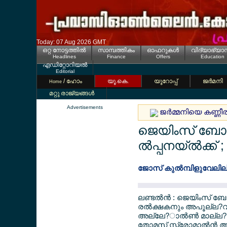
Today: 07 Aug 2026 GMT
ഒറ്റ നോട്ടത്തില്‍
സാമ്പത്തികം
ഓഫറുകള്‍
വിദ്യാഭ്യാ
Headlines
Finance
Offers
Education
എഡിറ്റോറിയല്‍
Editorial
/ ഹോം
യൂ.കെ.
യൂറോപ്പ്
ജര്‍മനി
Home
മറ്റു രാജ്യങ്ങള്‍
Advertisements
ജര്‍മ്മനിയെ കണ്ണീ
ജെയിംസ് ബോണ്
ല്‍പ്പനയ്ല്‍ക്ക്
ജോസ് കുല്‍മ്പിളുവേലില
ലണ്ടല്‍ന്‍ : ജെയിംസ് ബ
രല്‍ക്ഷകനും അപൂല്ല
അല്ലേ?ാല്‍ണ്‍ മാല്ല?ല്
തോമസ് സ്ട്രോമാല്‍ന്‍ ആണ