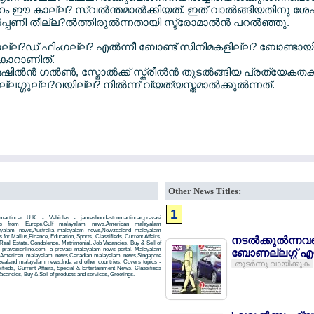
 ഈ കാല്ല? സ്വല്‍ന്തമാല്‍ക്കിയത്. ഇത് വാല്‍ങ്ങിയതിനു ശേ
‍പ്പണി തീല്ല?ല്‍ത്തിരുല്‍ന്നതായി സ്ട്രോമാല്‍ന്‍ പറല്‍ഞ്ഞു.
്ല?ഡ് ഫിംഗല്ല? എല്‍ന്നീ ബോണ്ട് സിനിമകളില്ല? ബോണ്ടായി അ
 കാറാണിത്.
ഷില്‍ന്‍ ഗല്‍ണ്‍, സ്മോല്‍ക്ക് സ്ക്രീല്‍ന്‍ തുടല്‍ങ്ങിയ പ്രത്യേക
ലഗ്ഗുല്ല?വയില്ല? നില്‍ന്ന് വ്യത്യസ്തമാല്‍ക്കുല്‍ന്നത്.
Other News Titles:
1
artincar U.K. - Vehicles - jamesbondastonmartincar,pravasi
ws from Europe,Gulf malayalam news,American malayalam
ayalam news,Australia malayalam news,Newzealand malayalam
r Mallus,Finance, Education, Sports, Classifieds, Current Affairs,
നടല്‍ക്കുല്‍ന്നവര
Real Estate, Condolence, Matrimonial, Job Vacancies, Buy & Sell of
- pravasionline.com- a pravasi malayalam news portal. Malayalam
ബോണല്ലഗ്ഗ് എയ
,American malayalam news,Canadian malayalam news,Singapore
aland malayalam news,Inda and other countries. Covers topics -
തുടര്‍ന്നു വായിക്കുക
ifieds, Current Affairs, Special & Entertainment News. Classifieds
acancies, Buy & Sell of products and services, Greetings.