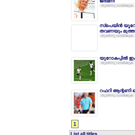
ജര്‍മനി
തുടര്‍ന്നു വായിക്കുക
സ്പെയിന്‍ യൂറോ
തവണയും മുത്തമി
തുടര്‍ന്നു വായിക്കുക
യൂറോകപ്പില്‍ 
തുടര്‍ന്നു വായിക്കുക
റഫറി ആന്റണി ടെയ്
തുടര്‍ന്നു വായിക്കുക
1
List all titles