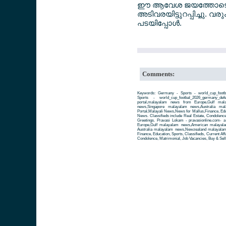
ഈ ആവേശ ജയത്തോടെ ലോക
അടിവരയിട്ടുറപ്പിച്ചു.
പടയിപ്പോള്‍.
Comments:
Keywords: Germany - Sports - world_cup_footb
Sports - world_cup_footbal_2026_germany_def
portal,malayalam news from Europe,Gulf ma
news,Singapore malayalam news,Australia m
Portal,Malayali News,News for Mallus,Finance, Educa
News. Classifieds include Real Estate, Condolence
Greetings. Pravasi Lokam - pravasionline.com-
Europe,Gulf malayalam news,American malayal
Australia malayalam news,Newzealand malayalam 
Finance, Education, Sports, Classifieds, Current Aff
Condolence, Matrimonial, Job Vacancies, Buy & Sell 