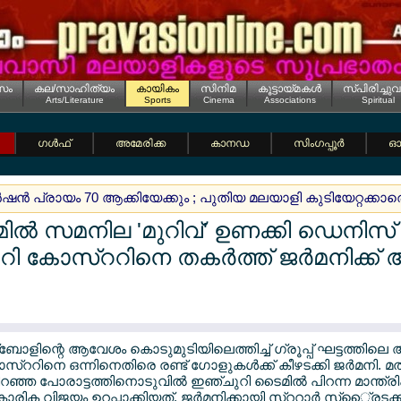
സം
കല/സാഹിത്യം
കായികം
സിനിമ
കൂട്ടായ്മകള്‍
സ്പിരിച്ചുവ
Arts/Literature
Sports
Cinema
Associations
Spiritual
ഗള്‍ഫ്
അമേരിക്ക
കാനഡ
സിംഗപ്പൂര്‍
ഓസ
്‍ഷന്‍ പ്രായം 70 ആക്കിയേക്കും ; പുതിയ മലയാളി കുടിയേറ്റക്കാരെ ക
ല്‍ സമനില 'മുറിവ്' ഉണക്കി ഡെനിസ്
 കോസ്ററിനെ തകര്‍ത്ത് ജര്‍മനിക്
ട്ബോളിന്റെ ആവേശം കൊടുമുടിയിലെത്തിച്ച് ഗ്രൂപ്പ് ഘട്ടത്തിലെ 
റിനെ ഒന്നിനെതിരെ രണ്ട് ഗോളുകള്‍ക്ക് കീഴടക്കി ജര്‍മനി.
റഞ്ഞ പോരാട്ടത്തിനൊടുവില്‍ ഇഞ്ചുറി ടൈമില്‍ പിറന്ന മാന്ത
ാരിക വിജയം ഉറപ്പാക്കിയത്. ജര്‍മനിക്കായി സ്ററാര്‍ സ്ൈ്രടക