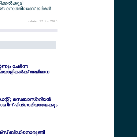
കല്‍ക്കൂടി
്വാസത്തിലാണ് ജര്‍മന്‍
- dated 22 Jun 2026
ണും ചേര്‍ന്ന
മലയാളികള്‍ക്ക് അഭിമാന
്റ് ; സെബാസ്ററ്യന്‍
ഹിന് പിന്‍ഗാമിയായേക്കും
ിക്സ് ബിഡിനൊരുങ്ങി