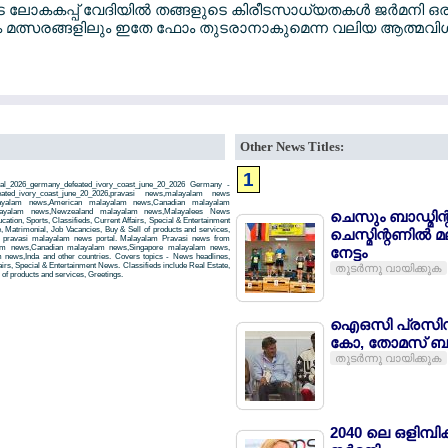
കപ്പ് വേദിയില്‍ തങ്ങളുടെ കിരീടസാധ്യതകള്‍ ജര്‍മനി ഒരിക്
 വരും മത്സരങ്ങളിലും ഇതേ ഫോം തുടരാനാകുമെന്ന വലിയ ആത്മവിശ
Other News Titles:
1
al_2026_germany_defeated_ivory_coast_june_20_2026 Germany -
eated_ivory_coast_june_20_2026,pravasi news,malayalam news
layalam news,American malayalam news,Canadian malayalam
alayalam news,Newzealand malayalam news,Malayalees News
ചെസും ബാഡ്മിന്റ
tion, Sports, Classifieds, Current Affairs, Special & Entertainment
, Matrimonial, Job Vacancies, Buy & Sell of products and services,
ചെസ്മിന്റണില്‍ 
 a pravasi malayalam news portal. Malayalam Pravasi news from
am news,Canadian malayalam news,Singapore malayalam news,
നേട്ടം
news,Inda and other countries. Covers topics - News headlines,
airs, Special & Entertainment News. Classifieds include Real Estate,
തുടര്‍ന്നു വായിക്കുക
of products and services, Greetings.
ഐഒസി പ്രസിഡന
കോ, തോമസ് ബാ
തുടര്‍ന്നു വായിക്കുക
2040 ലെ ഒളിമ്പ