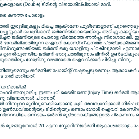
ളുകളോടെ (Double) ടീമിന്റെ വിജയശില്പിയായി മാറി.
വരെ കനത്ത പോരാട്ടം:
ം മുതല്‍ ഇരുടീമുകളും മികച്ച ആക്രമണ ഫുട്ബോളാണ് പുറത്ത
്പൂട്ടുകള്‍ പൊളിക്കാന്‍ ജര്‍മനിയ്ക്കായെങ്കിലും അടിച്ചു കയറ്റി
ചത് ജര്‍മനിയുടെ പോരാട്ട വീര്യത്തെ അല്‍പ്പം നിരാശരാക്കി.
ുക്കാന്‍ ഭാവമില്ലാതിരുന്ന ഐവറി കോസ്ററ് കനത്ത പ്രത്യാക്രമണ
്വിസ്ററുണ്ടാക്കിയത്. ജര്‍മനി ഒരു ഗോളിനു പിറകിലുമായി. എന്ന
ഉണര്‍വുനേടിയ ജര്‍മനി അറുപത്തിമൂന്നാം മിനില്‍ ഉണ്‍ടവിലൂടെ സ
്നുവെങ്കിലും ഗോളിനു വഴങ്ങാതെ ഐവറിക്കാര്‍ പിടിച്ചു നിന്നു.
ങ്ങുമെന്നും ജര്‍മനിക്ക് പോയിന്റ് നഷ്ടപ്പെടുമെന്നും ആരാധകര്
െ ഗതി മാറിയത്.
വ് മാജിക്!
 റഫറി അനുവദിച്ച ഇഞ്ചുറി ടൈമിലാണ് (Injury Time) ജര്‍മന
ച്ച ആ വിജയഗോള്‍ പിറന്നത്.
ിന്നുള്ള മുറിവുണക്കിക്കൊണ്ട്, കളി അവസാനിക്കാന്‍ നിമിഷങ്ങ
 ഉണ്‍ഡവ് തന്റെയും ടീമിന്റെയും രണ്ടാം ഗോള്‍ ഐവറി കോസ്ററ
്റേറഡിയം ഒന്നടങ്കം ജര്‍മന്‍ മുദ്രാവാക്യങ്ങളാല്‍ പ്രകമ്പനം ക
‍ മുഴങ്ങുമ്പോള്‍ 2/1 എന്ന സ്കോറിന് ജര്‍മനി ആകാശത്തോളം