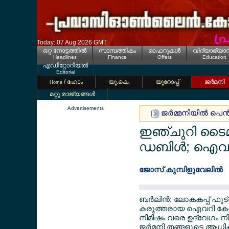
Today: 07 Aug 2026 GMT
ഒറ്റ നോട്ടത്തില്‍
സാമ്പത്തികം
ഓഫറുകള്‍
വിദ്യാഭ്യാ
Headlines
Finance
Offers
Education
എഡിറ്റോറിയല്‍
Editorial
/ ഹോം
യൂ.കെ.
യൂറോപ്പ്
ജര്‍മനി
Home
മറ്റു രാജ്യങ്ങള്‍
Advertisements
ജര്‍മ്മനിയില്‍ പെന
ഇഞ്ചുറി ടൈമി
ഡബിള്‍; ഐവറി
ജോസ് കുമ്പിളുവേലില്‍
ബര്‍ലിന്‍: ലോകകപ്പ് ഫു
കരുത്തരായ ഐവറി കോസ്റ
നിമിഷം വരെ ഉദ്വേഗം നി
ജര്‍മനി തങ്ങളുടെ ആധിക