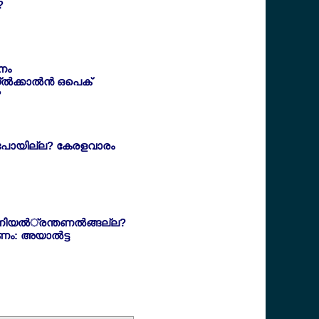
?
നം
്ല്‍ക്കാല്‍ന്‍ ഒപെക്
?
പോയില്ല? കേരളവാരം
ിയല്‍്രന്തണല്‍ങ്ങല്ല?
കണം: അയാല്‍ട്ട