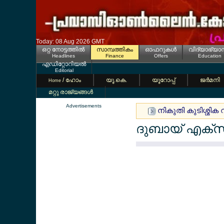
Today: 08 Aug 2026 GMT
ഒറ്റ നോട്ടത്തില്‍
സാമ്പത്തികം
ഓഫറുകള്‍
വിദ്യാഭ്യാ
Headlines
Finance
Offers
Education
എഡിറ്റോറിയല്‍
Editorial
/ ഹോം
യൂ.കെ.
യൂറോപ്പ്
ജര്‍മനി
Home
മറ്റു രാജ്യങ്ങള്‍
Advertisements
നികുതി കുടിശ്ശിക 
ദുബായ് എക്സ്പ