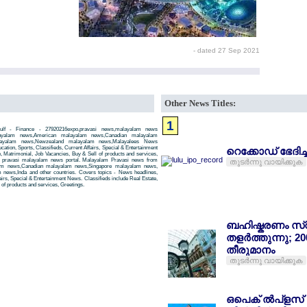
- dated 27 Sep 2021
Other News Titles:
1
lf - Finance - 27920216expo,pravasi news,malayalam news
layalam news,American malayalam news,Canadian malayalam
alayalam news,Newzealand malayalam news,Malayalees News
tion, Sports, Classifieds, Current Affairs, Special & Entertainment
റെക്കോഡ് ഭേദിച്
, Matrimonial, Job Vacancies, Buy & Sell of products and services,
 a pravasi malayalam news portal. Malayalam Pravasi news from
തുടര്‍ന്നു വായിക്കുക
am news,Canadian malayalam news,Singapore malayalam news,
news,Inda and other countries. Covers topics - News headlines,
airs, Special & Entertainment News. Classifieds include Real Estate,
of products and services, Greetings.
ബഹിഷ്കരണം സ്റ
തളര്‍ത്തുന്നു; 2
തീരുമാനം
തുടര്‍ന്നു വായിക്കുക
ഒപെക് ല്‍പ്ളസ്