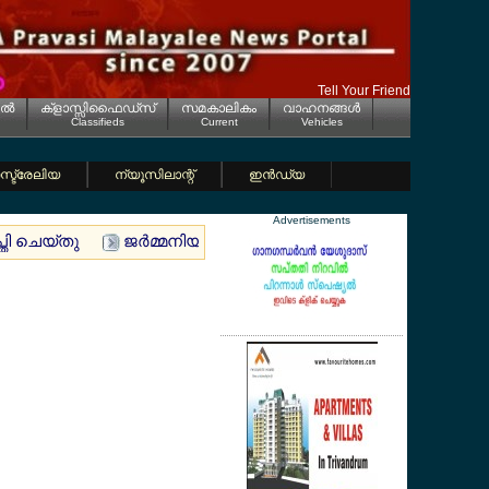
Tell Your Friend
ല്‍
ക്ളാസ്സിഫൈഡ്സ്
സമകാലികം
വാഹനങ്ങള്‍
Classifieds
Current
Vehicles
്ട്രേലിയ
ന്യൂസിലാന്റ്
ഇന്‍ഡ്യ
Advertisements
്തി ചെയ്തു
ജര്‍മ്മനിയില്‍ മുങ്ങിമരണം ; ഹൈഡല്‍ബര്‍ഗില്‍ നെ