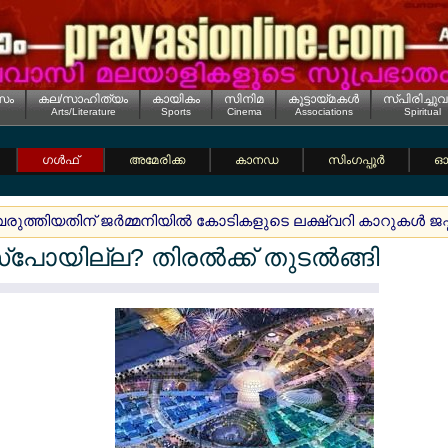
സം
കല/സാഹിത്യം
കായികം
സിനിമ
കൂട്ടായ്മകള്‍
സ്പിരിച്ചുവ
Arts/Literature
Sports
Cinema
Associations
Spiritual
ഗള്‍ഫ്
അമേരിക്ക
കാനഡ
സിംഗപ്പൂര്‍
ഓസ
വരുത്തിയതിന് ജര്‍മ്മനിയില്‍ കോടികളുടെ ലക്ഷ്വറി കാറുകള്‍ ജപ
ോയില്ല? തിരല്‍ക്ക് തുടല്‍ങ്ങി