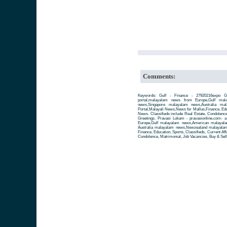
Comments:
Keywords: Gulf - Finance - 27920216expo Gu
portal,malayalam news from Europe,Gulf ma
news,Singapore malayalam news,Australia m
Portal,Malayali News,News for Mallus,Finance, Educa
News. Classifieds include Real Estate, Condolence
Greetings. Pravasi Lokam - pravasionline.com-
Europe,Gulf malayalam news,American malayal
Australia malayalam news,Newzealand malayalam 
Finance, Education, Sports, Classifieds, Current Aff
Condolence, Matrimonial, Job Vacancies, Buy & Sell 