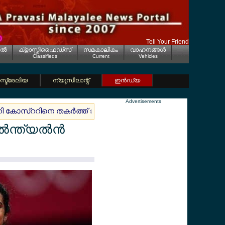
Tell Your Friend
ല്‍
ക്ളാസ്സിഫൈഡ്സ്
സമകാലികം
വാഹനങ്ങള്‍
Classifieds
Current
Vehicles
്ട്രേലിയ
ന്യൂസിലാന്റ്
ഇന്‍ഡ്യ
Advertisements
ി കോസ്ററിനെ തകര്‍ത്ത് ജര്‍മനിക്ക് ആവേശജയം
ജര്‍മ്മന
ന്ത്യല്‍ന്‍