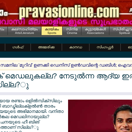
സം
കല/സാഹിത്യം
കായികം
സിനിമ
കൂട്ടായ്മകള്‍
സ്പിരിച്ചുവ
Arts/Literature
Sports
Cinema
Associations
Spiritual
ഗള്‍ഫ്
അമേരിക്ക
കാനഡ
സിംഗപ്പൂര്‍
ഓസ
 സമനില 'മുറിവ്' ഉണക്കി ഡെനിസ് ഉണ്‍ഡവിന്റെ ഡബിള്‍; ഐവറ
പിക് മെഡലുകല്ല? നേടുല്‍ന്ന ആദ്യ ഇല്‍
ില്ല?ു
യായ രണ്ടാം ഒളില്‍മ്പിക്സിലും
 ബാഡ്മില്ലക്ളല്‍ണ്‍ താരം
്ത്യയുടെ അഭിമാനമായി. വനിതാ
‍ങ്കല മെഡലിനായുല്ല?
? ചൈനയുടെ ഹീ ബിങ്
‍ത്താണ് സില്ല?ു