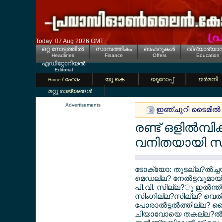
Today: 07 Aug 2026 GMT
ഒറ്റ നോട്ടത്തില്‍
സാമ്പത്തികം
ഓഫറുകള്‍
വിദ്യാഭ്യാ
Headlines
Finance
Offers
Education
എഡിറ്റോറിയല്‍
Editorial
/ ഹോം
യൂ.കെ.
യൂറോപ്പ്
ജര്‍മനി
Home
മറ്റു രാജ്യങ്ങള്‍
Advertisements
ഇഞ്ചുറി ടൈമില്‍
രണ്ട് ഒളില്‍മ്
വനിതയായി സ
ടോക്യോ: തുടല്ല?ല്‍ച്ച
മെഡല്ല? നേല്‍ട്ടവുമായി
പി.വി. സില്ല?ു ഇല്‍ന
സിംഗില്ല?സില്ല? വെല്
പോരാല്‍ട്ടല്‍ത്തില്ല
ചിയാവോയെ തകല്ല?ല്