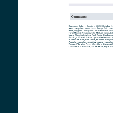
Comments:
Keywords: India - Sports - 28202110sindhu I
portal,malayalam news from Europe,Gulf ma
news,Singapore malayalam news,Australia m
Portal,Malayali News,News for Mallus,Finance, Educa
News. Classifieds include Real Estate, Condolence
Greetings. Pravasi Lokam - pravasionline.com-
Europe,Gulf malayalam news,American malayal
Australia malayalam news,Newzealand malayalam 
Finance, Education, Sports, Classifieds, Current Aff
Condolence, Matrimonial, Job Vacancies, Buy & Sell 