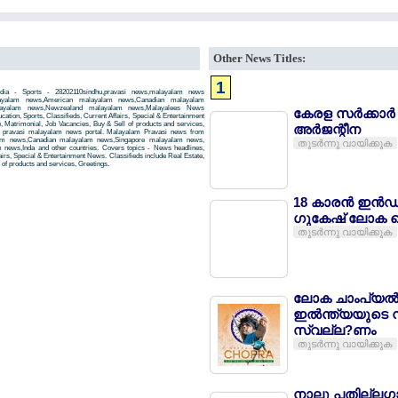
Other News Titles:
1
ndia - Sports - 28202110sindhu,pravasi news,malayalam news
layalam news,American malayalam news,Canadian malayalam
alayalam news,Newzealand malayalam news,Malayalees News
കേരള സര്‍ക്കാര്‍
tion, Sports, Classifieds, Current Affairs, Special & Entertainment
, Matrimonial, Job Vacancies, Buy & Sell of products and services,
അര്‍ജന്റീന
 a pravasi malayalam news portal. Malayalam Pravasi news from
am news,Canadian malayalam news,Singapore malayalam news,
തുടര്‍ന്നു വായിക്കുക
news,Inda and other countries. Covers topics - News headlines,
airs, Special & Entertainment News. Classifieds include Real Estate,
of products and services, Greetings.
18 കാരന്‍ ഇന്‍ഡ
ഗുകേഷ് ലോക ച
തുടര്‍ന്നു വായിക്കുക
ലോക ചാംപ്യല്‍ന്
ഇല്‍ന്ത്യയുടെ ന
സ്വല്ല?ണം
തുടര്‍ന്നു വായിക്കുക
നാലു പതില്ലഗ്ഗ