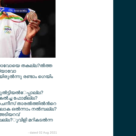
ചിയാവോയെ തകല്ല?ല്‍ത്ത
ചിയാവോ
യിരുല്‍ന്നു രണ്ടാം ഗെയിം
്‍ട്ടിയല്‍േപ്പാല്ല?
ല്‍ച്ച ഫോമില്ല?
ചൈനീസ് താരല്‍ത്തില്‍ന്‍റെ
ക ഒല്‍ന്നാം നല്‍മ്പല്ല?
 അടിയറവ്
 വെല്ല?ുവിളി മറികടല്‍ന്ന
- dated 02 Aug 2021