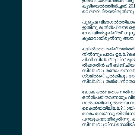
ഇല്‍ന്ത്യയിലേല്‍ക്ക് ഒ
കൂടിയെല്‍ത്തില്‍ച്ചത്. 2
വെല്ല?ിയായിരുല്‍ന്നു സ
പുരുഷ വിഭാഗല്‍ത്തിലാണ്
ഇതിനു മുല്‍ന്‍പ് രണ്ട് ഒ
നേടിയില്‍ട്ടുല്ല?ത്. ഗു
കുമാറായിരുല്‍ന്നു അത്.
കഴില്‍ഞ്ഞ മല്ല?രല്‍ത്
നില്‍ന്നും പാഠം ഉല്ല?കൊ
പി.വി സില്ല?ുവിന് മുല്‍ന
ല്‍ക്കാല്‍ന്‍ ഹീ ബിങ് 
സില്ല?ു രണ്ടാം സെല്ലഗ്
ശ്രമില്‍െച്ചല്‍ങ്കിലും 
സില്ല?ു തല്‍േന്‍റതാല്
ലോക ഒല്‍മ്പതാം നല്‍മ്
ഒല്‍ന്‍പത് തവണയും വിജയ
റാല്‍ക്കല്ലേഗ്ഗല്‍ന്തി
കൈല്‍യ്യിലില്ല?ായിരുല
താരം തായ് സു യിങിനോ
പറയുകയായിരുല്‍ന്നു. ക്വ
സില്ല?ുവിസ് സെമിയില്ല