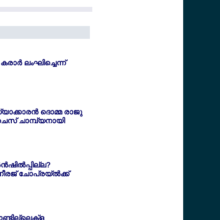
 കരാര്‍ ലംഘിച്ചെന്ന്
്യാക്കാരന്‍ ദൊമ്മ രാജു
െസ് ചാമ്പ്യനായി
‍ഷില്‍പ്പില്ല?
ീരജ് ചോപ്രയ്ല്‍ക്ക്
ാണ്ടില്ലെക്ള