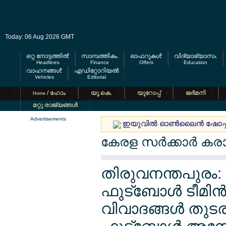
Today: 06 Aug 2026 GMT
ഒറ്റ നോട്ടത്തില്‍
സാമ്പത്തികം
ഓഫറുകള്‍
വിദ്യാഭ്യാസം
Headlines
Finance
Offers
Education
വാഹനങ്ങള്‍
എഡിറ്റോറിയല്‍
Vehicles
Editorial
/ ഹോം
യൂ.കെ.
യൂറോപ്പ്
ജര്‍മനി
Home
മറ്റു രാജ്യങ്ങള്‍
Advertisements
ഇയുവില്‍ ഓണ്‍ലൈന്‍ ഷോപ്പ
കേരള സര്‍ക്കാര്‍ കരാര
തിരുവനന്തപുരം: 
ഫുട്ബോള്‍ ടീമിന
വിവാദങ്ങള്‍ തുടര