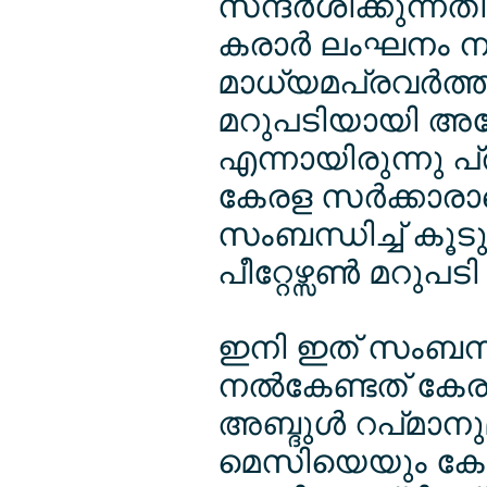
സന്ദര്‍ശിക്കുന്നതി
കരാര്‍ ലംഘനം ന
മാധ്യമപ്രവര്‍ത്ത
മറുപടിയായി അദ്
എന്നായിരുന്നു പ
കേരള സര്‍ക്കാരാണ
സംബന്ധിച്ച് കൂടുത
പീറ്റേഴ്സണ്‍ മറുപ
ഇനി ഇത് സംബന്ധി
നല്‍കേണ്ടത് കേരള
അബ്ദുള്‍ റപ്മാന
മെസിയെയും കേരള