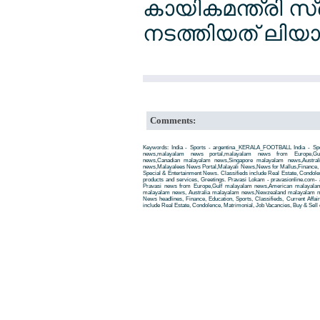
കായികമന്ത്രി സ്
നടത്തിയത് ലിയാന്‍
Comments:
Keywords: India - Sports - argentina_KERALA_FOOTBALL India - S
news,malayalam news portal,malayalam news from Europe,Gu
news,Canadian malayalam news,Singapore malayalam news,Austra
news,Malayalees News Portal,Malayali News,News for Mallus,Finance, Edu
Special & Entertainment News. Classifieds include Real Estate, Condole
products and services, Greetings. Pravasi Lokam - pravasionline.com
Pravasi news from Europe,Gulf malayalam news,American malayala
malayalam news, Australia malayalam news,Newzealand malayalam new
News headlines, Finance, Education, Sports, Classifieds, Current Affai
include Real Estate, Condolence, Matrimonial, Job Vacancies, Buy & Sell 