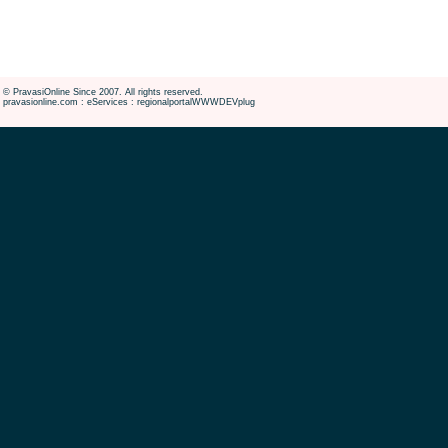
© PravasiOnline Since 2007. All rights reserved.
pravasionline.com : eServices : regionalportalWWWDEVplug