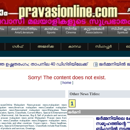
സം
കല/സാഹിത്യം
കായികം
സിനിമ
കൂട്ടായ്മകള്‍
സ്പിരിച്ചുവ
Arts/Literature
Sports
Cinema
Associations
Spiritual
ഗള്‍ഫ്
അമേരിക്ക
കാനഡ
സിംഗപ്പൂര്‍
ഓസ
ത്ത ഉഷ്ണതരംഗം; താപനില 40 ഡിഗ്രിയിലേക്ക്
ജര്‍മ്മനിയില്‍
Sorry! The content does not exist.
[
home
]
Other News Titles:
1
avasiOnline Malayalam News,pravasi news,malayalam news
layalam news,American malayalam news,Canadian malayalam
alayalam news,Newzealand malayalam news,Malayalees News
ജര്‍മനി
tion, Sports, Classifieds, Current Affairs, Special & Entertainment
, Matrimonial, Job Vacancies, Buy & Sell of products and services,
ജര്‍മ്മനിയിലെ ക
 a pravasi malayalam news portal. Malayalam Pravasi news from
am news,Canadian malayalam news,Singapore malayalam news,
സമൂഹത്തിന്റെ "
news,Inda and other countries. Covers topics - News headlines,
airs, Special & Entertainment News. Classifieds include Real Estate,
ബിംഗനില്‍ നടത്
of products and services, Greetings.