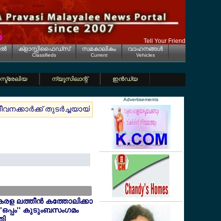
Tell Your Friend
ല്‍
ക്ളാസ്സിഫൈഡ്സ്
സമകാലികം
വാഹനങ്ങള്‍
Classifieds
Current
Vehicles
്ട്രേലിയ
ന്യൂസിലാന്റ്
ഇന്‍ഡ്യ
Advertisements
 ജീവനക്കാര്‍ക്ക് തുടര്‍ച്ചയായി 3 ആഴ്ചയോ അതില്‍ കൂടുതലോ ലീ
േരള ലത്തീന്‍ കത്തോലിക്കാ
"ഒപ്പം'' കുടുംബസംഗമം
തി