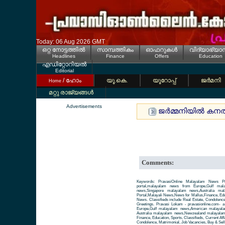
Today: 06 Aug 2026 GMT
ഒറ്റ നോട്ടത്തില്‍
സാമ്പത്തികം
ഓഫറുകള്‍
വിദ്യാഭ്യാ
Headlines
Finance
Offers
Education
എഡിറ്റോറിയല്‍
Editorial
/ ഹോം
യൂ.കെ.
യൂറോപ്പ്
ജര്‍മനി
Home
മറ്റു രാജ്യങ്ങള്‍
Advertisements
ജര്‍മ്മനിയില്‍ കന
Comments:
Keywords: PravasiOnline Malayalam News Pr
portal,malayalam news from Europe,Gulf ma
news,Singapore malayalam news,Australia m
Portal,Malayali News,News for Mallus,Finance, Educa
News. Classifieds include Real Estate, Condolence
Greetings. Pravasi Lokam - pravasionline.com-
Europe,Gulf malayalam news,American malayal
Australia malayalam news,Newzealand malayalam 
Finance, Education, Sports, Classifieds, Current Aff
Condolence, Matrimonial, Job Vacancies, Buy & Sell 