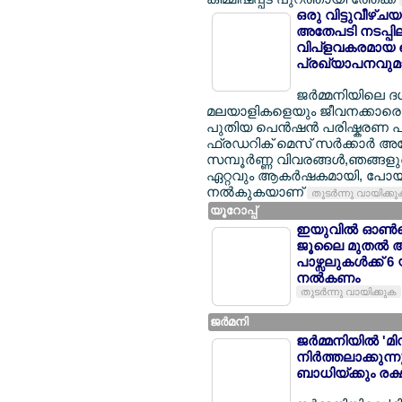
ഒരു വിട്ടുവീഴ്ച
അതേപടി നടപ്പിലാക
വിപ്ളവകരമായ പ
പ്രഖ്യാപനവുമാ
ജര്‍മ്മനിയിലെ 
മലയാളികളെയും ജീവനക്കാരെയും
പുതിയ പെന്‍ഷന്‍ പരിഷ്കരണ പാ
ഫ്രഡറിക് മെസ് സര്‍ക്കാര്‍ 
സമ്പൂര്‍ണ്ണ വിവരങ്ങള്‍,ഞങ്ങ
ഏറ്റവും ആകര്‍ഷകമായി, പോയി
നല്‍കുകയാണ്
തുടര്‍ന്നു വായിക്ക
യൂറോപ്പ്
ഇയുവില്‍ ഓണ്‍ല
ജൂലൈ മുതല്‍ 
പാഴ്സലുകള്‍ക്ക് 
നല്‍കണം
തുടര്‍ന്നു വായിക്കുക
ജര്‍മനി
ജര്‍മ്മനിയില്‍ 
നിര്‍ത്തലാക്കു
ബാധിയ്ക്കും രക്