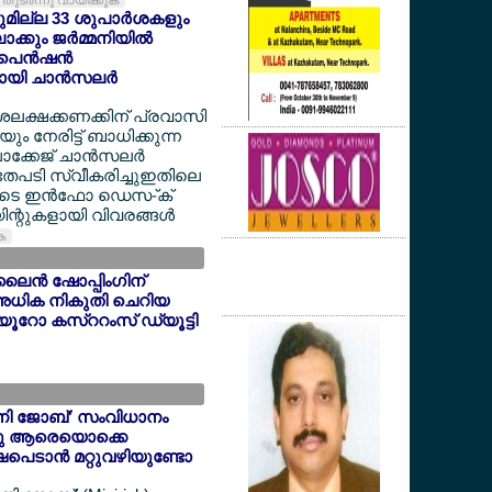
തുടര്‍ന്നു വായിക്കുക
യുമില്ല 33 ശുപാര്‍ശകളും
്കും ജര്‍മ്മനിയില്‍
െന്‍ഷന്‍
യി ചാന്‍സലര്‍
ദശലക്ഷക്കണക്കിന് പ്രവാസി
 നേരിട്ട് ബാധിക്കുന്ന
ക്കേജ് ചാന്‍സലര്‍
അതേപടി സ്വീകരിച്ചുഇതിലെ
ളുടെ ഇന്‍ഫോ ഡെസ-്ക്
ന്റുകളായി വിവരങ്ങള്‍
ുക
ൈന്‍ ഷോപ്പിംഗിന്
അധിക നികുതി ചെറിയ
6 യൂറോ കസ്ററംസ് ഡ്യൂട്ടി
'മിനി ജോബ്' സംവിധാനം
ന്നു ആരെയൊക്കെ
ഷപെടാന്‍ മറ്റുവഴിയുണ്ടോ