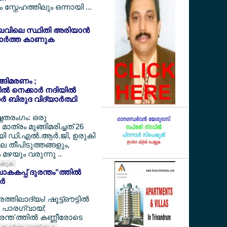
സ്നേഹത്തിലും ഒന്നായി ...
ലവിലെ സ്ഥിതി അരിയാന്‍
ര്‍ത്ത കാണുക
ുങ്ങിമരണം ;
‍ നെക്കാര്‍ നദിയില്‍
‍ ബിരുദ വിദ്യാര്‍ത്ഥി
ഷ്ണതരംഗം: ഒരു
മാത്രം മുങ്ങിമരിച്ചത് 26
ായി ഡി.എല്‍.ആര്‍.ജി, ഉരുകി
ലെ തീപിടുത്തങ്ങളും,
മഴയും വരുന്നു ..
ിക്കുക
കകപ്പ് ദുരന്തം"ത്തില്‍
്‍
ത്തിലാദ്യം! ഷൂട്ട്ഔട്ടില്‍
്തി പാരഗ്വായ്;
ന്ത'ത്തില്‍ കണ്ണീരോടെ