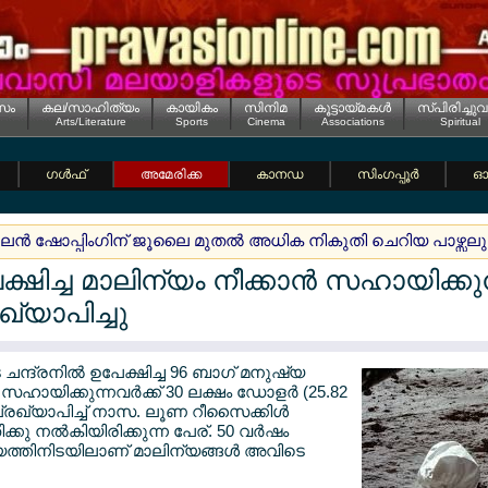
സം
കല/സാഹിത്യം
കായികം
സിനിമ
കൂട്ടായ്മകള്‍
സ്പിരിച്ചുവ
Arts/Literature
Sports
Cinema
Associations
Spiritual
ഗള്‍ഫ്
അമേരിക്ക
കാനഡ
സിംഗപ്പൂര്‍
ഓസ
്‍ ഷോപ്പിംഗിന് ജൂലൈ മുതല്‍ അധിക നികുതി ചെറിയ പാഴ്സലുകള
േക്ഷിച്ച മാലിന്യം നീക്കാന്‍ സഹായിക്കു
്യാപിച്ചു
െ ചന്ദ്രനില്‍ ഉപേക്ഷിച്ച 96 ബാഗ് മനുഷ്യ
‍ സഹായിക്കുന്നവര്‍ക്ക് 30 ലക്ഷം ഡോളര്‍ (25.82
്രഖ്യാപിച്ച് നാസ. ലൂണ റീസൈക്കിള്‍
കു നല്‍കിയിരിക്കുന്ന പേര്. 50 വര്‍ഷം
്യത്തിനിടയിലാണ് മാലിന്യങ്ങള്‍ അവിടെ