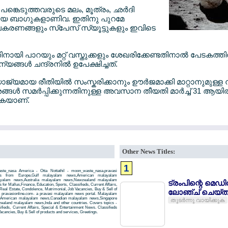
പങ്കെടുത്തവരുടെ മലം, മൂത്രം, ഛര്‍ദി
ങിയ ബാഗുകളാണിവ. ഇതിനു പുറമേ
രണങ്ങളും സ്പേസ് സ്യൂട്ടുകളും ഇവിടെ
്തിനായി പാറയും മറ്റ് വസ്തുക്കളും ശേഖരിക്കേണ്ടതിനാല്‍ പേടകത്തി
ങ്ങള്‍ ചന്ദ്രനില്‍ ഉപേക്ഷിച്ചത്.
്യമായ രീതിയില്‍ സംസ്കരിക്കാനും ഊര്‍ജമാക്കി മാറ്റാനുമുള്ള
േശങ്ങള്‍ സമര്‍പ്പിക്കുന്നതിനുള്ള അവസാന തീയതി മാര്‍ച്ച് 31 ആയിരുന
ുകയാണ്.
Other News Titles:
1
ste_nasa America - Otta Nottathil - moon_waste_nasa,pravasi
ws from Europe,Gulf malayalam news,American malayalam
ayalam news,Australia malayalam news,Newzealand malayalam
ട്രംപിന്റെ മെഡ
r Mallus,Finance, Education, Sports, Classifieds, Current Affairs,
Real Estate, Condolence, Matrimonial, Job Vacancies, Buy & Sell of
ലോഞ്ച് ചെയ്ത
- pravasionline.com- a pravasi malayalam news portal. Malayalam
,American malayalam news,Canadian malayalam news,Singapore
തുടര്‍ന്നു വായിക്കുക
aland malayalam news,Inda and other countries. Covers topics -
ifieds, Current Affairs, Special & Entertainment News. Classifieds
acancies, Buy & Sell of products and services, Greetings.