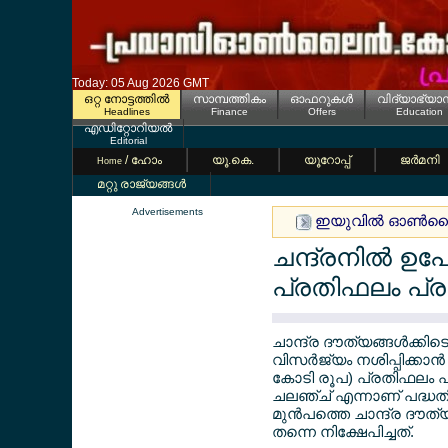
Today: 05 Aug 2026 GMT
ഒറ്റ നോട്ടത്തില്‍
സാമ്പത്തികം
ഓഫറുകള്‍
വിദ്യാഭ്യാ
Headlines
Finance
Offers
Education
എഡിറ്റോറിയല്‍
Editorial
/ ഹോം
യൂ.കെ.
യൂറോപ്പ്
ജര്‍മനി
Home
മറ്റു രാജ്യങ്ങള്‍
Advertisements
ഇയുവില്‍ ഓണ്‍ലൈന
ചന്ദ്രനില്‍ ഉപ
പ്രതിഫലം പ്രഖ
ചാന്ദ്ര ദൗത്യങ്ങള്‍ക്കിട
വിസര്‍ജ്യം നശിപ്പിക്കാന്
കോടി രൂപ) പ്രതിഫലം പ
ചലഞ്ച് എന്നാണ് പദ്ധതിക്
മുന്‍പത്തെ ചാന്ദ്ര ദൗത
തന്നെ നിക്ഷേപിച്ചത്.