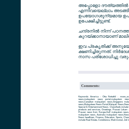
അപ്പോളോ ദൗത്യത്തില്‍ 
എന്നിവയെല്ലാം അടങ്
ഉപയോഗശൂന്യമായ ഉപക
ഉപേക്ഷിച്ചിട്ടുണ്ട്.
ചന്ദ്രനില്‍ നിന്ന് പഠനത
കുറയ്ക്കാനായാണ് മാലിന്യ
ഇവ പ്രകൃതിക്ക് അനുയോജ
ക്ഷണിച്ചിരുന്നത്. നിര്‍ദ
നാസ പരിശോധിച്ചു വര
Comments:
Keywords: America - Otta Nottathil - moon_wa
news,malayalam news portal,malayalam ne
news,Canadian malayalam news,Singapore mal
news,Malayalees News Portal,Malayali News,News fo
Special & Entertainment News. Classifieds include 
products and services, Greetings. Pravasi Lokam 
Pravasi news from Europe,Gulf malayalam news
malayalam news, Australia malayalam news,Newze
News headlines, Finance, Education, Sports, Class
include Real Estate, Condolence, Matrimonial, Job V