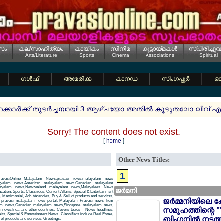
സം
കല/സാഹിത്യം
കായികം
സിനിമ
കൂട്ടായ്മകള്‍
സ്പിരിച്ചുവ
Arts/Literature
Sports
Cinema
Associations
Spiritual
ഗള്‍ഫ്
അമേരിക്ക
കാനഡ
സിംഗപ്പൂര്‍
ഓസ
വനക്കാര്‍ക്ക് തുടര്‍ച്ചയായി 3 ആഴ്ചയോ അതില്‍ കൂടുതലോ ലീവ് 
Sorry! The content does not exist.
[
home
]
Other News Titles:
1
avasiOnline Malayalam News,pravasi news,malayalam news
layalam news,American malayalam news,Canadian malayalam
alayalam news,Newzealand malayalam news,Malayalees News
ജര്‍മനി
tion, Sports, Classifieds, Current Affairs, Special & Entertainment
, Matrimonial, Job Vacancies, Buy & Sell of products and services,
ജര്‍മ്മനിയിലെ ക
 a pravasi malayalam news portal. Malayalam Pravasi news from
am news,Canadian malayalam news,Singapore malayalam news,
സമൂഹത്തിന്റെ "
news,Inda and other countries. Covers topics - News headlines,
airs, Special & Entertainment News. Classifieds include Real Estate,
ബിംഗനില്‍ നടത്
of products and services, Greetings.