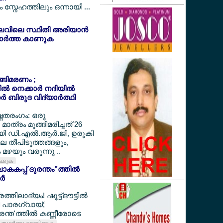
സ്നേഹത്തിലും ഒന്നായി ...
ലവിലെ സ്ഥിതി അരിയാന്‍
ര്‍ത്ത കാണുക
ുങ്ങിമരണം ;
‍ നെക്കാര്‍ നദിയില്‍
‍ ബിരുദ വിദ്യാര്‍ത്ഥി
ഷ്ണതരംഗം: ഒരു
മാത്രം മുങ്ങിമരിച്ചത് 26
ായി ഡി.എല്‍.ആര്‍.ജി, ഉരുകി
ലെ തീപിടുത്തങ്ങളും,
മഴയും വരുന്നു ..
ിക്കുക
കകപ്പ് ദുരന്തം"ത്തില്‍
്‍
ത്തിലാദ്യം! ഷൂട്ട്ഔട്ടില്‍
്തി പാരഗ്വായ്;
ന്ത'ത്തില്‍ കണ്ണീരോടെ