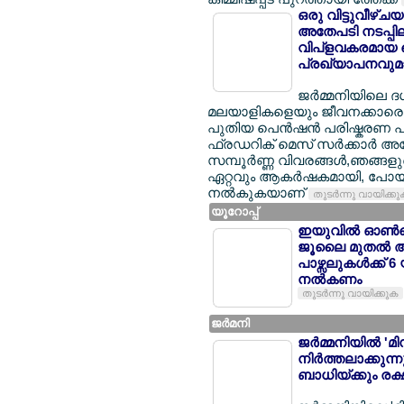
ഒരു വിട്ടുവീഴ്ച
അതേപടി നടപ്പിലാക
വിപ്ളവകരമായ പ
പ്രഖ്യാപനവുമാ
ജര്‍മ്മനിയിലെ 
മലയാളികളെയും ജീവനക്കാരെയും
പുതിയ പെന്‍ഷന്‍ പരിഷ്കരണ പാ
ഫ്രഡറിക് മെസ് സര്‍ക്കാര്‍ 
സമ്പൂര്‍ണ്ണ വിവരങ്ങള്‍,ഞങ്ങ
ഏറ്റവും ആകര്‍ഷകമായി, പോയി
നല്‍കുകയാണ്
തുടര്‍ന്നു വായിക്ക
യൂറോപ്പ്
ഇയുവില്‍ ഓണ്‍ല
ജൂലൈ മുതല്‍ 
പാഴ്സലുകള്‍ക്ക് 
നല്‍കണം
തുടര്‍ന്നു വായിക്കുക
ജര്‍മനി
ജര്‍മ്മനിയില്‍ 
നിര്‍ത്തലാക്കു
ബാധിയ്ക്കും രക്