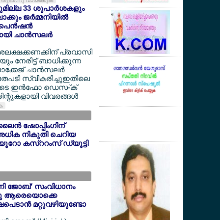
തുടര്‍ന്നു വായിക്കുക
യുമില്ല 33 ശുപാര്‍ശകളും
്കും ജര്‍മ്മനിയില്‍
െന്‍ഷന്‍
യി ചാന്‍സലര്‍
ദശലക്ഷക്കണക്കിന് പ്രവാസി
 നേരിട്ട് ബാധിക്കുന്ന
ക്കേജ് ചാന്‍സലര്‍
അതേപടി സ്വീകരിച്ചുഇതിലെ
ളുടെ ഇന്‍ഫോ ഡെസ-്ക്
ന്റുകളായി വിവരങ്ങള്‍
ുക
ൈന്‍ ഷോപ്പിംഗിന്
അധിക നികുതി ചെറിയ
6 യൂറോ കസ്ററംസ് ഡ്യൂട്ടി
'മിനി ജോബ്' സംവിധാനം
ന്നു ആരെയൊക്കെ
ഷപെടാന്‍ മറ്റുവഴിയുണ്ടോ