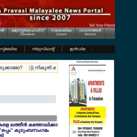
Tell Your Friend
ല്‍
ക്ളാസ്സിഫൈഡ്സ്
സമകാലികം
വാഹനങ്ങള്‍
Classifieds
Current
Vehicles
്ട്രേലിയ
ന്യൂസിലാന്റ്
ഇന്‍ഡ്യ
Advertisements
എടുക്കാമോ?
നികുതി കുടിശ്ശിക വരുത്തിയതിന് ജര്‍മ്മനിയില്
േരള ലത്തീന്‍ കത്തോലിക്കാ
"ഒപ്പം'' കുടുംബസംഗമം
തി