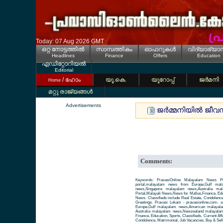
Today: 07 Aug 2026 GMT
ഒറ്റ നോട്ടത്തില്‍
സാമ്പത്തികം
ഓഫറുകള്‍
വിദ്യാഭ്യാ
Headlines
Finance
Offers
Education
എഡിറ്റോറിയല്‍
Editorial
/ ഹോം
യൂ.കെ.
യൂറോപ്പ്
ജര്‍മനി
Home
മറ്റു രാജ്യങ്ങള്‍
Advertisements
ജര്‍മ്മനിയില്‍ ജീ
Comments:
Keywords: PravasiOnline Malayalam News Pr
portal,malayalam news from Europe,Gulf ma
news,Singapore malayalam news,Australia m
Portal,Malayali News,News for Mallus,Finance, Educa
News. Classifieds include Real Estate, Condolence
Greetings. Pravasi Lokam - pravasionline.com-
Europe,Gulf malayalam news,American malayal
Australia malayalam news,Newzealand malayalam 
Finance, Education, Sports, Classifieds, Current Aff
Condolence, Matrimonial, Job Vacancies, Buy & Sell 