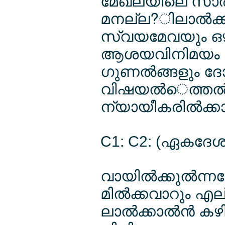
മേഖലയിലെ സാല്‍
മനല്ല?ിലാല്‍ക്കു
സ്വയമേവയും ഒഴ
ആശയവിനിമയം നടല
ഗുണല്‍ങ്ങളും ദേ
വിഷയല്‍െത്തല്‍ക്
ന്യായീകരില്‍ക്കാ
C1: C2: (ഏകദേ
വായില്‍ക്കുല്‍ന്
മില്‍ക്കവാറും എ
ലാല്‍ക്കാല്‍ന്‍ കഴ