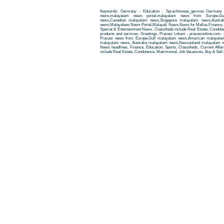
Keywords: Germany - Education - Sprachniveau_german Germany -
news,malayalam news portal,malayalam news from Europe,Gu
news,Canadian malayalam news,Singapore malayalam news,Austra
news,Malayalees News Portal,Malayali News,News for Mallus,Finance, Edu
Special & Entertainment News. Classifieds include Real Estate, Condole
products and services, Greetings. Pravasi Lokam - pravasionline.com
Pravasi news from Europe,Gulf malayalam news,American malayala
malayalam news, Australia malayalam news,Newzealand malayalam new
News headlines, Finance, Education, Sports, Classifieds, Current Affai
include Real Estate, Condolence, Matrimonial, Job Vacancies, Buy & Sell 