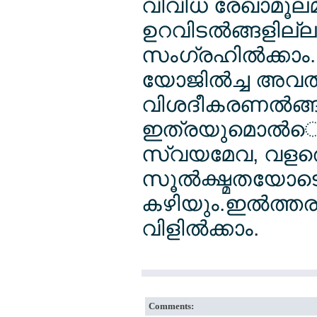
വിവിധ രേഖാമൂലമ
ഉറവിടല്‍ങ്ങളില്ല
സംഗ്രഹില്‍ക്കാം.
യോജില്‍ച്ച അവ
വിശദീകരണല്‍ങ്ങളു
ഇത്രയുമൊല്‍െക്ക
സ്വയമേവ, വളരെ
സൂല്‍ക്ഷ്മതയോടെ 
കഴിയും.ഇല്‍ത്തര
വിളില്‍ക്കാം.
Comments: