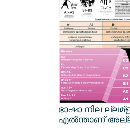
ഭാഷാ നില ല്ലമ്ള 
എല്‍ന്താണ് അല്ല?