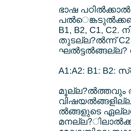
ഭാഷ പഠില്‍ക്കാല്‍ന
പല്‍െങ്കടുല്‍ക്
B1, B2, C1, C2. ന
തുടല്ല?ല്‍ന്ന് C
ഘല്‍ട്ടല്‍ങ്ങല്ല
A1:A2: B1: B2:
മൂല്ല?ല്‍ത്തവും
വിഷയല്‍ങ്ങളില്ല
ല്‍ങ്ങളുടെ ഏല്ലഗ്
മനല്ല?ിലാല്‍ക്ക