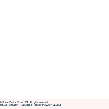
© PravasiOnline Since 2007. All rights reserved.
pravasionline.com : eServices : regionalportalWWWDEVplug