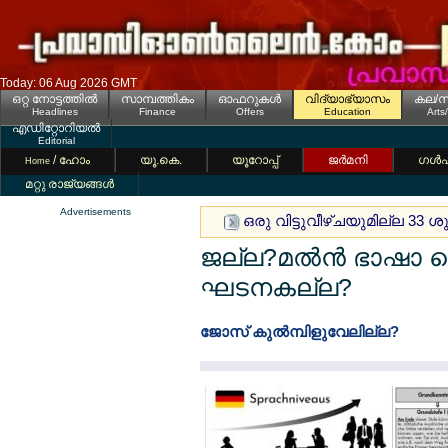
Today: 06 Aug 2026 GMT
ഒറ്റ നോട്ടത്തില്‍
സാമ്പത്തികം
ഓഫറുകള്‍
വിദ്യാഭ്യാസം
കല/സ
Headlines
Finance
Offers
Education
Arts
എഡിറ്റോറിയല്‍
Editorial
/ ഹോം
യൂ.കെ.
യൂറോപ്പ്
ജര്‍മനി
ഗള്‍
Home
മറ്റു രാജ്യങ്ങള്‍
Advertisements
ഒരു വിട്ടുവീഴ്ചയുമില്ല 33 
ജല്ല?മല്‍ന്‍ ഭാഷാ
ഘടനകല്ല?
ജോസ് കുല്‍മ്പിളുവേലില്ല?