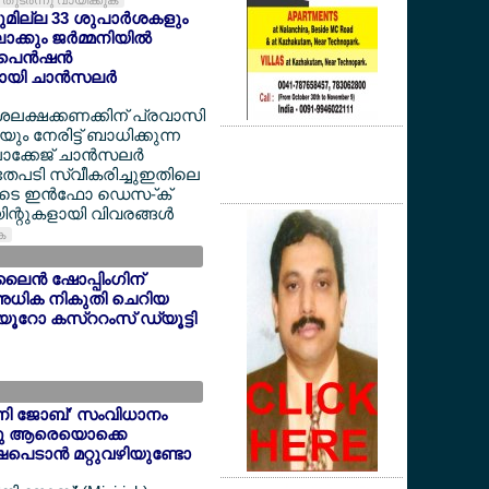
തുടര്‍ന്നു വായിക്കുക
യുമില്ല 33 ശുപാര്‍ശകളും
്കും ജര്‍മ്മനിയില്‍
െന്‍ഷന്‍
യി ചാന്‍സലര്‍
ദശലക്ഷക്കണക്കിന് പ്രവാസി
 നേരിട്ട് ബാധിക്കുന്ന
ക്കേജ് ചാന്‍സലര്‍
അതേപടി സ്വീകരിച്ചുഇതിലെ
ളുടെ ഇന്‍ഫോ ഡെസ-്ക്
ന്റുകളായി വിവരങ്ങള്‍
ുക
ൈന്‍ ഷോപ്പിംഗിന്
അധിക നികുതി ചെറിയ
6 യൂറോ കസ്ററംസ് ഡ്യൂട്ടി
'മിനി ജോബ്' സംവിധാനം
ന്നു ആരെയൊക്കെ
ഷപെടാന്‍ മറ്റുവഴിയുണ്ടോ