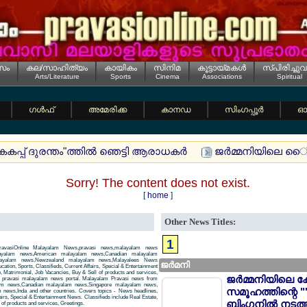
സം
കല/സാഹിത്യം
കായികം
സിനിമ
കൂട്ടായ്മകള്‍
സ്പിരിച്ചുവ
Arts/Literature
Sports
Cinema
Associations
Spiritual
ഗള്‍ഫ്
അമേരിക്ക
കാനഡ
സിംഗപ്പൂര്‍
ഓസ
കപ്പ് ദുരന്തം"ത്തില്‍ ഞെട്ടി ആരാധകര്‍
ജര്‍മ്മനിയിലെ ൈ്രഡ
Sorry! The content does not exist.
[
home
]
Other News Titles:
1
avasiOnline Malayalam News,pravasi news,malayalam news
layalam news,American malayalam news,Canadian malayalam
alayalam news,Newzealand malayalam news,Malayalees News
ജര്‍മനി
tion, Sports, Classifieds, Current Affairs, Special & Entertainment
, Matrimonial, Job Vacancies, Buy & Sell of products and services,
ജര്‍മ്മനിയിലെ ക
 a pravasi malayalam news portal. Malayalam Pravasi news from
am news,Canadian malayalam news,Singapore malayalam news,
സമൂഹത്തിന്റെ "
news,Inda and other countries. Covers topics - News headlines,
airs, Special & Entertainment News. Classifieds include Real Estate,
ബിംഗനില്‍ നടത്
of products and services, Greetings.