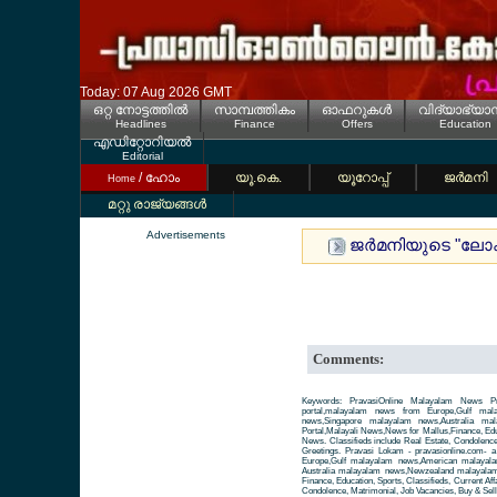
Today: 07 Aug 2026 GMT
ഒറ്റ നോട്ടത്തില്‍
സാമ്പത്തികം
ഓഫറുകള്‍
വിദ്യാഭ്യാ
Headlines
Finance
Offers
Education
എഡിറ്റോറിയല്‍
Editorial
/ ഹോം
യൂ.കെ.
യൂറോപ്പ്
ജര്‍മനി
Home
മറ്റു രാജ്യങ്ങള്‍
Advertisements
ജര്‍മനിയുടെ "ലോക
Comments:
Keywords: PravasiOnline Malayalam News Pr
portal,malayalam news from Europe,Gulf ma
news,Singapore malayalam news,Australia m
Portal,Malayali News,News for Mallus,Finance, Educa
News. Classifieds include Real Estate, Condolence
Greetings. Pravasi Lokam - pravasionline.com-
Europe,Gulf malayalam news,American malayal
Australia malayalam news,Newzealand malayalam 
Finance, Education, Sports, Classifieds, Current Aff
Condolence, Matrimonial, Job Vacancies, Buy & Sell 