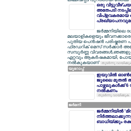
ഒരു വിട്ടുവീഴ്ച
അതേപടി നടപ്പിലാക
വിപ്ളവകരമായ പ
പ്രഖ്യാപനവുമാ
ജര്‍മ്മനിയിലെ 
മലയാളികളെയും ജീവനക്കാരെയും
പുതിയ പെന്‍ഷന്‍ പരിഷ്കരണ പാ
ഫ്രഡറിക് മെസ് സര്‍ക്കാര്‍ 
സമ്പൂര്‍ണ്ണ വിവരങ്ങള്‍,ഞങ്ങ
ഏറ്റവും ആകര്‍ഷകമായി, പോയി
നല്‍കുകയാണ്
തുടര്‍ന്നു വായിക്ക
യൂറോപ്പ്
ഇയുവില്‍ ഓണ്‍ല
ജൂലൈ മുതല്‍ 
പാഴ്സലുകള്‍ക്ക് 
നല്‍കണം
തുടര്‍ന്നു വായിക്കുക
ജര്‍മനി
ജര്‍മ്മനിയില്‍ 
നിര്‍ത്തലാക്കു
ബാധിയ്ക്കും രക്