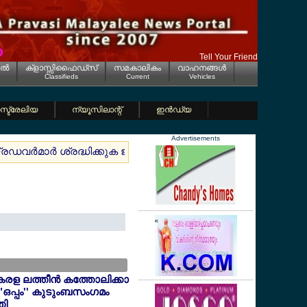
Tell Your Friend
ല്‍
ക്ളാസ്സിഫൈഡ്സ്
സമകാലികം
വാഹനങ്ങള്‍
Classifieds
Current
Vehicles
്ട്രേലിയ
ന്യൂസിലാന്റ്
ഇന്‍ഡ്യ
Advertisements
വര്‍മാര്‍ ശ്രദ്ധിക്കുക ജൂലൈ 1 മുതല്‍ ട്രാഫിക് നിയമങ്ങളില്‍ വ
േരള ലത്തീന്‍ കത്തോലിക്കാ
"ഒപ്പം'' കുടുംബസംഗമം
തി