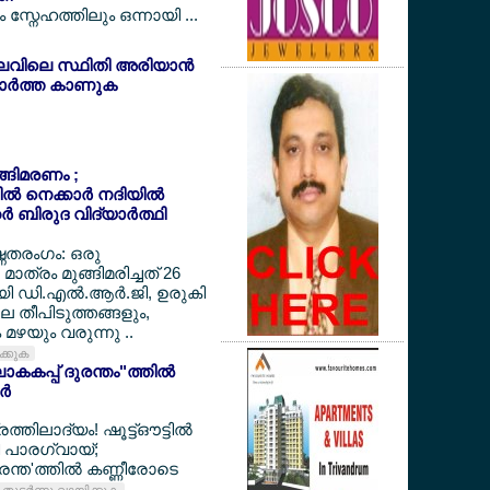
സ്നേഹത്തിലും ഒന്നായി ...
ലവിലെ സ്ഥിതി അരിയാന്‍
ര്‍ത്ത കാണുക
ുങ്ങിമരണം ;
‍ നെക്കാര്‍ നദിയില്‍
‍ ബിരുദ വിദ്യാര്‍ത്ഥി
ഷ്ണതരംഗം: ഒരു
മാത്രം മുങ്ങിമരിച്ചത് 26
ായി ഡി.എല്‍.ആര്‍.ജി, ഉരുകി
ലെ തീപിടുത്തങ്ങളും,
മഴയും വരുന്നു ..
ിക്കുക
കകപ്പ് ദുരന്തം"ത്തില്‍
്‍
ത്തിലാദ്യം! ഷൂട്ട്ഔട്ടില്‍
്തി പാരഗ്വായ്;
ന്ത'ത്തില്‍ കണ്ണീരോടെ