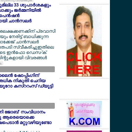
തുടര്‍ന്നു വായിക്കുക
യുമില്ല 33 ശുപാര്‍ശകളും
്കും ജര്‍മ്മനിയില്‍
െന്‍ഷന്‍
യി ചാന്‍സലര്‍
ദശലക്ഷക്കണക്കിന് പ്രവാസി
 നേരിട്ട് ബാധിക്കുന്ന
ക്കേജ് ചാന്‍സലര്‍
അതേപടി സ്വീകരിച്ചുഇതിലെ
ളുടെ ഇന്‍ഫോ ഡെസ-്ക്
ന്റുകളായി വിവരങ്ങള്‍
ുക
ൈന്‍ ഷോപ്പിംഗിന്
അധിക നികുതി ചെറിയ
6 യൂറോ കസ്ററംസ് ഡ്യൂട്ടി
'മിനി ജോബ്' സംവിധാനം
ന്നു ആരെയൊക്കെ
ഷപെടാന്‍ മറ്റുവഴിയുണ്ടോ