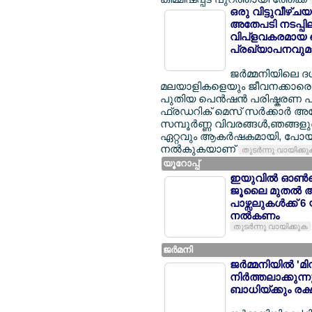
ഒരു വിട്ടുവീഴ്ച
അതേപടി നടപ്പിലാക
വിപ്ളവകരമായ പ
പ്രഖ്യാപനവുമാ
ജര്‍മ്മനിയിലെ 
മലയാളികളെയും ജീവനക്കാരെയും
പുതിയ പെന്‍ഷന്‍ പരിഷ്കരണ പാ
ഫ്രഡറിക് മെസ് സര്‍ക്കാര്‍ 
സമ്പൂര്‍ണ്ണ വിവരങ്ങള്‍,ഞങ്ങ
ഏറ്റവും ആകര്‍ഷകമായി, പോയി
നല്‍കുകയാണ്
തുടര്‍ന്നു വായിക്ക
യൂറോപ്പ്
ഇയുവില്‍ ഓണ്‍ല
ജൂലൈ മുതല്‍ 
പാഴ്സലുകള്‍ക്ക് 
നല്‍കണം
തുടര്‍ന്നു വായിക്കുക
ജര്‍മനി
ജര്‍മ്മനിയില്‍ 
നിര്‍ത്തലാക്കു
ബാധിയ്ക്കും രക്