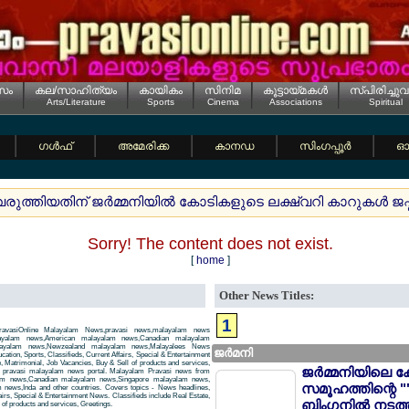
സം
കല/സാഹിത്യം
കായികം
സിനിമ
കൂട്ടായ്മകള്‍
സ്പിരിച്ചുവ
Arts/Literature
Sports
Cinema
Associations
Spiritual
ഗള്‍ഫ്
അമേരിക്ക
കാനഡ
സിംഗപ്പൂര്‍
ഓസ
വരുത്തിയതിന് ജര്‍മ്മനിയില്‍ കോടികളുടെ ലക്ഷ്വറി കാറുകള്‍ ജപ
Sorry! The content does not exist.
[
home
]
Other News Titles:
1
avasiOnline Malayalam News,pravasi news,malayalam news
layalam news,American malayalam news,Canadian malayalam
alayalam news,Newzealand malayalam news,Malayalees News
ജര്‍മനി
tion, Sports, Classifieds, Current Affairs, Special & Entertainment
, Matrimonial, Job Vacancies, Buy & Sell of products and services,
ജര്‍മ്മനിയിലെ ക
 a pravasi malayalam news portal. Malayalam Pravasi news from
am news,Canadian malayalam news,Singapore malayalam news,
സമൂഹത്തിന്റെ "
news,Inda and other countries. Covers topics - News headlines,
airs, Special & Entertainment News. Classifieds include Real Estate,
ബിംഗനില്‍ നടത്
of products and services, Greetings.