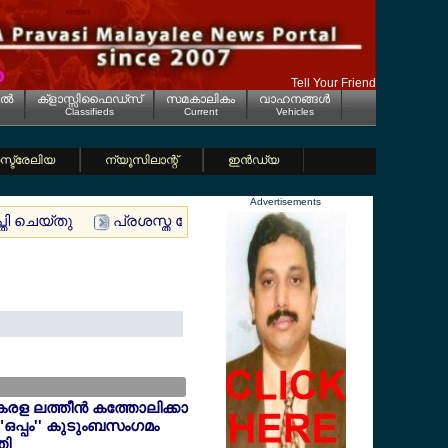
Tell Your Friend
ല്‍
ക്ളാസ്സിഫൈഡ്സ്
സമകാലികം
വാഹനങ്ങള്‍
Classifieds
Current
Vehicles
്ട്രേലിയ
ന്യൂസിലാന്റ്
ഇന്‍ഡ്യ
Advertisements
്തി ചെയ്തു
പ്രശസ്ത സോഷ്യല്‍ വര്‍ക്കര്‍ മാത്യു മണ്ഡപത്തില
േരള ലത്തീന്‍ കത്തോലിക്കാ
"ഒപ്പം'' കുടുംബസംഗമം
തി