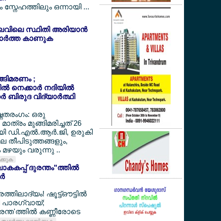
സ്നേഹത്തിലും ഒന്നായി ...
ലവിലെ സ്ഥിതി അരിയാന്‍
ര്‍ത്ത കാണുക
ുങ്ങിമരണം ;
‍ നെക്കാര്‍ നദിയില്‍
‍ ബിരുദ വിദ്യാര്‍ത്ഥി
ഷ്ണതരംഗം: ഒരു
മാത്രം മുങ്ങിമരിച്ചത് 26
ായി ഡി.എല്‍.ആര്‍.ജി, ഉരുകി
ലെ തീപിടുത്തങ്ങളും,
മഴയും വരുന്നു ..
ിക്കുക
കകപ്പ് ദുരന്തം"ത്തില്‍
്‍
ത്തിലാദ്യം! ഷൂട്ട്ഔട്ടില്‍
്തി പാരഗ്വായ്;
ന്ത'ത്തില്‍ കണ്ണീരോടെ