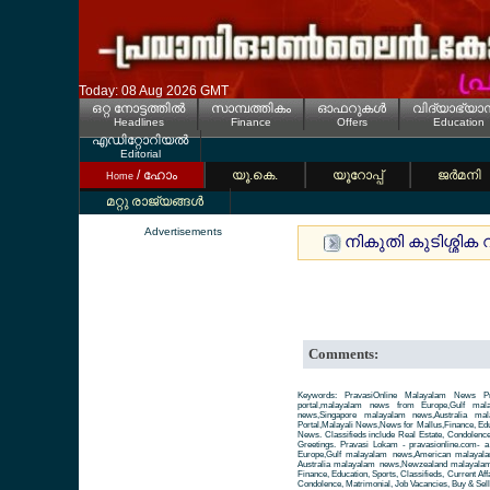
Today: 08 Aug 2026 GMT
ഒറ്റ നോട്ടത്തില്‍
സാമ്പത്തികം
ഓഫറുകള്‍
വിദ്യാഭ്യാ
Headlines
Finance
Offers
Education
എഡിറ്റോറിയല്‍
Editorial
/ ഹോം
യൂ.കെ.
യൂറോപ്പ്
ജര്‍മനി
Home
മറ്റു രാജ്യങ്ങള്‍
Advertisements
നികുതി കുടിശ്ശിക 
Comments:
Keywords: PravasiOnline Malayalam News Pr
portal,malayalam news from Europe,Gulf ma
news,Singapore malayalam news,Australia m
Portal,Malayali News,News for Mallus,Finance, Educa
News. Classifieds include Real Estate, Condolence
Greetings. Pravasi Lokam - pravasionline.com-
Europe,Gulf malayalam news,American malayal
Australia malayalam news,Newzealand malayalam 
Finance, Education, Sports, Classifieds, Current Aff
Condolence, Matrimonial, Job Vacancies, Buy & Sell 