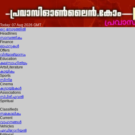
Today: 07 Aug 2026 GMT
ഒറ്റ നോട്ടത്തില്‍
Headlines
സാമ്പത്തികം
Finance
ഓഫറുകള്‍
Offers
വിദ്യാഭ്യാസം
Education
കല/സാഹിത്യം
Arts/Literature
കായികം
Sports
സിനിമ
Cinema
കൂട്ടായ്മകള്‍
Associations
സ്പിരിച്ചുവല്‍
Spiritual
Classifieds
സമകാലികം
Current
വാഹനങ്ങള്‍
Vehicles
എഡിറ്റോറിയല്‍
Editorial