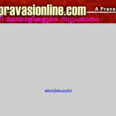
ക്ളാസ്സിഫൈഡ്സ്