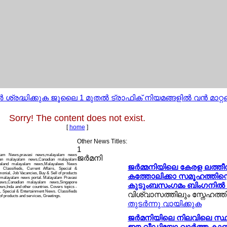
ശ്രദ്ധിക്കുക ജൂലൈ 1 മുതല്‍ ട്രാഫിക് നിയമങ്ങളില്‍ വന്‍ മാറ്റങ്
Sorry! The content does not exist.
[
home
]
Other News Titles:
1
alam News,pravasi news,malayalam news
ജര്‍മനി
can malayalam news,Canadian malayalam
ealand malayalam news,Malayalees News
ജര്‍മ്മനിയിലെ കേരള ലത്തീന
 Classifieds, Current Affairs, Special &
onial, Job Vacancies, Buy & Sell of products
കത്തോലിക്കാ സമൂഹത്തിന്റെ 
i malayalam news portal. Malayalam Pravasi
ws,Canadian malayalam news,Singapore
കുടുംബസംഗമം ബിംഗനില്‍ 
,Inda and other countries. Covers topics -
s, Special & Entertainment News. Classifieds
വിശ്വാസത്തിലും സ്നേഹത്തില
of products and services, Greetings.
തുടര്‍ന്നു വായിക്കുക
ജര്‍മനിയിലെ നിലവിലെ സ്ഥ
ഈ വീഡിയോ വാര്‍ത്ത ക