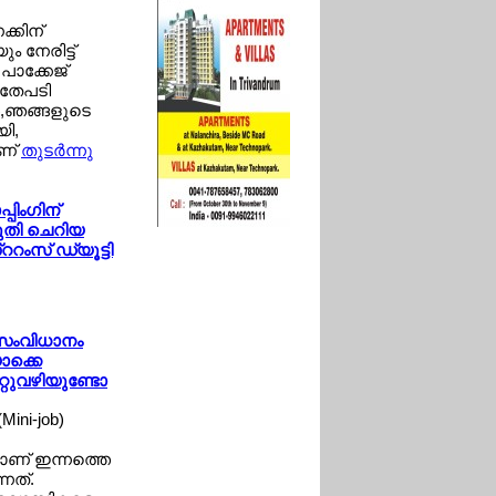
്കിന്
 നേരിട്ട്
പാക്കേജ്
അതേപടി
്‍,ഞങ്ങളുടെ
ി,
ാണ്
തുടര്‍ന്നു
പിംഗിന്
ുതി ചെറിയ
്ററംസ് ഡ്യൂട്ടി
' സംവിധാനം
ാക്കെ
്റുവഴിയുണ്ടോ
Mini-job)
യമാണ് ഇന്നത്തെ
്നത്.