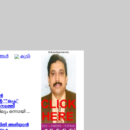
Advertisements
ങള്‍
കുടിയേറ്റക്കാരുടെ അന്തസ്സിന് മുന്നില്‍ തലകുനിച്ച് ലിയോ
്‍
""ഒപ്പം''
നടത്തി
ും ഒന്നായി ...
ിതി അരിയാന്‍
ാണുക