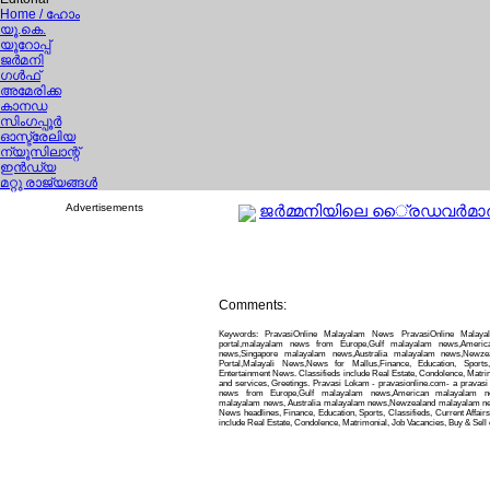
Home
/ ഹോം
യൂ.കെ.
യൂറോപ്പ്
ജര്‍മനി
ഗള്‍ഫ്
അമേരിക്ക
കാനഡ
സിംഗപ്പൂര്‍
ഓസ്ട്രേലിയ
ന്യൂസിലാന്റ്
ഇന്‍ഡ്യ
മറ്റു രാജ്യങ്ങള്‍
Advertisements
ജര്‍മ്മനിയിലെ ൈ്രഡവര്‍മാര്‍ 
Comments:
Keywords: PravasiOnline Malayalam News PravasiOnline Malay
portal,malayalam news from Europe,Gulf malayalam news,Ameri
news,Singapore malayalam news,Australia malayalam news,Newz
Portal,Malayali News,News for Mallus,Finance, Education, Sports,
Entertainment News. Classifieds include Real Estate, Condolence, Matrim
and services, Greetings. Pravasi Lokam - pravasionline.com- a pravas
news from Europe,Gulf malayalam news,American malayalam ne
malayalam news, Australia malayalam news,Newzealand malayalam news
News headlines, Finance, Education, Sports, Classifieds, Current Affair
include Real Estate, Condolence, Matrimonial, Job Vacancies, Buy & Sell 