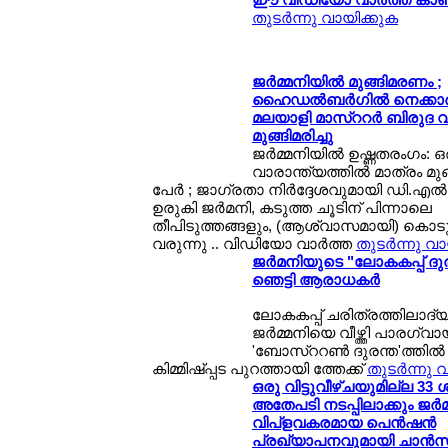
തുടര്‍ന്നു വായിക്കുക
ജര്‍മ്മനിയില്‍ മുങ്ങിമരണം ;
ഹൈഡല്‍ബര്‍ഗില്‍ നെക്കാര്
മലയാളി മാസ്ററര്‍ ബിരുദ വിദ
മുങ്ങിമരിച്ചു
ജര്‍മ്മനിയില്‍ ഉഷ്ണതരംഗം: ഒ
വാരാന്ത്യത്തില്‍ മാത്രം മുങ്
പേര്‍ ; ജാഗ്രതാ നിര്‍ദ്ദേശവുമായി ഡി.എല്‍
ഉരുകി ജര്‍മനി, കടുത്ത ചൂടിന് പിന്നാലെ
തീപിടുത്തങ്ങളും, (ആശ്വാസമായി) കൊടുങ്
വരുന്നു .. വിഡിയോ വാര്‍ത്ത
തുടര്‍ന്നു വ
ജര്‍മനിയുടെ "ലോകകപ്പ് ദുര
ഞെട്ടി ആരാധകര്‍
ലോകകപ്പ് ചരിത്രത്തിലാദ്യം! 
ജര്‍മ്മനിയെ വീഴ്ത്തി പാരഗ്വായ
'ബോസ്ററണ്‍ ദുരന്ത'ത്തില്
കിമ്മിഷ്പ്പട പുറത്തായി ത്തേക്ക്
തുടര്‍ന്നു 
ഒരു വിട്ടുവീഴ്ചയുമില്ല 33
അതേപടി നടപ്പിലാക്കും ജര്‍മ
വിപ്ളവകരമായ പെന്‍ഷന്‍
പ്രഖ്യാപനവുമായി ചാന്‍സ